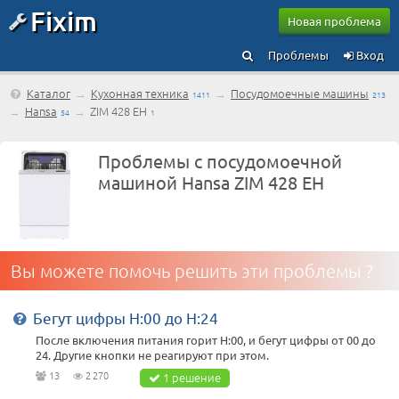
Fixim
Новая проблема
Проблемы
Вход
Каталог
→
Кухонная техника
→
Посудомоечные машины
1411
213
→
Hansa
→
ZIM 428 EH
54
1
Проблемы с посудомоечной
машиной Hansa ZIM 428 EH
Вы можете помочь решить эти проблемы ?
Бегут цифры H:00 до Н:24
После включения питания горит H:00, и бегут цифры от 00 до
24. Другие кнопки не реагируют при этом.
13
2 270
1 решение