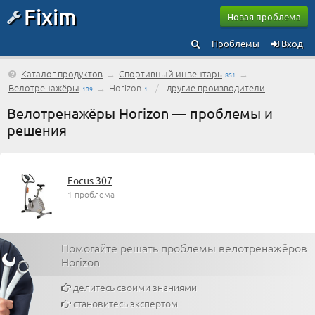
Fixim
Новая проблема
Проблемы
Вход
Каталог продуктов
→
Спортивный инвентарь
→
851
Велотренажёры
→
Horizon
/
другие производители
139
1
Велотренажёры Horizon — проблемы и
решения
Focus 307
1 проблема
Помогайте решать проблемы велотренажёров
Horizon
делитесь своими знаниями
становитесь экспертом