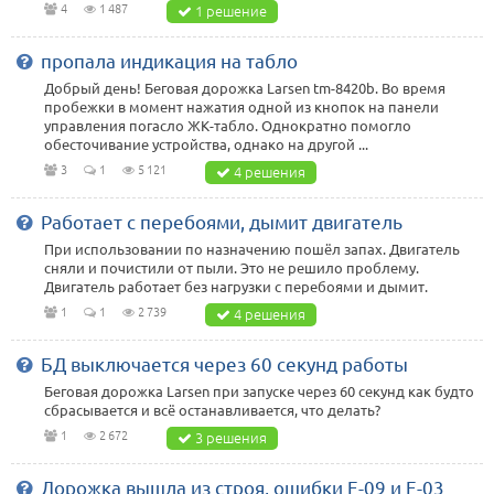
4
1 487
1 решение
пропала индикация на табло
Добрый день! Беговая дорожка Larsen tm-8420b. Во время
пробежки в момент нажатия одной из кнопок на панели
управления погасло ЖК-табло. Однократно помогло
обесточивание устройства, однако на другой ...
3
1
5 121
4 решения
Работает с перебоями, дымит двигатель
При использовании по назначению пошёл запах. Двигатель
сняли и почистили от пыли. Это не решило проблему.
Двигатель работает без нагрузки с перебоями и дымит.
1
1
2 739
4 решения
БД выключается через 60 секунд работы
Беговая дорожка Larsen при запуске через 60 секунд как будто
сбрасывается и всё останавливается, что делать?
1
2 672
3 решения
Дорожка вышла из строя, ошибки Е-09 и Е-03