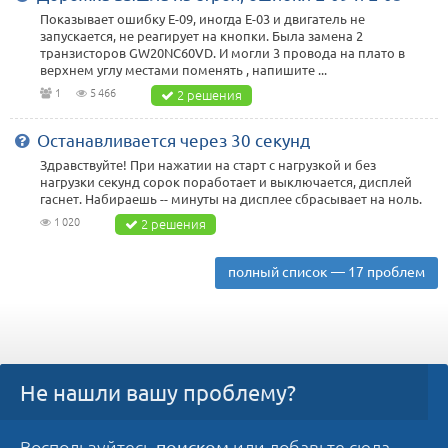
Показывает ошибку Е-09, иногда Е-03 и двигатель не
запускается, не реагирует на кнопки. Была замена 2
транзисторов GW20NC60VD. И могли 3 провода на плато в
верхнем углу местами поменять , напишите ...
1
5 466
2 решения
Останавливается через 30 секунд
Здравствуйте! При нажатии на старт с нагрузкой и без
нагрузки секунд сорок поработает и выключается, дисплей
гаснет. Набираешь -- минуты на дисплее сбрасывает на ноль.
1 020
2 решения
полный список — 17 проблем
Не нашли вашу проблему?
Воспользуйтесь
или добавьте сюда
поиском