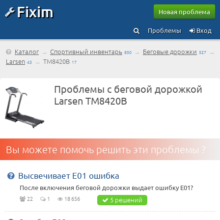
Fixim
Новая проблема
Проблемы
Вход
Каталог
→
Спортивный инвентарь
→
Беговые дорожки
→
850
527
Larsen
→
TM8420B
43
17
Проблемы с беговой дорожкой
Larsen TM8420B
Вы можете помочь решить эти проблемы ?
Высвечивает Е01 ошибка
После включения беговой дорожки выдает ошибку Е01?
22
1
18 656
5 решений