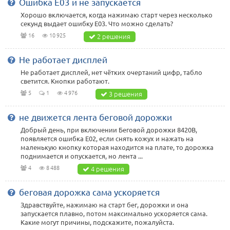
Ошибка Е03 и не запускается
Хорошо включается, когда нажимаю старт через несколько
секунд выдает ошибку E03. Что можно сделать?
16
10 925
2 решения
Не работает дисплей
Не работает дисплей, нет чётких очертаний цифр, табло
светится. Кнопки работают.
5
1
4 976
3 решения
не движется лента беговой дорожки
Добрый день, при включении Беговой дорожки 8420B,
появляется ошибка E02, если снять кожух и нажать на
маленькую кнопку которая находится на плате, то дорожка
поднимается и опускается, но лента ...
4
8 488
4 решения
беговая дорожка сама ускоряется
Здравствуйте, нажимаю на старт бег, дорожки и она
запускается плавно, потом максимально ускоряется сама.
Какие могут причины, подскажите, пожалуйста.