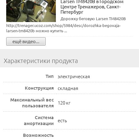
Larsen TM8420B в Городском
Центре Тренажеров, Санкт-
Петербург
Дорожку беговую Larsen TM8420B
http://trenager.ucoz.com/shop/5984/desc/dorozhka-begovaja-
larsen-tm8420b можно купить ...
ещё видео...
Характеристики продукта
Тип
электрическая
Конструкция
складная
Максимальный вес
120 кг
пользователя
Система
есть
амортизации
Возможность