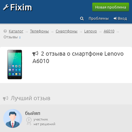
Fixim
Новая проблема
Проблемы
Вход
Каталог
→
Телефоны
→
Смартфоны
→
Lenovo
→
A6010
→
Отзывы
2
2 отзыва о смартфоне Lenovo
A6010
Лучший отзыв
быйяп
участник
нет решений