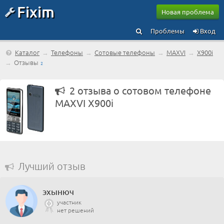
Fixim
Новая проблема
Проблемы
Вход
Каталог
→
Телефоны
→
Сотовые телефоны
→
MAXVI
→
X900i
→
Отзывы
2
2 отзыва о сотовом телефоне
MAXVI X900i
Лучший отзыв
эхынюч
участник
нет решений