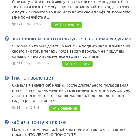
Я не могу зайти в свой аккаунт в тик ток и что мне делать без
тик тока я жить не могу я просто не могу зайти а когда захожу
с других аккаунтов то я не могу найти свой профиль помогите
мне пожалуйста я ...
141
20 756
1 решение
вы слишком часто пользуетесь нашими услугами
Я не знаю что мне делать, у меня 2.4 подписчиков, я вышла из
своего тик ток, и теперь когда ввожу пароль, мне пишут вы
слишком часто пользуетесь нашими услугами
111
1
23 377
3 решения
Тик ток вылетает
Скачала я значит себе лайк. После длительного пользования
и тем , и тем приложением стала замечать, что тик ток сильно
лагает, после чего его вообще удалила. Прошло где-то пол
года и решила я опять ...
92
13 914
2 решения
забыла почту в тик ток
Помогите пожалуйста. Я забыла почту от тик тока, а пароль
помню. ЧТО ДЕЛАТЬ!? ПОМОГИТЕ