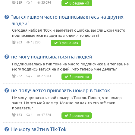
289
1
35 094
6 решений
"вы слишком часто подписываетесь на других
людей"
Сегодня набрал 100к и вылетает ошибка, вы слишком часто
подписываетесь на других людей, что делать?
263
15 280
3 решения
не могу подписываться на людей
Подписывалась в тик токе на много подписчиков, а теперь не
могу подписываться на людей . Что теперь мне делать?
222
2
27 883
3 решения
не получается привязать номер в тикток
Не могу привязать свой номер в Тикток. Пишет, что номер
занят. Но это мой номер. Можно ли как-то его всё-таки
привязать?
163
1
17 524
2 решения
Не могу зайти в Tik-Tok