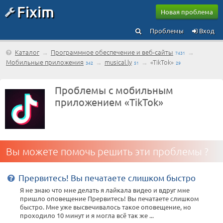
Fixim
Новая проблема
Проблемы
Вход
Каталог
→
Программное обеспечение и веб-сайты
→
7431
Мобильные приложения
→
musical.ly
→
«TikTok»
342
51
29
Проблемы с мобильным
приложением «TikTok»
Вы можете помочь решить эти проблемы ?
Прервитесь! Вы печатаете слишком быстро
Я не знаю что мне делать я лайкала видео и вдруг мне
пришло оповещение Прервитесь! Вы печатаете слишком
быстро. Мне уже высвечивалось такое оповещение, но
проходило 10 минут и я могла всё так же ...