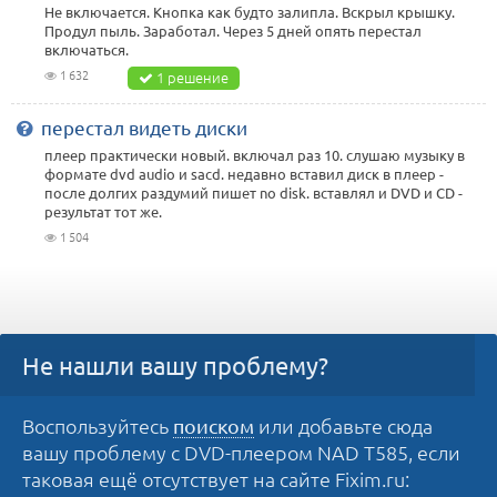
Не включается. Кнопка как будто залипла. Вскрыл крышку.
Продул пыль. Заработал. Через 5 дней опять перестал
включаться.
1 632
1 решение
перестал видеть диски
плеер практически новый. включал раз 10. слушаю музыку в
формате dvd audio и sacd. недавно вставил диск в плеер -
после долгих раздумий пишет no disk. вставлял и DVD и СD -
результат тот же.
1 504
Не нашли вашу проблему?
Воспользуйтесь
или добавьте сюда
поиском
вашу проблему с DVD-плеером NAD T585, если
таковая ещё отсутствует на сайте Fixim.ru: