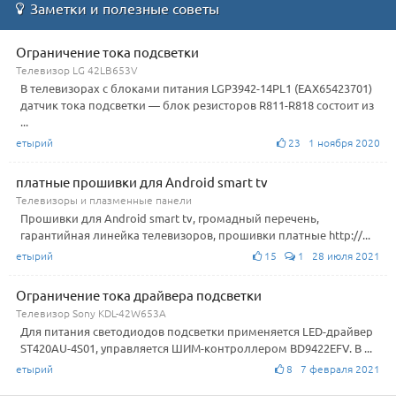
Заметки и полезные советы
Ограничение тока подсветки
Телевизор LG 42LB653V
В телевизорах с блоками питания LGP3942-14PL1 (EAX65423701)
датчик тока подсветки — блок резисторов R811-R818 состоит из
...
етырий
23 1 ноября 2020
платные прошивки для Android smart tv
Телевизоры и плазменные панели
Прошивки для Android smart tv, громадный перечень,
гарантийная линейка телевизоров, прошивки платные http://...
етырий
15
1 28 июля 2021
Ограничение тока драйвера подсветки
Телевизор Sony KDL-42W653A
Для питания светодиодов подсветки применяется LED-драйвер
ST420AU-4S01, управляется ШИМ-контроллером BD9422EFV. В ...
етырий
8 7 февраля 2021