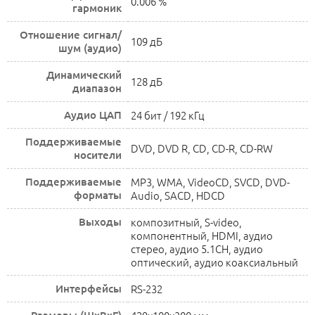
0.006 %
гармоник
Отношение сигнал/
109 дБ
шум (аудио)
Динамический
128 дБ
диапазон
Аудио ЦАП
24 бит / 192 кГц
Поддерживаемые
DVD, DVD R, CD, CD-R, CD-RW
носители
Поддерживаемые
MP3, WMA, VideoCD, SVCD, DVD-
форматы
Audio, SACD, HDCD
Выходы
композитный, S-video,
компонентный, HDMI, аудио
стерео, аудио 5.1CH, аудио
оптический, аудио коаксиальный
Интерфейсы
RS-232