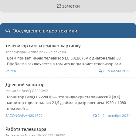
23 заметки
Обсуждение видео-техники
телевизор сам затемняет картинку
Телевизоры и плазменные панели
Всем привет, имею телевизор LG 50LB675V с диагональю 50.
Проблема заключается в том что когда хочет телевизор сам ...
Valten
6 9 марта 2020
Древний монитор.
Монитор BenQ G2220HD
Монитор BenQ G2220HD — это жидкокристаллический (ЖК)
монитор с диагональю 21,5 дюйма и разрешением 1920 x 1080
пикселей ...
SAZONOVIVAN201702
2 21 октября 2024
Работа телевизора
Телевизор Novex NWX-43F149MSY