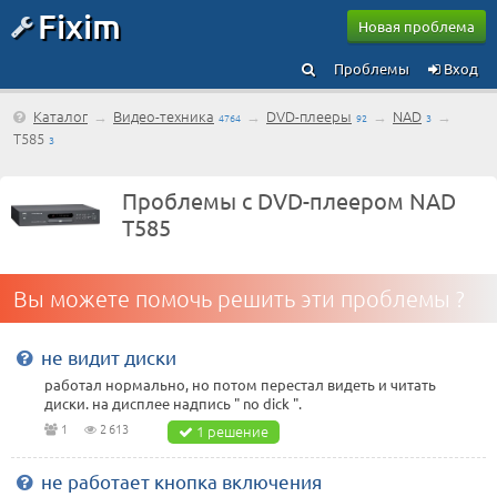
Fixim
Новая проблема
Проблемы
Вход
Каталог
→
Видео-техника
→
DVD-плееры
→
NAD
→
4764
92
3
T585
3
Проблемы с DVD-плеером NAD
T585
Вы можете помочь решить эти проблемы ?
не видит диски
работал нормально, но потом перестал видеть и читать
диски. на дисплее надпись " no dick ".
1
2 613
1 решение
не работает кнопка включения