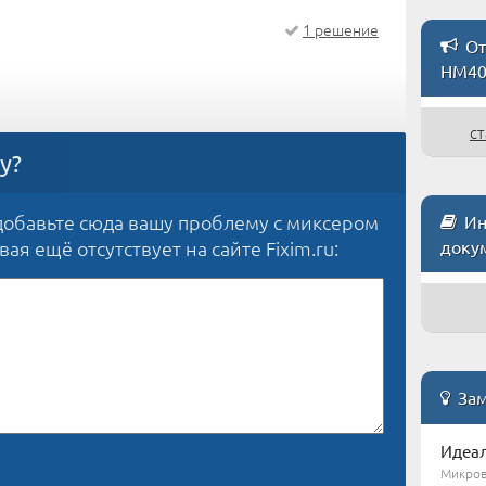
1 решение
От
HM40
ст
у?
добавьте сюда вашу проблему с миксером
Ин
вая ещё отсутствует на сайте Fixim.ru:
доку
Зам
Идеал
Микров