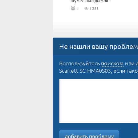
шумел был дымок.
1
1 283
Не нашли вашу проблем
Воспользуйтесь
или 
поиском
Scarlett SC-HM40S03, если тако
добавить проблему