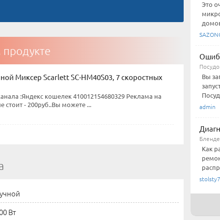
Это о
микро
домов
SAZON
м продукте
Ошиб
Посудо
ной Миксер Scarlett SC-HM40S03, 7 скоростных
Вы за
запус
Посуд
анала :Яндекс кошелек 410012154680329 Реклама на
 стоит - 200руб..Вы можете ...
admin
Диагн
Бленд
Как р
ремон
а
распр
stolsty
учной
00 Вт