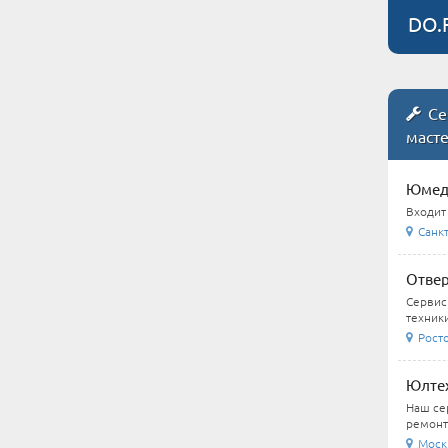
DO.
Се
маст
Юмеди
Входит
Санкт
Отвер
Сервис
техники
Росто
Юлтех
Наш се
ремонт
Москв