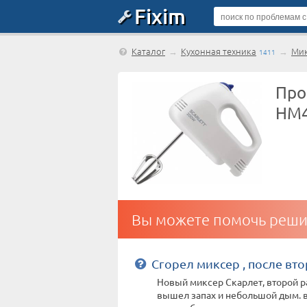
Fixim
Каталог
→
Кухонная техника
→
Ми
1411
Про
HM4
Вы можете помочь реши
Сгорел миксер , после вт
Новый миксер Скарлет, второй р
вышел запах и небольшой дым. 