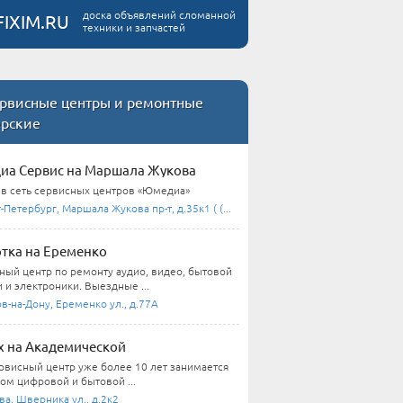
доска объявлений сломанной
FIXIM.RU
техники и запчастей
рвисные центры и ремонтные
ерские
а Сервис на Маршала Жукова
 в сеть сервисных центров «Юмедиа»
-Петербург, Маршала Жукова пр-т, д.35к1 ( (...
тка на Еременко
ный центр по ремонту аудио, видео, бытовой
 и электроники. Выездные ...
в-на-Дону, Еременко ул., д.77А
 на Академической
рвисный центр уже более 10 лет занимается
ом цифровой и бытовой ...
а, Шверника ул., д.2к2