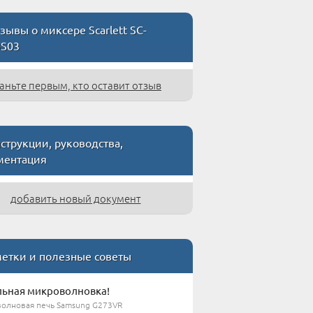
зывы о миксере Scarlett SC-
S03
аньте первым, кто оставит отзыв
струкции, руководства,
ментация
добавить новый документ
етки и полезные советы
ьная микроволновка!
олновая печь Samsung G273VR