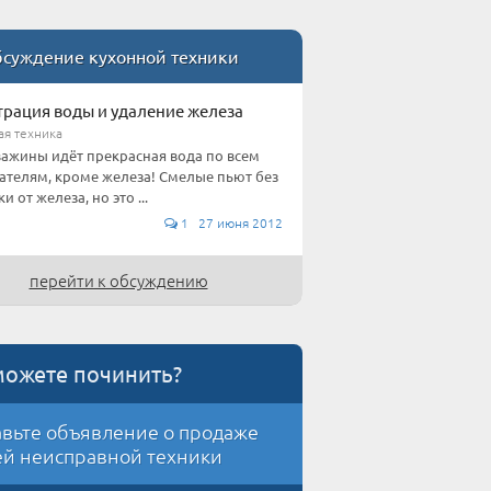
суждение кухонной техники
рация воды и удаление железа
ая техника
важины идёт прекрасная вода по всем
ателям, кроме железа! Смелые пьют без
и от железа, но это ...
1 27 июня 2012
перейти к обсуждению
можете починить?
вьте объявление о продаже
й неисправной техники