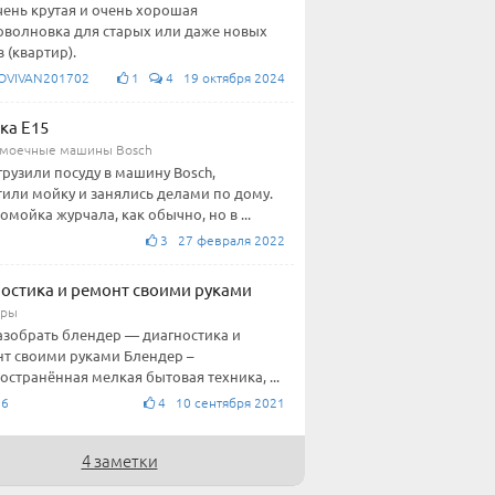
чень крутая и очень хорошая
волновка для старых или даже новых
 (квартир).
OVIVAN201702
1
4 19 октября 2024
ка E15
моечные машины Bosch
грузили посуду в машину Bosch,
тили мойку и занялись делами по дому.
омойка журчала, как обычно, но в ...
3 27 февраля 2022
остика и ремонт своими руками
еры
азобрать блендер — диагностика и
т своими руками Блендер –
остранённая мелкая бытовая техника, ...
76
4 10 сентября 2021
4 заметки