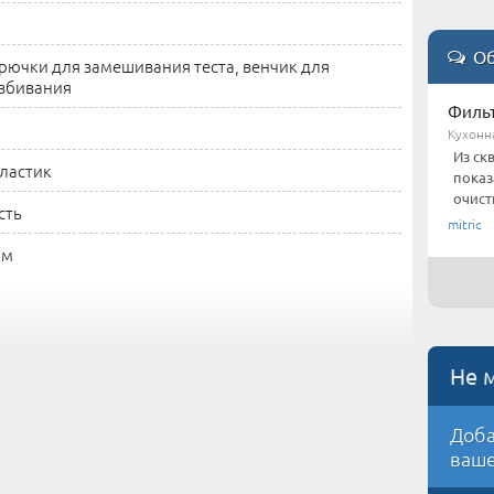
Об
рючки для замешивания теста, венчик для
збивания
Фильт
Кухонн
Из ск
ластик
показ
очистк
сть
mitric
 м
Не 
Доба
ваше