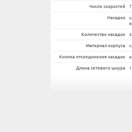
Число скоростей
7
Насадки
к
в
Количество насадок
4
Материал корпуса
п
Кнопка отсоединения насадок
е
Длина сетевого шнура
1