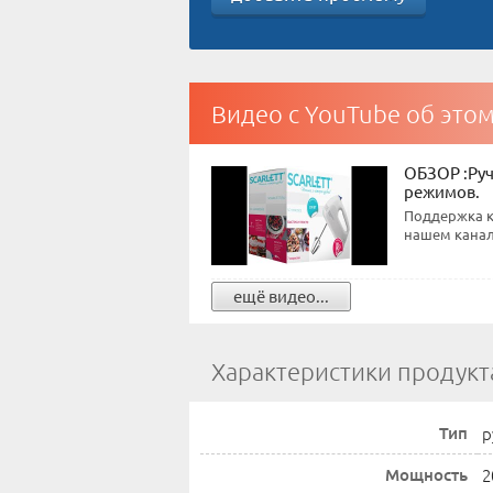
Видео с YouTube об это
ОБЗОР :Руч
режимов.
Поддержка к
нашем канале
ещё видео...
Характеристики продукт
Тип
р
Мощность
2