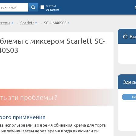
в этом
разделе
ксеры
→
Scarlett
→
SC-HM40S03
8
2
1
Вы
блемы с миксером Scarlett SC-
0S03
Здес
ть эти проблемы ?
Р
орого применения
аз использовали. во время сбивания крема для торта
выключили затем через время когда включили он