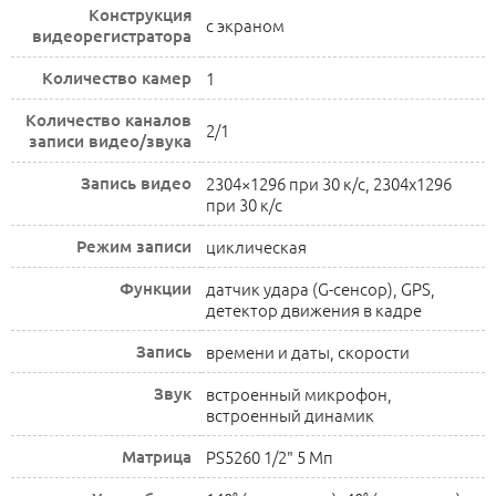
Конструкция
с экраном
видеорегистратора
Количество камер
1
Количество каналов
2/1
записи видео/звука
Запись видео
2304×1296 при 30 к/с, 2304х1296
при 30 к/с
Режим записи
циклическая
Функции
датчик удара (G-сенсор), GPS,
детектор движения в кадре
Запись
времени и даты, скорости
Звук
встроенный микрофон,
встроенный динамик
Матрица
PS5260 1/2" 5 Мп