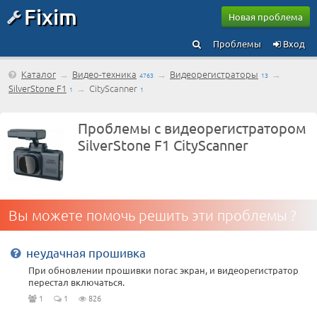
Fixim
Новая проблема
Проблемы
Вход
Каталог
→
Видео-техника
→
Видеорегистраторы
→
4763
13
SilverStone F1
→
CityScanner
1
1
Проблемы с видеорегистратором
SilverStone F1 CityScanner
Вы можете помочь решить эти проблемы ?
неудачная прошивка
При обновлении прошивки погас экран, и видеорегистратор
перестал включаться.
1
1
826