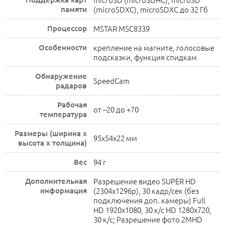
памяти
(microSDXC), microSDXC до 32 Гб
Процессор
MSTAR MSC8339
Особенности
крепление на магните, голосовые
подсказки, функция спидкам
Обнаружение
SpeedCam
радаров
Рабочая
от –20 до +70
температура
Размеры (ширина x
95x54x22 мм
высота x толщина)
Вес
94 г
Дополнительная
Разрешение видео SUPER HD
информация
(2304x1296p), 30 кадр/сек (без
подключения доп. камеры) Full
HD 1920х1080, 30 к/c HD 1280х720,
30 к/с; Разрешение фото 2MHD