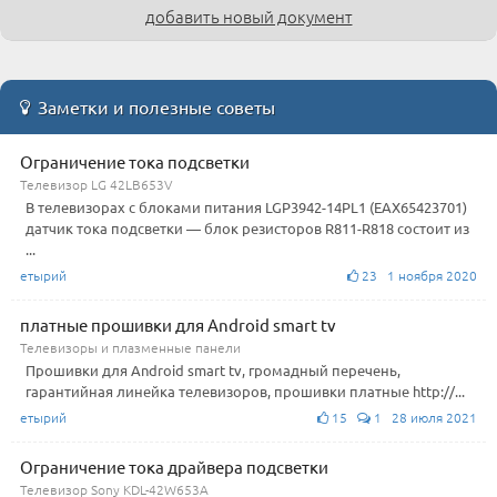
добавить новый документ
Заметки и полезные советы
Ограничение тока подсветки
Телевизор LG 42LB653V
В телевизорах с блоками питания LGP3942-14PL1 (EAX65423701)
датчик тока подсветки — блок резисторов R811-R818 состоит из
...
етырий
23 1 ноября 2020
платные прошивки для Android smart tv
Телевизоры и плазменные панели
Прошивки для Android smart tv, громадный перечень,
гарантийная линейка телевизоров, прошивки платные http://...
етырий
15
1 28 июля 2021
Ограничение тока драйвера подсветки
Телевизор Sony KDL-42W653A