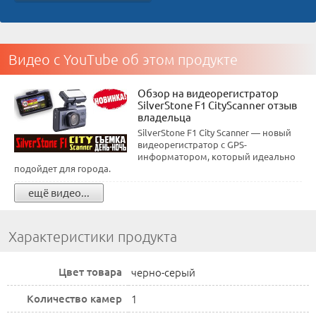
Видео с YouTube об этом продукте
Обзор на видеорегистратор
SilverStone F1 CityScanner отзыв
владельца
SilverStone F1 City Scanner — новый
видеорегистратор с GPS-
информатором, который идеально
подойдет для города.
ещё видео...
Характеристики продукта
Цвет товара
черно-серый
Количество камер
1