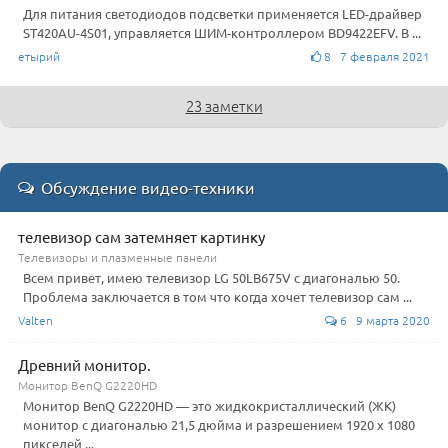
Для питания светодиодов подсветки применяется LED-драйвер
ST420AU-4S01, управляется ШИМ-контроллером BD9422EFV. В ...
етырий
8 7 февраля 2021
23 заметки
Обсуждение видео-техники
телевизор сам затемняет картинку
Телевизоры и плазменные панели
Всем привет, имею телевизор LG 50LB675V с диагональю 50.
Проблема заключается в том что когда хочет телевизор сам ...
Valten
6 9 марта 2020
Древний монитор.
Монитор BenQ G2220HD
Монитор BenQ G2220HD — это жидкокристаллический (ЖК)
монитор с диагональю 21,5 дюйма и разрешением 1920 x 1080
пикселей ...