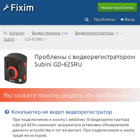
Fixim
Новая проблема
Проблемы
Вход
Каталог
→
Видео-техника
→
Видеорегистраторы
→
4766
13
Subini
→
GD-625RU
1
1
Проблемы с видеорегистратором
Subini GD-625RU
Вы можете помочь решить эти проблемы ?
Компьютер не видит видеорегистратор
При подключении к компу с windows 10 видеорегистратора
subi gd-625ru начинает загружаться установка обнаружения
данного устройства и тут же виснет. При подключении к ноуту
такая же история.