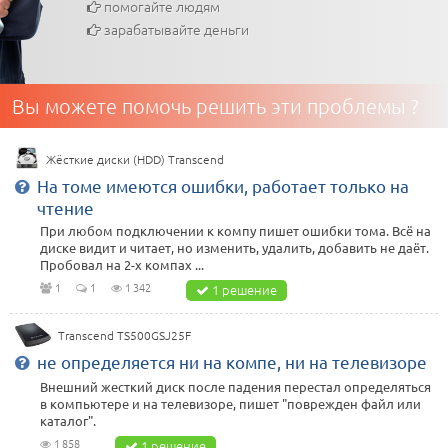
помогайте людям
зарабатывайте деньги
Вы можете помочь решить эти проблемы ?
Жёсткие диски (HDD) Transcend
На томе имеются ошибки, работает только на
чтение
При любом подключении к компу пишет ошибки тома. Всё на
диске видит и читает, но изменить, удалить, добавить не даёт.
Пробовал на 2-х компах ...
1
1
1 342
1 решение
Transcend TS500GSJ25F
не определяется ни на компе, ни на телевизоре
Внешний жесткий диск после падения перестал определяться
в компьютере и на телевизоре, пишет "поврежден файл или
каталог".
1 858
1 решение