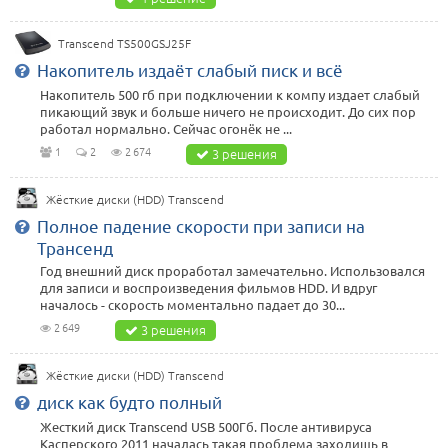
Transcend TS500GSJ25F
Накопитель издаёт слабый писк и всё
Накопитель 500 гб при подключении к компу издает слабый
пикающий звук и больше ничего не происходит. До сих пор
работал нормально. Сейчас огонёк не ...
1
2
2 674
3 решения
Жёсткие диски (HDD) Transcend
Полное падение скорости при записи на
Трансенд
Год внешний диск проработал замечательно. Использовался
для записи и воспроизведения фильмов HDD. И вдруг
началось - скорость моментально падает до 30...
2 649
3 решения
Жёсткие диски (HDD) Transcend
диск как будто полный
Жесткий диск Transcend USB 500Гб. После антивируса
Касперского 2011 началась такая проблема заходишь в