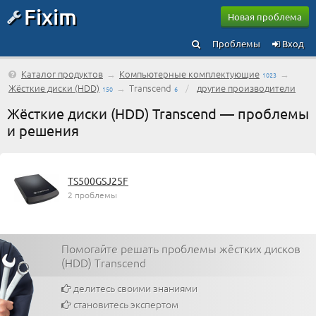
Fixim
Новая проблема
Проблемы
Вход
Каталог продуктов
→
Компьютерные комплектующие
→
1023
Жёсткие диски (HDD)
→
Transcend
/
другие производители
150
6
Жёсткие диски (HDD) Transcend — проблемы
и решения
TS500GSJ25F
2 проблемы
Помогайте решать проблемы жёстких дисков
(HDD) Transcend
делитесь своими знаниями
становитесь экспертом