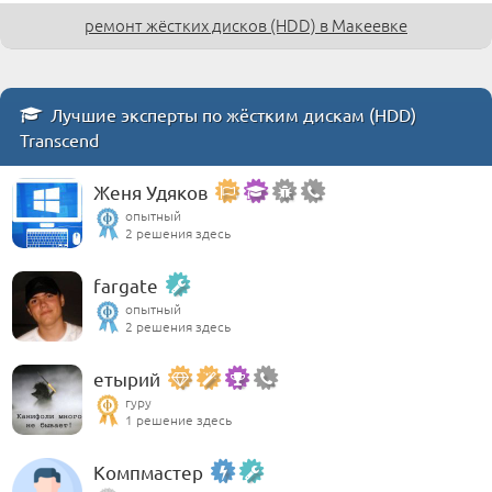
ремонт жёстких дисков (HDD) в Макеевке
Лучшие эксперты по жёстким дискам (HDD)
Transcend
Женя Удяков
опытный
2 решения здесь
fargate
опытный
2 решения здесь
етырий
гуру
1 решение здесь
Компмастер