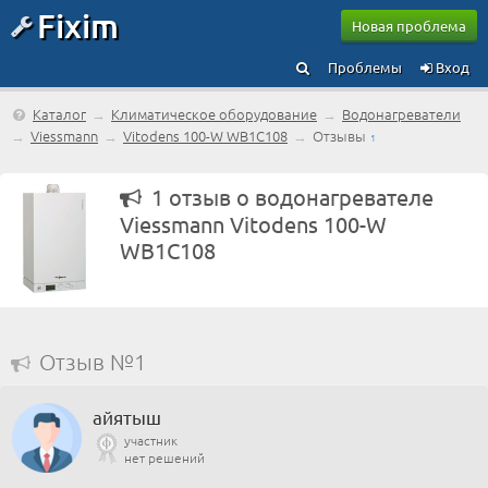
Fixim
Новая проблема
Проблемы
Вход
Каталог
→
Климатическое оборудование
→
Водонагреватели
→
Viessmann
→
Vitodens 100-W WB1C108
→
Отзывы
1
1 отзыв о водонагревателе
Viessmann Vitodens 100-W
WB1C108
Отзыв №1
айятыш
участник
нет решений