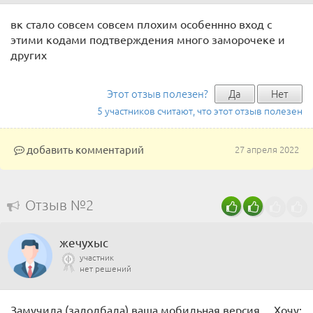
вк стало совсем совсем плохим особеннно вход с
этими кодами подтверждения много заморочеке и
других
Этот отзыв полезен?
Да
Нет
5 участников считают, что этот отзыв полезен
добавить комментарий
27 апреля 2022
Отзыв №2
жечухыс
участник
нет решений
Замучила (задолбала) ваша мобильная версия… Хочу: