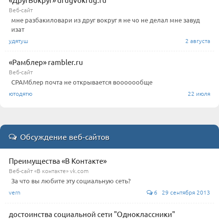
Веб-сайт
мне разбакиловари из друг вокруг я не чо не делал мне завуд
изат
удятуш
2 августа
«Рамблер» rambler.ru
Веб-сайт
СРАМблер почта не открывается вооооообще
ютодятю
22 июля
Обсуждение веб-сайтов
Преимущества «В Контакте»
Веб-сайт «В контакте» vk.com
За что вы любите эту социальную сеть?
vern
6 29 сентября 2013
достоинства социальной сети "Одноклассники"