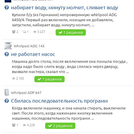
набирает воду, минуту молчит, сливает воду
Купили б/у (из Германии) непроверенную whirlpool ADG
6450/4. Первый раз включили, моющее не добавляли,
запустили, набирает воду, минуту молчит, ...
2
1
3 227
1 решение
Whirlpool ADG 145
не работает насос
Машина долго стола, после вкллючения она помыла посуда ,
когда надо было слить воду , вода слилась через дверцу,
вызвали мастера, сказал что ...
2 105
1 решение
Whirlpool ADP 647
Сбилась последовательность программ
Когда включили машинку, и она начала стирать, выключили
свет. После этого, когда нажимаем кнопку включения
машинки, последовательность программ ...
1
4 229
2 решения