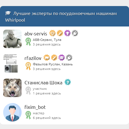
Лучшие эксперты по посудомоечным машинам
Whirlpool
abv-servis
АБВ-Сервис, Тула
3 решения здесь
rfazilov
Фазылов Руслан, Казань
3 решения здесь
Станислав Шока
участник
1 решение здесь
fixim_bot
мастер
6 решений здесь