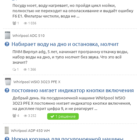
Посуду моет, воду нагревает, но пройдя цикл мойки,
полностью не переходит на ополаскивание и выдаёт ошибку
F6 E1. Фильтры чистили, вода не ...
1
1 036
Whirlpool ADG 510
Набирает воду на дно и остановка, молчит
ПММ Вирпул adg, 5 лет, начинает программу откачку воды,
набор воды на дно, и тупо молчит без звука. Что это всё
значит?
1
1 366
Whirlpool WSIO 3O23 PFE X
постоянно мигает индикатор кнопки включения
Добрый день. На посудомоечной машине Whirlpool WSIO
3O23 PFE X постоянно мигает индикатор кнопки включения,
на дисплее горит цифра 9, и не реагирует ...
4
3 252
1 решение
Whirlpool ADP 450 WH
Нужна корзина для посудомоечной машины