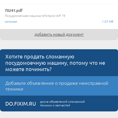
70241.pdf
Посудомоечная машина Whirlpool WP 79
ничонял
1.07 Мб
добавить новый документ
Хотите продать сломанную
посудомоечную машину, потому что не
можете починить?
Добавьте объявление о продаже неисправной
техники
доска объявлений сломанной
DO.FIXIM.RU
техники и запчастей