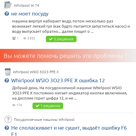
Whirlpool W 74
не моет посуду
машина вирпул набирает воду, потом несколько раз
возникает легкий гул (как будто пытается запуститься насос) и
воду выпускает обратно... далее пищит о ...
1
3 935
3 решения
Вы можете помочь решить эти проблемы ?
Whirlpool WSIO 3O23 PFE X
Whirlpool WSIO 3O23 PFE X ошибка 12
Добрый день. На посудомоечной машине Whirlpool WSIO
3O23 PFE X постоянно мигает индикатор кнопки включения,
на дисплее горит цифра 12, и не ...
174
1 решение
Посудомоечные машины Whirlpool
Не споласкивает и не сушит, выдаёт ошибку F6
E1