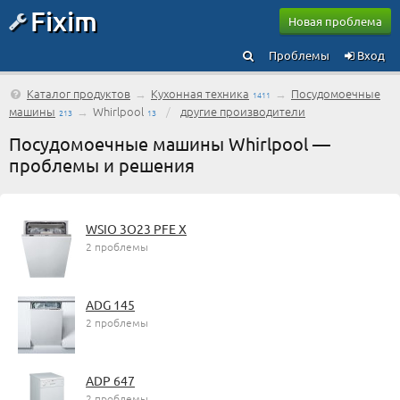
Fixim
Новая проблема
Проблемы
Вход
Каталог продуктов
→
Кухонная техника
→
Посудомоечные
1411
машины
→
Whirlpool
/
другие производители
213
13
Посудомоечные машины Whirlpool —
проблемы и решения
WSIO 3O23 PFE X
2 проблемы
ADG 145
2 проблемы
ADP 647
2 проблемы