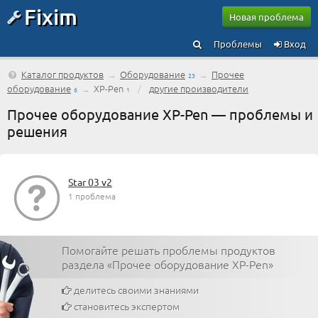
Fixim
Новая проблема
Проблемы
Вход
Каталог продуктов
→
Оборудование
→
Прочее
23
оборудование
→
XP-Pen
/
другие производители
6
1
Прочее оборудование XP-Pen — проблемы и
решения
Star 03 v2
1 проблема
Помогайте решать проблемы продуктов
раздела «Прочее оборудование XP-Pen»
делитесь своими знаниями
становитесь экспертом