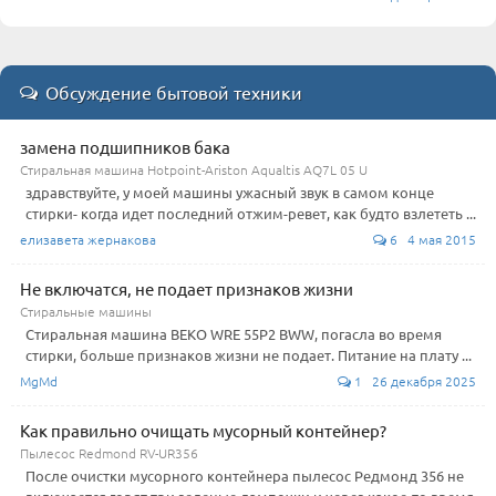
Обсуждение бытовой техники
замена подшипников бака
Стиральная машина Hotpoint-Ariston Aqualtis AQ7L 05 U
здравствуйте, у моей машины ужасный звук в самом конце
стирки- когда идет последний отжим-ревет, как будто взлететь ...
елизавета жернакова
6 4 мая 2015
Не включатся, не подает признаков жизни
Стиральные машины
Стиральная машина BEKO WRE 55P2 BWW, погасла во время
стирки, больше признаков жизни не подает. Питание на плату ...
MgMd
1 26 декабря 2025
Как правильно очищать мусорный контейнер?
Пылесос Redmond RV-UR356
После очистки мусорного контейнера пылесос Редмонд 356 не