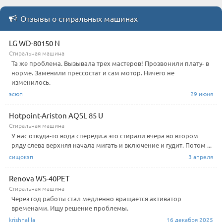
Отзывы о стиральных машинах
LG WD-80150 N
Стиральная машина
Та же проблема. Вызывала трех мастеров! Прозвонили плату- в
норме. Заменили прессостат и сам мотор. Ничего не
изменилось.
эсюп
29 июня
Hotpoint-Ariston AQSL 85 U
Стиральная машина
У нас откуда-то вода спереди.а это стирали вчера во втором
ряду слева верхняя начала мигать и включение и гудит. Потом ...
сищокэп
3 апреля
Renova WS-40PET
Стиральная машина
Через год работы стал медленно вращается активатор
временами. Ищу решение проблемы.
krishnalila
16 декабря 2025