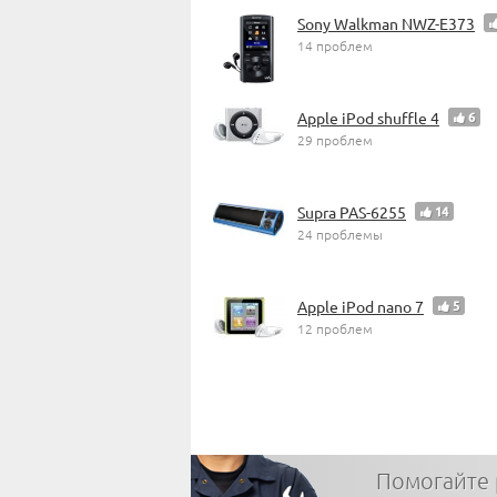
Sony Walkman NWZ-E373
14 проблем
Apple iPod shuffle 4
6
29 проблем
Supra PAS-6255
14
24 проблемы
Apple iPod nano 7
5
12 проблем
Помогайте