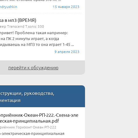
dryushkin
15 января 2023
а в мп3 (ВРЕМЯ)
ер Transcend T.sonic 330
привет! Проблема такая например:
 на ПК 2 минуты играет, а когда
идываешь на МП3 то она играет 1-45 ...
9 апреля 2023
перейти к обсуждению
трукции, руководства,
ментация
приёмник-Океан-РП-222.-Схема-эле
еская-принципиальная.pdf
риёмник Горизонт Океан РП-222
-электрическая-принципиальная