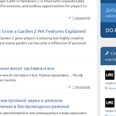
uper Earth in Helldivers 2 is filled with unpredictable
ful enemies, and endless opportunities for players to
Доба
неис
1 решение
DO.
 Grow a Garden 2 Pet Features Explained
arden 2 gives players a relaxing but highly creative
re every garden can become a reflection of personal
Се
маст
ии висит заставка и все
 висит заставка и все. Нужна прошивка… На оф
не смогли.
сервис
1 решение
Каза
 настройкой звука и режима
ления в беспроводном режиме
сервис
м увеличиваться или уменьшаться когда наушники
Каза