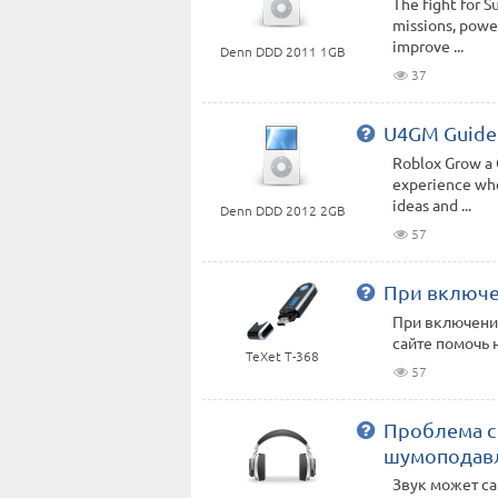
The fight for S
missions, power
improve ...
Denn DDD 2011 1GB
37
U4GM Guide:
Roblox Grow a G
experience whe
ideas and ...
Denn DDD 2012 2GB
57
При включен
При включении
сайте помочь 
TeXet T-368
57
Проблема с
шумоподав
Звук может са