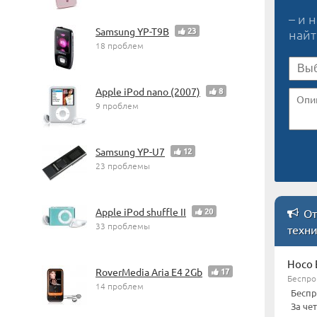
– и 
Samsung YP-T9B
23
най
18 проблем
Apple iPod nano (2007)
8
9 проблем
Samsung YP-U7
12
23 проблемы
Apple iPod shuffle II
20
От
33 проблемы
техн
Hoco 
RoverMedia Aria E4 2Gb
17
Беспро
14 проблем
Беспр
За че