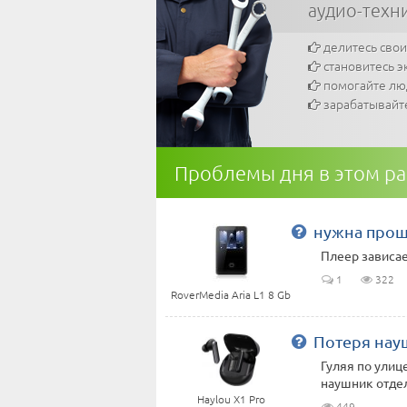
аудио-техн
делитесь сво
становитесь э
помогайте л
зарабатывайт
Проблемы дня в этом р
нужна прош
Плеер зависае
1
322
RoverMedia Aria L1 8 Gb
Потеря нау
Гуляя по улиц
наушник отде
Haylou X1 Pro
449