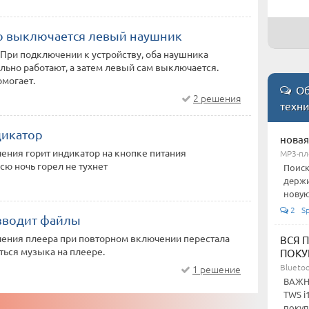
 выключается левый наушник
 При подключении к устройству, оба наушника
льно работают, а затем левый сам выключается.
омогает.
Об
2 решения
техн
дикатор
новая
ния горит индикатор на кнопке питания
MP3-пл
сю ночь горел не тухнет
Поиск
держи
новую?
2 Sp
зводит файлы
ения плеера при повторном включении перестала
ВСЯ П
ься музыка на плеере.
ПОКУ
Bluetoo
1 решение
ВАЖНО
TWS i
покуп