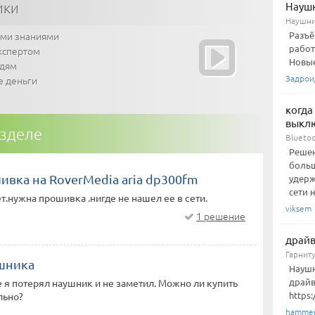
ики
Наушн
Наушни
ими знаниями
Разъё
работ
кспертом
Новые
юдям
Задрои
е деньги
когда
выкл
азделе
Bluetoo
Решен
больш
ивка на RoverMedia aria dp300fm
удерж
сети не
т.нужна прошивка .нигде не нашел ее в сети.
viksem
1 решение
драйв
Гарнит
шника
Наушн
драйв
е я потерял наушник и не заметил. Можно ли купить
https
льно?
hamme