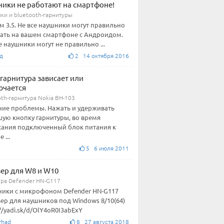
ики не работают на смартфоне!
ки и bluetooth-гарнитуры
м 3.5. Не все наушники могут правильно
ать на вашем смартфоне с Андроидом.
 наушники могут не правильно ...
д
2 14 октября 2016
 гарнитура зависает или
ючается
th-гарнитура Nokia BH-103
ие проблемы. Нажать и удерживать
ую кнопку гарнитуры, во время
ания подключенный блок питания к
 ...
5 6 июля 2011
ер для W8 и W10
ура Defender HN-G117
ики с микрофоном Defender HN-G117
ер для наушников под Windows 8/10(64)
://yadi.sk/d/OlY4oR0I3abExY
rhad
8 27 августа 2018