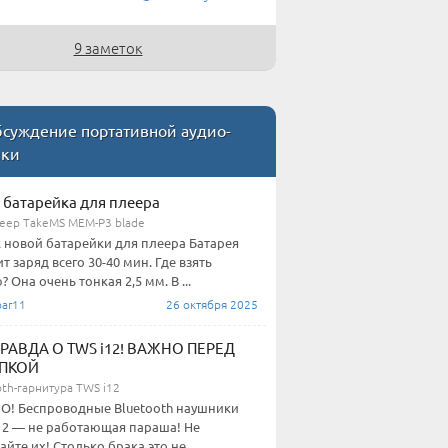
9 заметок
суждение портативной аудио-
ики
 батарейка для плеера
еер TakeMS MEM-P3 blade
 новой батарейки для плеера Батарея
т заряд всего 30-40 мин. Где взять
 Она очень тонкая 2,5 мм. В ...
ar11
26 октября 2025
РАВДА О TWS i12! ВАЖНО ПЕРЕД
ПКОЙ
th-гарнитура TWS i12
! Беспроводные Bluetooth наушники
12 — не работающая параша! Не
айте их! Столько брака это не ...