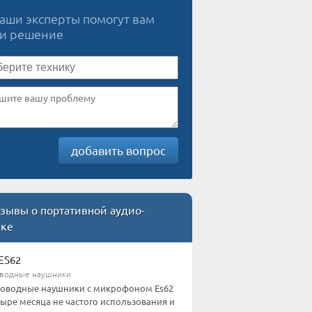
наши эксперты помогут вам
ти решение
добавить вопрос
зывы о портативной аудио-
ике
ES62
водные наушники
оводные наушники с микрофоном Es62
тыре месяца не частого использования и