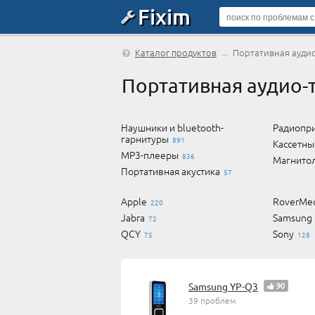
Fixim
Каталог продуктов
→
Портативная ауди
Портативная аудио-
Наушники и bluetooth-
Радиопр
гарнитуры
891
Кассетны
MP3-плееры
836
Магнито
Портативная акустика
57
Apple
RoverMed
220
Jabra
Samsung
72
QCY
Sony
75
128
Samsung YP-Q3
90
39 проблем