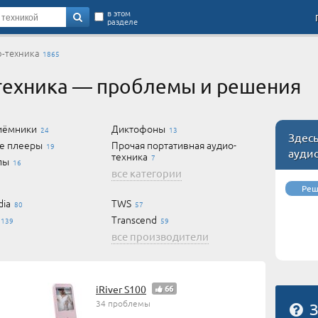
в этом
разделе
о-техника
1865
техника — проблемы и решения
иёмники
Диктофоны
24
13
Здесь
е плееры
Прочая портативная аудио-
19
ауди
техника
7
лы
16
все категории
Реш
ia
TWS
80
57
Transcend
139
59
все производители
iRiver S100
66
34 проблемы
З