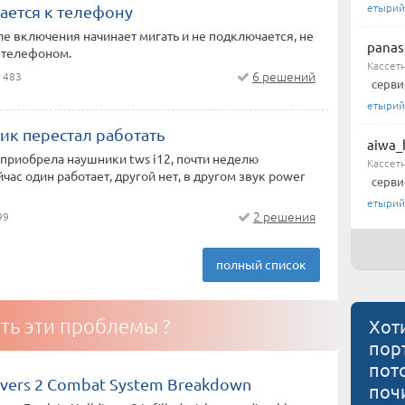
етырий
ается к телефону
ле включения начинает мигать и не подключается, не
panas
 телефоном.
Кассет
6 решений
 483
серви
етырий
ик перестал работать
aiwa_
 приобрела наушники tws i12, почти неделю
Кассет
йчас один работает, другой нет, в другом звук power
серви
етырий
2 решения
99
полный список
ть эти проблемы ?
Хот
пор
пот
vers 2 Combat System Breakdown
поч