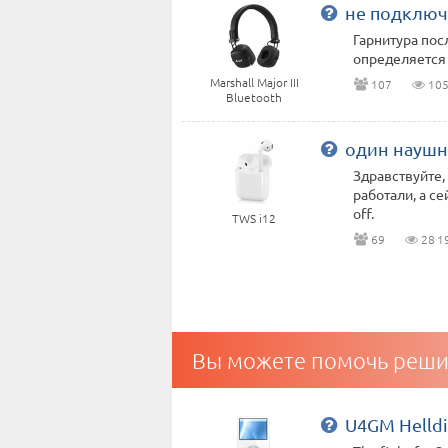
не подключ
Гарнитура пос
определяется
Marshall Major III
107
105
Bluetooth
один наушн
Здравствуйте,
работали, а се
off.
TWS i12
69
28 1
Вы можете помочь реши
U4GM Helldi