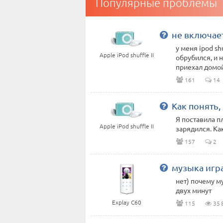
Популярные проблемы
не включает
у меня ipod sh
Apple iPod shuffle II
обрубился, и н
приехал домой
161
14
Как понять,
Я поставила п
Apple iPod shuffle II
зарядился. Ка
157
2
музыка игра
нет) почему м
двух минут
Explay C60
115
35 