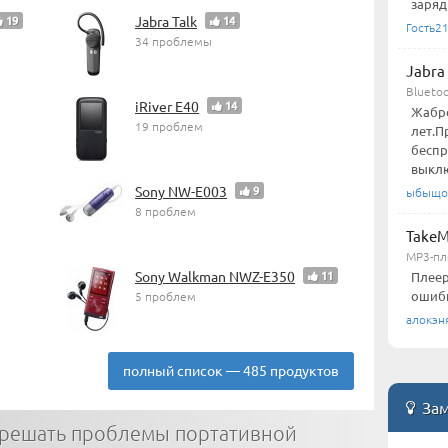
заряд
19
Jabra Talk
14
Гость2
34 проблемы
Jabra 
Blueto
iRiver E40
14
Жабро
19 проблем
лет.П
беспр
выкл
Sony NW-E003
9
ыбыщо
8 проблем
TakeM
MP3-пл
Sony Walkman NWZ-E350
11
Плеер
ошибк
5 проблем
алокэн
полный список — 485 продуктов
Зам
 решать проблемы портативной