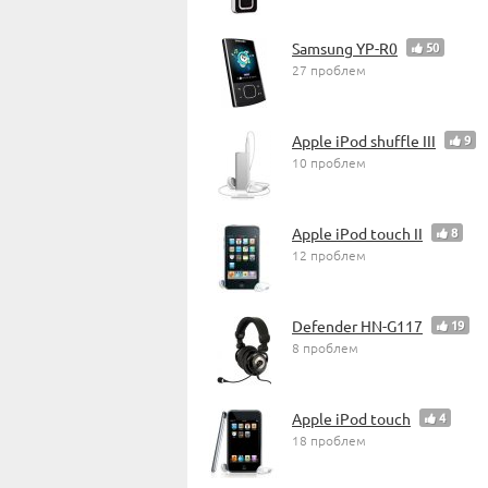
Samsung YP-R0
50
27 проблем
Apple iPod shuffle III
9
10 проблем
Apple iPod touch II
8
12 проблем
Defender HN-G117
19
8 проблем
Apple iPod touch
4
18 проблем