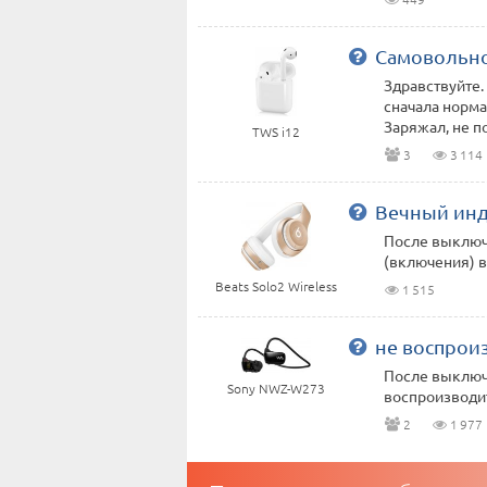
Самовольно
Здравствуйте.
сначала норма
Заряжал, не п
TWS i12
3
3 114
Вечный ин
После выключе
(включения) в
Beats Solo2 Wireless
1 515
не воспрои
После выключ
Sony NWZ-W273
воспроизводит
2
1 977