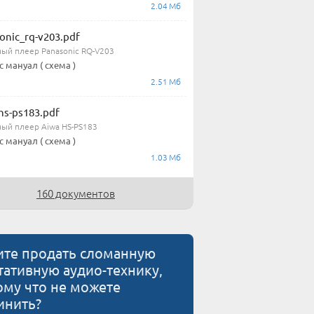
2.04 Мб
onic_rq-v203.pdf
ный плеер Panasonic RQ-V203
с мануал ( схема )
2.51 Мб
hs-ps183.pdf
ный плеер Aiwa HS-PS183
с мануал ( схема )
1.03 Мб
160 документов
ите продать сломанную
тативную аудио-технику,
ому что не можете
инить?