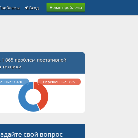
Новая проблема
Проблемы
Вход
 1 865 проблем портативной
о-техники
ённые: 1070
Нерешённые: 795
адайте свой вопрос