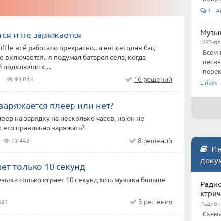
1 An
Музык
ся и не заряжается
MP3-пле
uffle всё работало прекрасно.. и вот сегодня бац
Всем 
е включается.. я подумал батарея села, когда
песня
 подключил к ...
перек
16 решений
94 044
Lirikov
 заряжается плеер или нет?
леер на зарядку на несколько часов, но он не
к его правильно заряжать?
8 решений
73 449
Инс
доку
ет только 10 секунд
узыка только играет 10 секунд хоть музыка больше
Радио
ктрич
3 решения
831
Радиоп
Схема