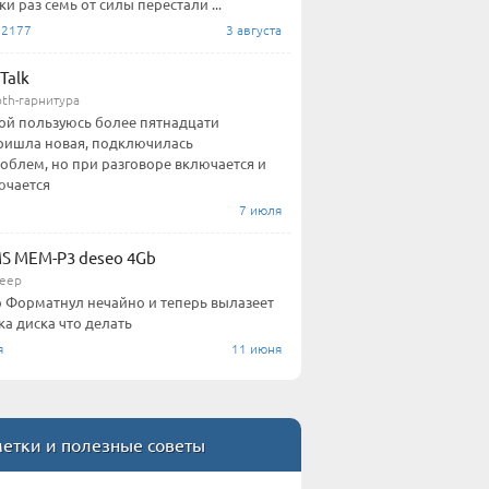
ки раз семь от силы перестали ...
12177
3 августа
Talk
oth-гарнитура
й пользуюсь более пятнадцати
ришла новая, подключилась
облем, но при разговоре включается и
ючается
7 июля
S MEM-P3 deseo 4Gb
еер
 Форматнул нечайно и теперь вылазеет
а диска что делать
я
11 июня
етки и полезные советы