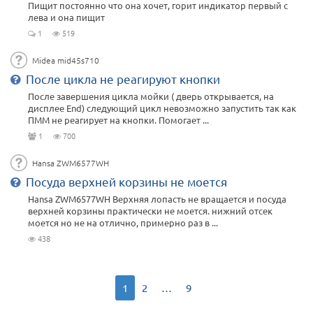
Пищит постоянно что она хочет, горит индикатор первый с
лева и она пищит
1
519
Midea mid45s710
После цикла не реагируют кнопки
После завершения цикла мойки ( дверь открывается, на
дисплее End) следующий цикл невозможно запустить так как
ПММ не реагирует на кнопки. Помогает ...
1
700
Hansa ZWM6577WH
Посуда верхней корзины не моется
Hansa ZWM6577WH Верхняя лопасть не вращается и посуда
верхней корзины практически не моется. нижний отсек
моется но не на отлично, примерно раз в ...
438
1
2
…
9