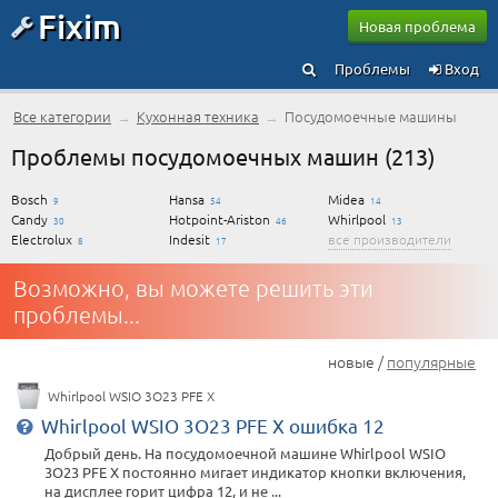
Fixim
Новая проблема
Проблемы
Вход
Все категории
→
Кухонная техника
→
Посудомоечные машины
Проблемы посудомоечных машин (213)
Bosch
Hansa
Midea
9
54
14
Candy
Hotpoint-Ariston
Whirlpool
30
46
13
Electrolux
Indesit
все производители
8
17
Возможно, вы можете решить эти
проблемы...
новые /
популярные
Whirlpool WSIO 3O23 PFE X
Whirlpool WSIO 3O23 PFE X ошибка 12
Добрый день. На посудомоечной машине Whirlpool WSIO
3O23 PFE X постоянно мигает индикатор кнопки включения,
на дисплее горит цифра 12, и не ...