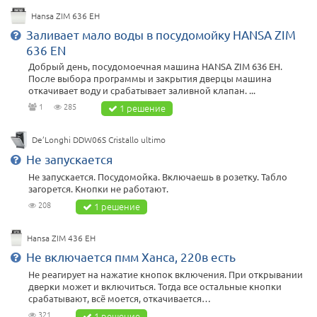
Hansa ZIM 636 EH
Заливает мало воды в посудомойку HANSA ZIM
636 EN
Добрый день, посудомоечная машина HANSA ZIM 636 EH.
После выбора программы и закрытия дверцы машина
откачивает воду и срабатывает заливной клапан. ...
1
285
1 решение
De’Longhi DDW06S Cristallo ultimo
Не запускается
Не запускается. Посудомойка. Включаешь в розетку. Табло
загорется. Кнопки не работают.
208
1 решение
Hansa ZIM 436 EH
Не включается пмм Ханса, 220в есть
Не реагирует на нажатие кнопок включения. При открывании
дверки может и включиться. Тогда все остальные кнопки
срабатывают, всё моется, откачивается…
321
1 решение