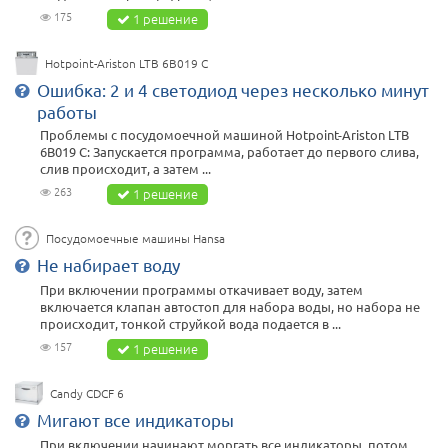
175
1 решение
Hotpoint-Ariston LTB 6B019 C
Ошибка: 2 и 4 светодиод через несколько минут
работы
Проблемы с посудомоечной машиной Hotpoint-Ariston LTB
6B019 C: Запускается программа, работает до первого слива,
слив происходит, а затем ...
263
1 решение
Посудомоечные машины Hansa
Не набирает воду
При включении программы откачивает воду, затем
включается клапан автостоп для набора воды, но набора не
происходит, тонкой струйкой вода подается в ...
157
1 решение
Candy CDCF 6
Мигают все индикаторы
При включении начинают моргать все индикаторы, потом