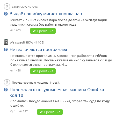
Leran CDW 42-043
Выдаёт ошибку мигает кнопка пар
Мигает и пищит кнопка пара после долгой не эксплуатации
машинки, стояла без работы около года
1 603
1 решение
Weissgauff BDW 4140 D
Не включаются программы
Не включаются программы. Кнопка Р не работает. Ребёнок
понажимал кнопки. После нажатия на кнопку таймера с 0 и до
0 включается одна программа. И ...
1 428
1 решение
Посудомоечные машины Indesit
Поломалась посудомоечная машина Ошибка
код 10
Сломалась посудомоечная машинка, сгорел тэн судя по коду
ошибки.
1
287
1 решение