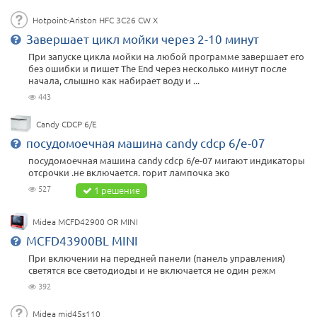
Hotpoint-Ariston HFC 3C26 CW X
Завершает цикл мойки через 2-10 минут
При запуске цикла мойки на любой программе завершает его
без ошибки и пишет The End через несколько минут после
начала, слышно как набирает воду и ...
443
Candy CDCP 6/E
посудомоечная машина candy cdcp 6/e-07
посудомоечная машина candy cdcp 6/e-07 мигают индикаторы
отсрочки .не включается. горит лампочка эко
527
1 решение
Midea MCFD42900 OR MINI
MCFD43900BL MINI
При включении на передней панели (панель управления)
светятся все светодиоды и не включается не один режм
392
Midea mid45s110