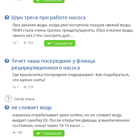
Шум треск при работе насоса
При закачке воды. когда уже поступила порция свежей воды,
ПММ стала очень громко трещать/шуметь. (При откачке воды,
такого нет.) Что смотреть для ...
1
324
1 решение
Течет чаша посередине у фланца
рециркуляционного насоса
Где крыльчатка посередине подкарывает. Как подобраться,
что нужно снять?
1
259
Candy brava
не сливает воду
машинка отрабатывает цикл мойки, но не сливает воду,
выдает ошибку 03. После открытия дверцы, в выключенном
состоянии, минут через 10-15 насос ...
198
1 решение