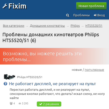
Fixim
Новая проблема
Проблемы
Вход
Все категории
→
Домашние кинотеатры
→
Philips
→
HTS5520/51
Проблемы домашних кинотеатров Philips
HTS5520/51 (6)
Возможно, вы можете решить эти
проблемы...
новые /
популярные
Philips HTS5520/51
Не работает дисплей, не реагирует на пульт
Перестал работать дисплей, и не реагирует на пульт,
сенсорные кнопки работают, что делать? искал схему, не могу
найти
4
3 293
2 решения