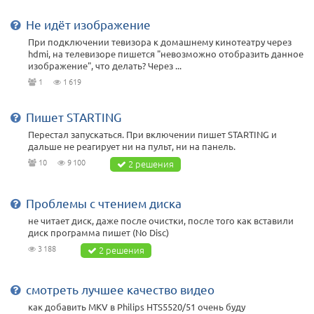
Не идёт изображение
При подключении тевизора к домашнему кинотеатру через
hdmi, на телевизоре пишется "невозможно отобразить данное
изображение", что делать? Через ...
1
1 619
Пишет STARTING
Перестал запускаться. При включении пишет STARTING и
дальше не реагирует ни на пульт, ни на панель.
10
9 100
2 решения
Проблемы с чтением диска
не читает диск, даже после очистки, после того как вставили
диск программа пишет (No Disc)
3 188
2 решения
смотреть лучшее качество видео
как добавить MKV в Philips HTS5520/51 очень буду