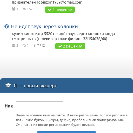
признателен robinzon1959@gmail.com
1
1 573
1 решение
Не идёт звук через колонки
купил кинотеатр 5520 не идёт звук через колонки когда
смотришь тв (телевизор тоже филипс 32fl54038/60)
3
1
7 712
2 решения
Я — новый эксперт
Ник
Ваше основное имя на сайте. В нике разрешены только русские и
латинские буквы, цифры, дефис, пробел и знак подчёркивания.
Сменить ник после регистрации будет нельзя.