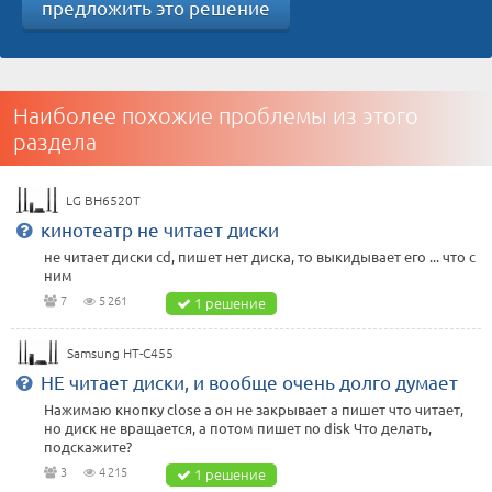
предложить это решение
Наиболее похожие проблемы из этого
раздела
LG BH6520T
кинотеатр не читает диски
не читает диски cd, пишет нет диска, то выкидывает его ... что с
ним
7
5 261
1 решение
Samsung HT-C455
НЕ читает диски, и вообще очень долго думает
Нажимаю кнопку сlose а он не закрывает а пишет что читает,
но диск не вращается, а потом пишет no disk Что делать,
подскажите?
3
4 215
1 решение