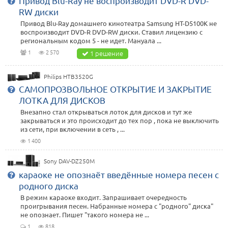
Привод Blu-Ray не воспроизводит DVD-R DVD-
RW диски
Привод Blu-Ray домашнего кинотеатра Samsung HT-D5100K не
воспроизводит DVD-R DVD-RW диски. Ставил лицензию с
региональным кодом 5 - не идет. Мануала ...
1
2 570
1 решение
Philips HTB3520G
САМОПРОЗВОЛЬНОЕ ОТКРЫТИЕ И ЗАКРЫТИЕ
ЛОТКА ДЛЯ ДИСКОВ
Внезапно стал открываться лоток для дисков и тут же
закрываться и это происходит до тех пор , пока не выключить
из сети, при включении в сеть , ...
1 400
Sony DAV-DZ250M
караоке не опознаёт введённые номера песен с
родного диска
В режим караоке входит. Запрашивает очередность
проигрывания песен. Набранные номера с "родного" диска"
не опознает. Пишет "такого номера не ...
1
818