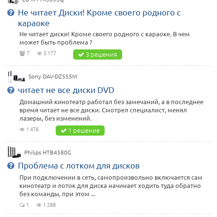
Не читает Диски! Кроме своего родного с
караоке
Не читает диски! Кроме своего родного с караоке. В чем
может быть проблема ?
7
5 177
3 решения
Sony DAV-DZ555M
читает не все диски DVD
Домашний кинотеатр работал без замечаний, а в последнее
время читает не все диски. Смотрел специалист, менял
лазеры, без изменений.
1 476
1 решение
Philips HTB4580G
Проблема с лотком для дисков
При подключении в сеть, самопроизвольно включается сам
кинотеатр и лоток для диска начинает ходить туда обратно
без команды, при этом ...
1
1 288