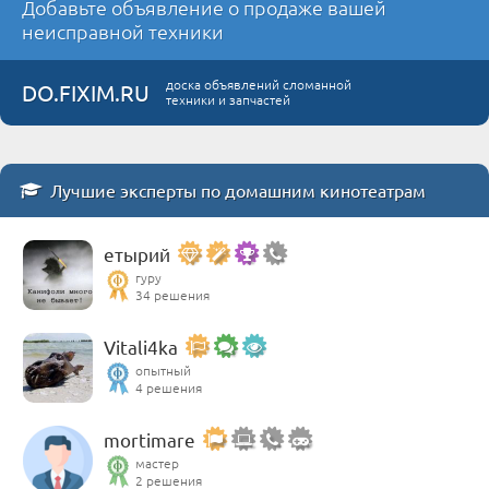
Добавьте объявление о продаже вашей
неисправной техники
доска объявлений сломанной
DO.FIXIM.RU
техники и запчастей
Лучшие эксперты по домашним кинотеатрам
етырий
гуру
34 решения
Vitali4ka
опытный
4 решения
mortimare
мастер
2 решения