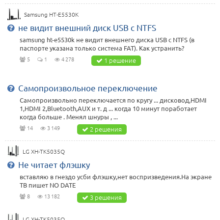
Samsung HT-E5530K
не видит внешний диск USB с NTFS
samsung ht-e5530k не видит внешнего диска USB с NTFS (в
паспорте указана только система FAT). Как устранить?
5
1
4 278
1 решение
Самопроизвольное переключение
Самопроизвольно переключается по кругу ... дисковод,HDMI
1,HDMI 2,Bluetooth,AUX и т. д ... когда 10 минут поработает
когда больше . Менял шнуры , ...
14
3 149
2 решения
LG XH-TK5035Q
Не читает флэшку
вставляю в гнездо усби флэшку,нет воспризведения.На экране
ТВ пишет NO DATE
8
13 182
3 решения
LG XH-TK5035Q