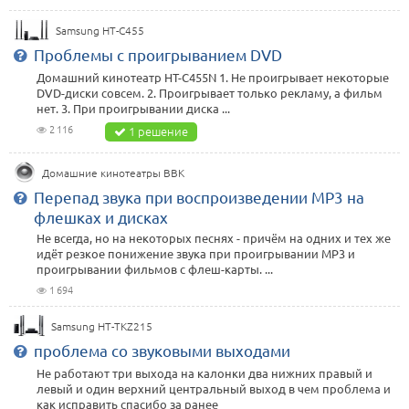
Samsung HT-C455
Проблемы с проигрыванием DVD
Домашний кинотеатр HT-C455N 1. Не проигрывает некоторые
DVD-диски совсем. 2. Проигрывает только рекламу, а фильм
нет. 3. При проигрывании диска ...
2 116
1 решение
Домашние кинотеатры BBK
Перепад звука при воспроизведении MP3 на
флешках и дисках
Не всегда, но на некоторых песнях - причём на одних и тех же
идёт резкое понижение звука при проигрывании MP3 и
проигрывании фильмов с флеш-карты. ...
1 694
Samsung HT-TKZ215
проблема со звуковыми выходами
Не работают три выхода на калонки два нижних правый и
левый и один верхний центральный выход в чем проблема и
как исправить спасибо за ранее