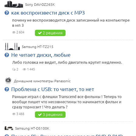
Sony DAV-DZ265K
как воспроизвести диск с MP3
почему не воспроизводится диск записанный на компьютере
в мп 3
2 604
2 решения
Samsung HT-TZ215
Не читает диски, любые
Либо головка не видит, либо двигатель крутит медленно.
2
1 445
Домашние кинотеатры Panasonic
Проблема с USB: то читает, то нет
Раньше играл с флешки Transcend все фильмы ! Теперь то
вообще пишет что несовместимы то начинается фильм и
сразу тормозит ! Что делать ?
3 466
3 решения
Samsung HT-D5100K