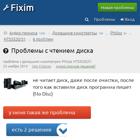
Fixim
Новая проблема
Проблемы
Вход
Аудио-техника
→
Домашние кинотеатры
→
Philips
→
1200
190
34
HTS5520/51
→
6 проблем
Проблемы с чтением диска
проблема с домашним кинотеатром Philips HTS5520/51
23 ноября 2014
Igor Krasnov
нужно срочное решение?
не читает диск, даже после очистки, после
того как вставили диск программа пишет
(No Disc)
у меня такая же проблема
есть 2 решения