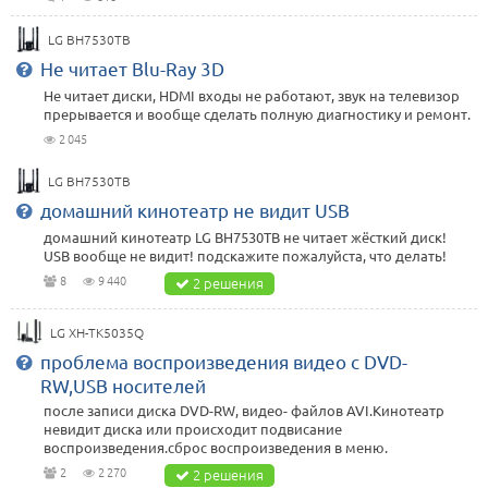
LG BH7530TB
Не читает Blu-Ray 3D
Не читает диски, HDMI входы не работают, звук на телевизор
прерывается и вообще сделать полную диагностику и ремонт.
2 045
LG BH7530TB
домашний кинотеатр не видит USB
домашний кинотеатр LG BH7530TB не читает жёсткий диск!
USB вообще не видит! подскажите пожалуйста, что делать!
8
9 440
2 решения
LG XH-TK5035Q
проблема воспроизведения видео с DVD-
RW,USB носителей
после записи диска DVD-RW, видео- файлов AVI.Кинотеатр
невидит диска или происходит подвисание
воспроизведения.сброс воспроизведения в меню.
2
2 270
2 решения