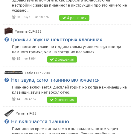
настройки с завода пианино? в инструкции про это ничего не
указано..
20
1
18 276
4 решения
Yamaha CLP-535
Громкий звук на некоторых клавишах
При нажатии клавиши с одинаковым усилием звук иногда
намного громче, чем на соседних клавишах.
15
5 994
2 решения
Casio CDP-220R
Нет звука, само пианино включается
Пианино включается, дисплей горит, но когда нажимаешь на
клавиши, звука нет абсолютно.
14
4 157
2 решения
Yamaha P-35
Не включается пианино
Пианино во время игры само отключалось, потом через
какое-то время мы могли включить. Теперь вообще не