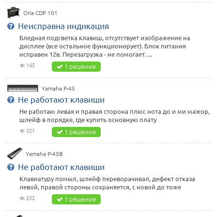
Orla CDP 101
Неисправна индикация
Бледная подсветка клавиш, отсутствует изображение на
дисплее (все остальное функционирует). Блок питания
исправен 12в. Перезагрузка - не помогает. ...
145
1 решение
Yamaha P-45
Не работают клавиши
Не работаю левая и правая сторона плюс нота до и ми мажор,
шлейф в порядке, где купить основную плату
321
1 решение
Yamaha P-45B
Не работают клавиши
Клавиатуру помыл, шлейф переворачивал, дефект отказа
левой, правой стороны сохраняется, с новой до тоже
252
1 решение