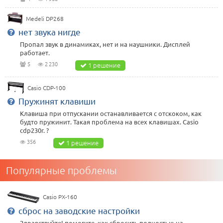
Medeli DP268
нет звука нигде
Пропал звук в динамиках, нет и на наушники. Дисплей
работает.
5
2 230
1 решение
Casio CDP-100
Пружинят клавиши
Клавиша при отпускании останавливается с отскоком, как
будто пружинит. Такая проблема на всех клавишах. Casio
cdp230r. ?
356
1 решение
Популярные проблемы
Casio PX-160
сброс на заводские настройки
Здравствуйте! помогите, как сбросить полностью на