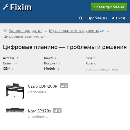
Fixim
Новая проблема
Проблемы
Вход
Каталог продуктов
→
Музыкальные инструменты
→
499
Цифровые пианино
337
Цифровые пианино — проблемы и решения
Artesia
Kawai
Orla
17
8
7
Casio
Kurzweil
Roland
178
5
4
GEM
Medeli
5
18
все производители
Casio CDP-200R
5
29 проблем
Korg SP170s
2
2 проблемы