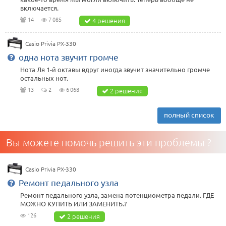
включается.
14
7 085
4 решения
Casio Privia PX-330
одна нота звучит громче
Нота Ля 1-й октавы вдруг иногда звучит значительно громче
остальных нот.
13
2
6 068
2 решения
полный список
Вы можете помочь решить эти проблемы ?
Casio Privia PX-330
Ремонт педального узла
Ремонт педального узла, замена потенциометра педали. ГДЕ
МОЖНО КУПИТЬ ИЛИ ЗАМЕНИТЬ.?
126
2 решения