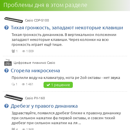
Проблемы дня в этом разделе
Casio CDP-S100
Тихая громкость, западают некоторые клавиши
Тихая громкость динамиков. В вертикальном положении
западают некоторые клавиши. Через колонки на всю
громкость играет ещё тише.
1
1 009
Цифровые пианино Casio
Сгорела микросхема
Пролили воду на клавиатуру, нота ре 2ой октавы - нет звука
1
1 461
1 решение
Casio PX-160
Дребезг у правого динамика
Здравствуйте, появился дребезг ближе к правому динамику
при сильном нажатии фа первой октавы, и совсем тихий
дребезг при сильном нажатии на ля ...
4
1 968