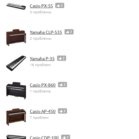
Casio PX-5S
2
3 проблемы
Yamaha CLP-535
2
2 проблемы
Yamaha P-35
2
16 проблем
Casio PX-860
2
1 проблема
Casio AP-450
2
7 проблем
Casio CDP-100
1