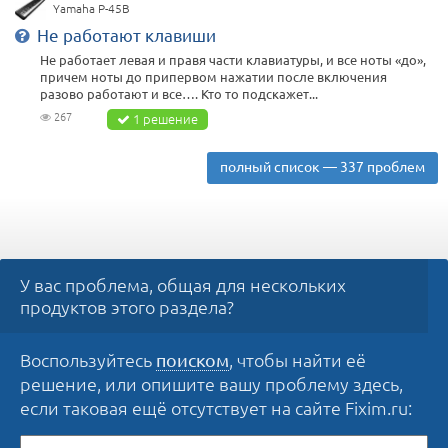
Yamaha P-45B
Не работают клавиши
Не работает левая и правя части клавиатуры, и все ноты «до»,
причем ноты до припервом нажатии после включения
разово работают и все…. Кто то подскажет...
267
1 решение
полный список — 337 проблем
У вас проблема, общая для нескольких
продуктов этого раздела?
Воспользуйтесь
, чтобы найти её
поиском
решение, или опишите вашу проблему здесь,
если таковая ещё отсутствует на сайте Fixim.ru: