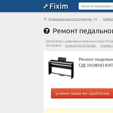
Fixim
Музыкальные инструменты
→
Цифро
499
Ремонт педальног
проблема с цифровым пианино Casio Privi
30 апреля
Александр Косарев_
нужно 
Ремонт педально
ГДЕ МОЖНО КУП
у меня такая же проблема