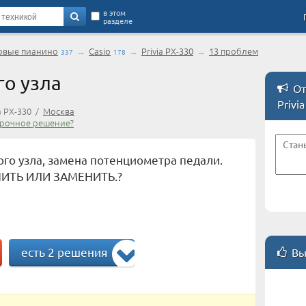
в этом
разделе
вые пианино
→
Casio
→
Privia PX-330
→
13 проблем
337
178
о узла
От
Privi
a PX-330 /
Москва
срочное решение?
го узла, замена потенциометра педали.
ИТЬ ИЛИ ЗАМЕНИТЬ.?
есть 2 решения
Вы