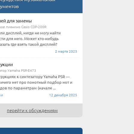
рументов
ей для замены
ое пианино Casio CDP-200R
ли дисплей, нигде не могу найти
сти для него. Может кто-нибудь
азать где взять такой дисплей?
2 марта 2023
рукции
атор Yamaha PSR-E473
трукциях к синтезатору Yamaha PSR —
ничего нет про понотный подбор нот и
дов по параметрам (начале ...
хи
12 декабря 2025
перейти к обсуждениям