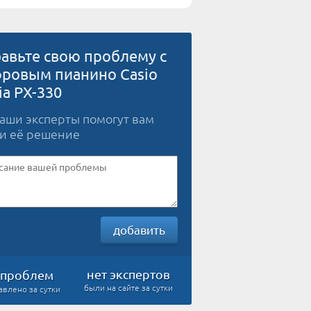
авьте свою проблему с
ровым пианино Casio
ia PX-330
наши эксперты помогут вам
и её решение
добавить
нет экспертов
проблем
были на сайте за сутки
авлено за сутки