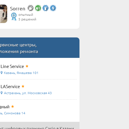
Sorren
опытный
5 решений
рвисные центры,
ложения ремонта
Line Service
Казань, Ямашева 101
LAService
Астрахань, ул. Московская 43
дный
нь, Симонова 14
т цифровых пианино Casio в Казани