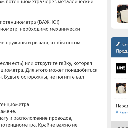
лом потенциометра через металлический
т потенциометра (ВАЖНО!)
циометр, необходимо механически
ие пружины и рычага, чтобы потом
Се
Пред
если есть) или открутите гайку, которая
нциометра. Для этого может понадобиться
. Будьте осторожны, не погните вал
отенциометра
Наро
замене.
Каза
лату и расположение проводов,
 потенциометра. Крайне важно не
ремон