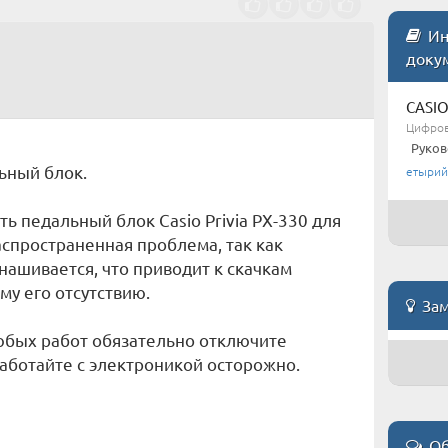
Ин
доку
CASIO
Цифрово
Руков
льный блок.
етырий
ть педальный блок Casio Privia PX-330 для
спространенная проблема, так как
ашивается, что приводит к скачкам
му его отсутствию.
Зам
бых работ обязательно отключите
Работайте с электроникой осторожно.
Об