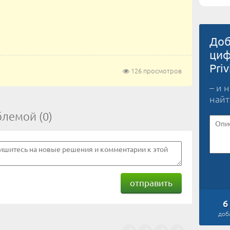
Доб
циф
Priv
126 просмотров
– и 
найт
блемой (0)
отправить
6
доб