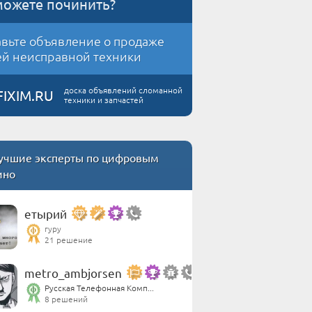
можете починить?
вьте объявление о продаже
й неисправной техники
доска объявлений сломанной
FIXIM.RU
техники и запчастей
учшие эксперты по цифровым
ино
етырий
гуру
21 решение
metro_ambjorsen
Русская Телефонная Комп...
8 решений