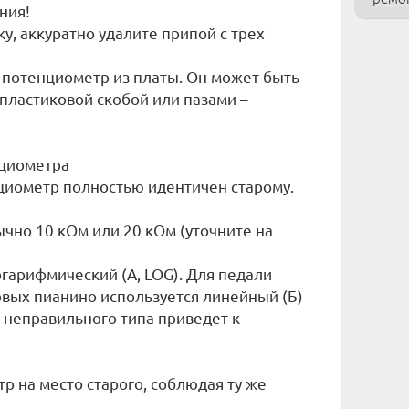
ния!
ку, аккуратно удалите припой с трех
 потенциометр из платы. Он может быть
пластиковой скобой или пазами –
нциометра
нциометр полностью идентичен старому.
чно 10 кОм или 20 кОм (уточните на
логарифмический (А, LOG). Для педали
овых пианино используется линейный (Б)
 неправильного типа приведет к
р на место старого, соблюдая ту же