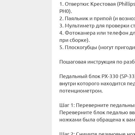
1. Отвертки: Крестовая (Phill
PH0).
2. Паяльник и припой (и возмо
3. Мультиметр для проверки с
4. Фотокамера или телефон д
при сборке).
5. Плоскогубцы (могут пригоди
Пошаговая инструкция по разбо
Педальный блок PX-330 (SP-33
внутри которого находится пе
потенциометром.
Шаг 1: Переверните педальны
Переверните блок педалью вве
ножками была обращена к вам
Шаг 2: Снимите резиновые но