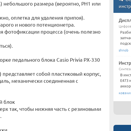
ips) небольшого размера (вероятно, PH1 или
инст
жно, оплетка для удаления припоя).
Диспл
тарого и нового потенциометра.
Цифров
ля фотофиксации процесса (очень полезно
Разби
запча
подск
ться).
shnob
рке педального блока Casio Privia PX-330
Инст
Синтез
) представляет собой пластиковый корпус,
В инс
даль, механически соединенная с
E473 
аккор
ковэхи
й блок
рх так, чтобы нижняя часть с резиновыми
.
жки