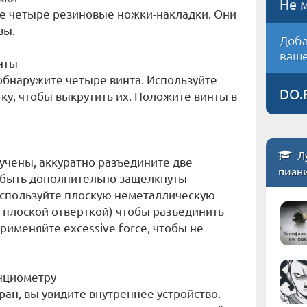
Не 
те четыре резиновые ножки-накладки. Они
зы.
Доба
ваше
инты
бнаружите четыре винта. Используйте
DO.
у, чтобы выкрутить их. Положите винты в
Л
ручены, аккуратно разъедините две
пиан
т быть дополнительно защелкнуты
спользуйте плоскую неметаллическую
й плоской отверткой) чтобы разъединить
применяйте excessive force, чтобы не
енциометру
ран, вы увидите внутреннее устройство.