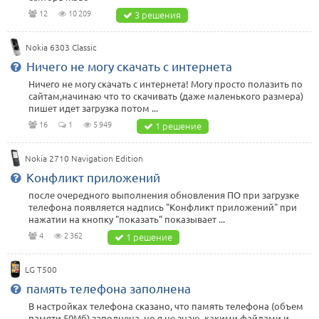
12
10 209
3 решения
Nokia 6303 Classic
Ничего не могу скачать с интернета
Ничего не могу скачать с интернета! Могу просто полазить по
сайтам,начинаю что то скачивать (даже маленького размера)
пишет идет загрузка потом ...
16
1
5 949
1 решение
Nokia 2710 Navigation Edition
Конфликт приложений
после очередного выполнения обновления ПО при загрузке
телефона появляется надпись "Конфликт приложений" при
нажатии на кнопку "показать" показывает ...
4
2 362
1 решение
LG T500
память телефона заполнена
В настройках телефона сказано, что память телефона (объем
памяти 50Мб) заполнена, но я не знаю, какими файлами и