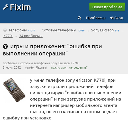
Fixim
Новая проблема
Проблемы
Вход
Телефоны
→
Сотовые телефоны
→
Sony Ericsson
→
41047
10056
846
K770i
→
34 проблемы
игры и приложения: "ошибка при
выполнении операции"
проблема с сотовым телефоном Sony Ericsson K770i
5 июля 2012
Артём_Ладный
нужно срочное решение?
у меня телефон sony ericsson K770i, при
запуске игр или приложений телефон
пишет цитирую "ошибка при выполнении
операции" и при загрузке приложений из
интернета например мобильного агента
mail.ru, он его скачивает а потом выдает
ошибку при установке.