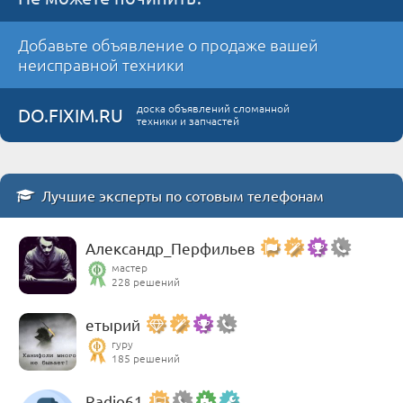
Добавьте объявление о продаже вашей
неисправной техники
доска объявлений сломанной
DO.FIXIM.RU
техники и запчастей
Лучшие эксперты по сотовым телефонам
Александр_Перфильев
мастер
228 решений
етырий
гуру
185 решений
Radio61