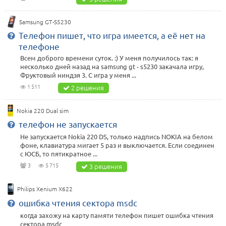
Samsung GT-S5230
Телефон пишет, что игра имеется, а её нет на
телефоне
Всем доброго времени суток. :) У меня получилось так: я
несколько дней назад на samsung gt - s5230 закачала игру,
Фруктовый ниндзя 3. С игра у меня ...
1 511
2 решения
Nokia 220 Dual sim
телефон не запускается
Не запускается Nokia 220 DS, только надпись NOKIA на белом
фоне, клавиатура мигает 5 раз и выключается. Если соединен
с ЮСБ, то пятикратное ...
3
5 715
3 решения
Philips Xenium X622
ошибка чтения сектора msdc
когда захожу на карту памяти телефон пишет ошибка чтения
сектора msdc