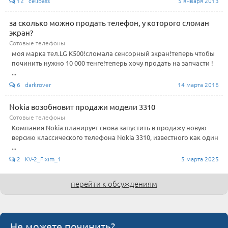
12 cellbass
5 января 2013
за сколько можно продать телефон, у которого сломан
экран?
Сотовые телефоны
моя марка тел.LG K500!сломала сенсорный экран!теперь чтобы
починить нужно 10 000 тенге!теперь хочу продать на запчасти !
...
6 darkrover
14 марта 2016
Nokia возобновит продажи модели 3310
Сотовые телефоны
Компания Nokia планирует снова запустить в продажу новую
версию классического телефона Nokia 3310, известного как один
...
2 KV-2_Fixim_1
5 марта 2025
перейти к обсуждениям
Не можете починить?