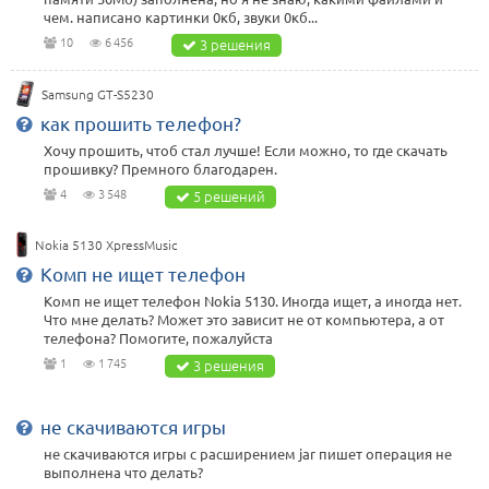
чем. написано картинки 0кб, звуки 0кб...
10
6 456
3 решения
Samsung GT-S5230
как прошить телефон?
Хочу прошить, чтоб стал лучше! Если можно, то где скачать
прошивку? Премного благодарен.
4
3 548
5 решений
Nokia 5130 XpressMusic
Комп не ищет телефон
Комп не ищет телефон Nokia 5130. Иногда ищет, а иногда нет.
Что мне делать? Может это зависит не от компьютера, а от
телефона? Помогите, пожалуйста
1
1 745
3 решения
не скачиваются игры
не скачиваются игры с расширением jar пишет операция не
выполнена что делать?