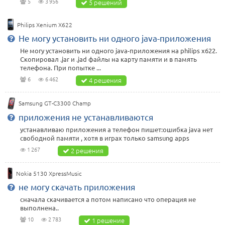
5
3 956
5 решений
Philips Xenium X622
Не могу установить ни одного java-приложения
Не могу установить ни одного java-приложения на philips x622.
Скопировал .jar и .jad файлы на карту памяти и в память
телефона. При попытке ...
6
6 462
4 решения
Samsung GT-C3300 Champ
приложения не устанавливаются
устанавливаю приложения а телефон пишет:ошибка java нет
свободной памяти , хотя в играх только samsung apps
1 267
2 решения
Nokia 5130 XpressMusic
не могу скачать приложения
сначала скачивается а потом написано что операция не
выполнена..
10
2 783
1 решение