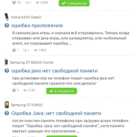
10
1
3 004
1 решение
Nokia 6303 Classic
ошибка приложения
Я скачала java-игры, и сначала всё открывалось. Теперь когда
открываю или java-игры, или калькулятор, или мобильный
агент, он показывает ошибку ...
1
1
1 843
Samsung GT-S5620 Monte
ошибка java нет свободной памяти
при установке игр на телефон пишет ошибка java нет
свободной памяти скажите что мне делать?
3
3 797
4 решения
Samsung GT-S3650
Ошибка Java: нет свободной памяти
после очистки памяти телефона при загрузке аськи телефон
пишет "Ошибка Java: нет свободной памяти", хотя памяти
хватает. раньше это приложение ...