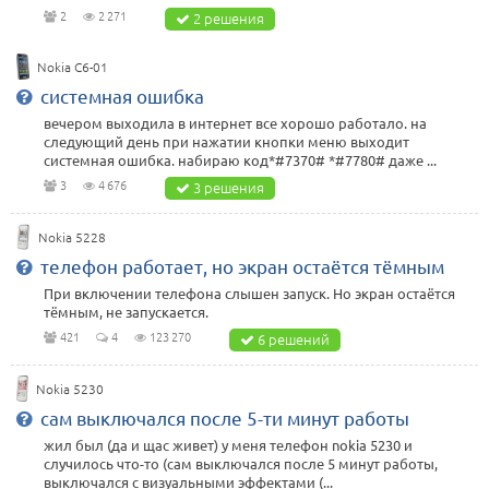
2
2 271
2 решения
Nokia C6-01
системная ошибка
вечером выходила в интернет все хорошо работало. на
следующий день при нажатии кнопки меню выходит
системная ошибка. набираю код*#7370# *#7780# даже ...
3
4 676
3 решения
Nokia 5228
телефон работает, но экран остаётся тёмным
При включении телефона слышен запуск. Но экран остаётся
тёмным, не запускается.
421
4
123 270
6 решений
Nokia 5230
сам выключался после 5-ти минут работы
жил был (да и щас живет) у меня телефон nokia 5230 и
случилось что-то (сам выключался после 5 минут работы,
выключался с визуальными эффектами (...