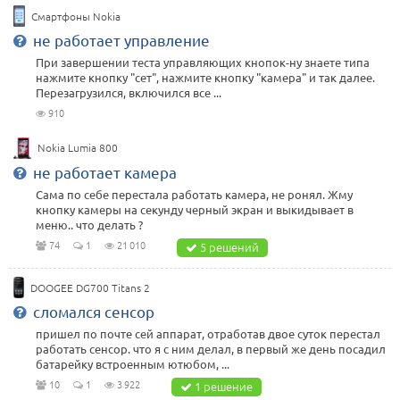
Смартфоны Nokia
не работает управление
При завершении теста управляющих кнопок-ну знаете типа
нажмите кнопку "сет", нажмите кнопку "камера" и так далее.
Перезагрузился, включился все ...
910
Nokia Lumia 800
не работает камера
Сама по себе перестала работать камера, не ронял. Жму
кнопку камеры на секунду черный экран и выкидывает в
меню.. что делать ?
74
1
21 010
5 решений
DOOGEE DG700 Titans 2
сломался сенсор
пришел по почте сей аппарат, отработав двое суток перестал
работать сенсор. что я с ним делал, в первый же день посадил
батарейку встроенным ютюбом, ...
10
1
3 922
1 решение