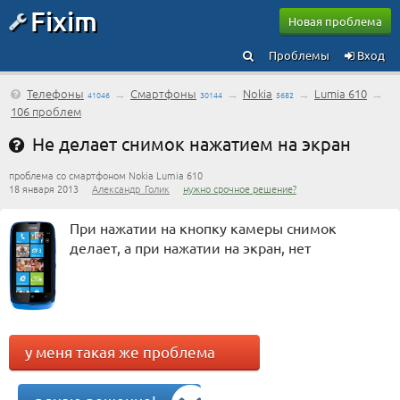
Fixim
Новая проблема
Проблемы
Вход
Телефоны
→
Смартфоны
→
Nokia
→
Lumia 610
→
41046
30144
5682
106 проблем
Не делает снимок нажатием на экран
проблема со смартфоном Nokia Lumia 610
18 января 2013
Александр_Голик
нужно срочное решение?
При нажатии на кнопку камеры снимок
делает, а при нажатии на экран, нет
у меня такая же проблема