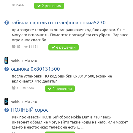
2 466
2 решения
забыла пароль от телефона нокиа5230
при запуске телефона он запрашивает код блокировки. Я не
могу его вспомнить. Помогите пожалуйста его убрать. Заранее
огромное спасибо.
15
11 121
6 решений
Nokia Lumia 610
ошибка 0x80131500
после установки ПО код ошибки 0x80131500, экран не
включается, что делать?
3
3 587
2 решения
Nokia Lumia 710
ПОЛНЫЙ сброс
Как произвести ПОЛНЫЙ сброс Nokia Lumia 710 ? весь
интернет обрыл не могу найти такие коды на него. Или может
где-то в настройках телефона есть ?.. ...