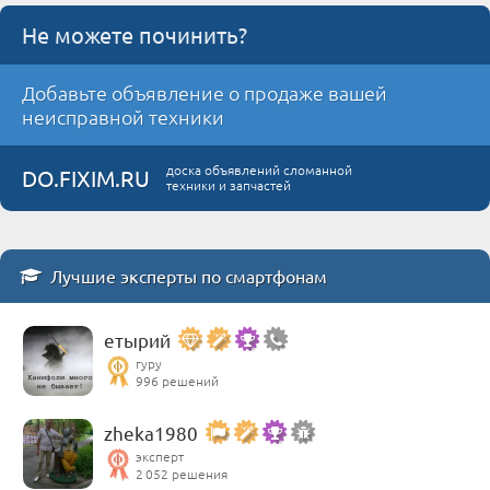
Не можете починить?
Добавьте объявление о продаже вашей
неисправной техники
доска объявлений сломанной
DO.FIXIM.RU
техники и запчастей
Лучшие эксперты по смартфонам
етырий
гуру
996 решений
zheka1980
эксперт
2 052 решения