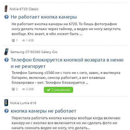
Nokia 6720 Classic
Не работает кнопка камеры
Не работает кнопка камеры на 6720. То бишь фотографии
могу делать только через таймер, а видео не могу запустить
вообще. Кто знает, в чём может быть ...
1
1 458
Samsung GT-S5560 Galaxy Gio
Телефон блокируется кнопкой возврата в меню
и не реагирует
Телефон Samsung s5560 не с того не с сего, завис, я вытянула
батарею, включаю, сенсор работает, а вот клавиша
блокировки – нет. Телефон блокируется ...
2
2 368
2 решения
Nokia Lumia 610
кнопка камеры не работает
Перестала работать кнопка камеры вообще когда включаю
камеру не с кнопки все включается но ни сделать фото ни
начать снимать видео не могу, что делать...