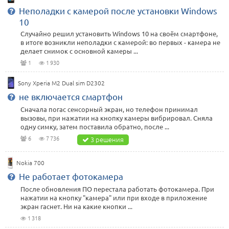
Неполадки с камерой после установки Windows
10
Случайно решил установить Windows 10 на своём смартфоне,
в итоге возникли неполадки с камерой: во первых - камера не
делает снимок с основной камеры ...
1
1 930
Sony Xperia M2 Dual sim D2302
не включается смартфон
Сначала погас сенсорный экран, но телефон принимал
вызовы, при нажатии на кнопку камеры вибрировал. Сняла
одну симку, затем поставила обратно, после ...
6
7 736
3 решения
Nokia 700
Не работает фотокамера
После обновления ПО перестала работать фотокамера. При
нажатии на кнопку "камера" или при входе в приложение
экран гаснет. Ни на какие кнопки ...
1 318