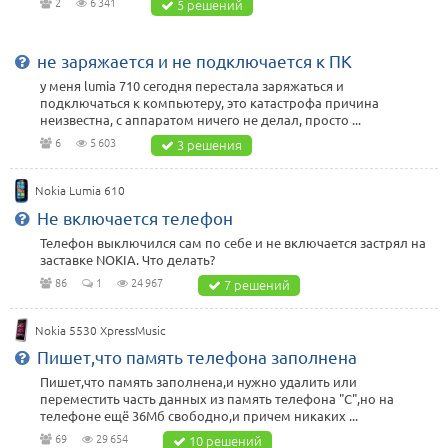
2
6 341
5 решений
не заряжается и не подключается к ПК
у меня lumia 710 сегодня перестала заряжаться и
подключаться к компьютеру, это катастрофа причина
неизвестна, с аппаратом ничего не делал, просто ...
6
5 603
3 решения
Nokia Lumia 610
Не включается телефон
Телефон выключился сам по себе и не включается застрял на
заставке NOKIA. Что делать?
86
1
24 967
7 решений
Nokia 5530 XpressMusic
Пишет,что память телефона заполнена
Пишет,что память заполнена,и нужно удалить или
переместить часть данных из память телефона "C",но на
телефоне ещё 36Мб свободно,и причем никаких ...
69
29 654
10 решений