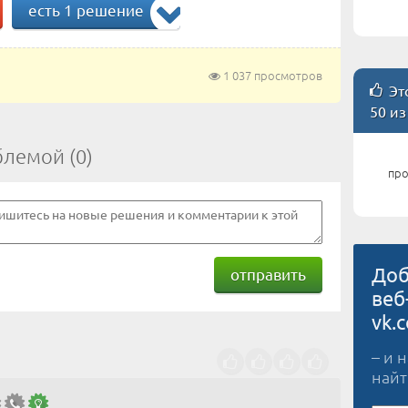
есть 1 решение
1 037 просмотров
Это
50 из
блемой (0)
про
Доб
отправить
веб
vk.
– и 
найт