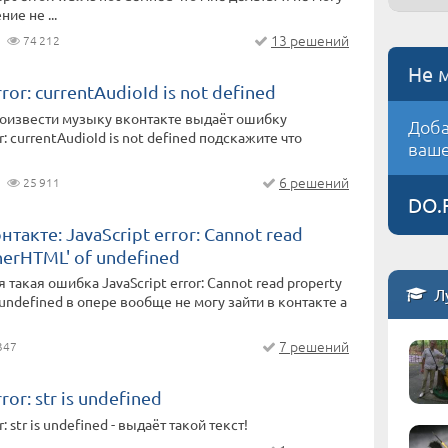
ие не ...
13 решений
74 212
Не 
rror: currentAudioId is not defined
роизвести музыку вконтакте выдаёт ошибку
Доба
or: currentAudioId is not defined подскажите что
ваше
6 решений
25 911
DO.
такте: JavaScript error: Cannot read
nerHTML' of undefined
такая ошибка JavaScript error: Cannot read property
Л
 undefined в опере вообще не могу зайти в контакте а
7 решений
347
ror: str is undefined
r: str is undefined - выдаёт такой текст!