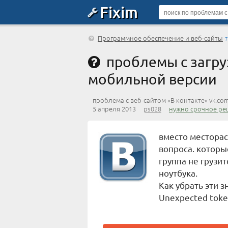
Fixim
Программное обеспечение и веб-сайты
7
проблемы с загру
мобильной версии
проблема с веб-сайтом «В контакте» vk.co
5 апреля 2013
ps028
нужно срочное ре
вместо местора
вопроса. которы
группа не грузит
ноутбука.
Как убрать эти з
Unexpected toke