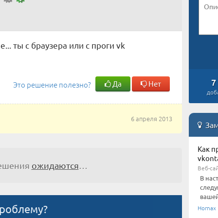
... ты с браузера или с проги vk
7
Да
Нет
Это решение полезно?
доб
6 апреля 2013
Зам
Как п
vkont
решения
ожидаются
…
Веб-сай
В нас
следу
вашей
проблему?
Hornax