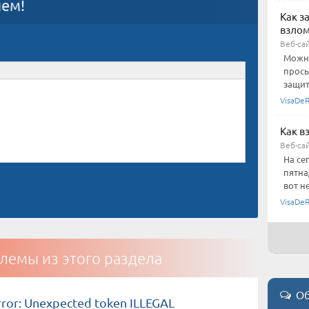
ием!
Как з
взло
Веб-сай
Можно
прось
защиты
VisaDe
Как в
Веб-сай
На се
пятна
вот н
VisaDe
лемы из этого раздела
Об
rror: Unexpected token ILLEGAL