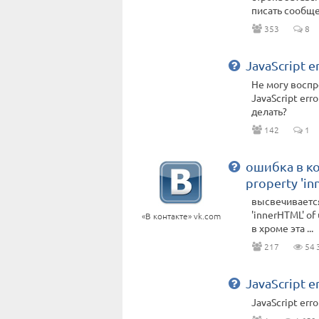
писать сообщен
353
8
JavaScript e
Не могу восп
JavaScript err
делать?
142
1
ошибка в кон
property 'in
высвечивается 
'innerHTML' of
«В контакте» vk.com
в хроме эта ...
217
54 
JavaScript er
JavaScript erro