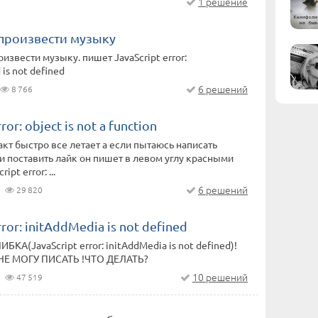
1 решение
спроизвести музыку
извести музыку. пишет JavaScript error:
 is not defined
6 решений
8 766
ror: object is not a function
акт быстро все летает а если пытаюсь написать
 поставить лайк он пишет в левом углу красными
ipt error: ...
6 решений
29 820
rror: initAddMedia is not defined
А(JavaScript error: initAddMedia is not defined)!
НЕ МОГУ ПИСАТЬ !ЧТО ДЕЛАТЬ?
10 решений
47 519