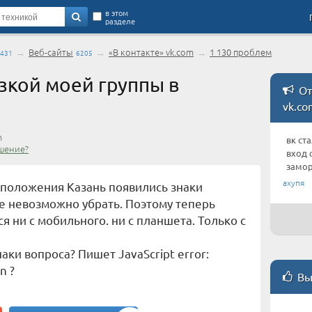
в этом
разделе
→
Веб-сайты
→
«В контакте» vk.com
→
1 130 проблем
431
6205
зкой моей группы в
От
vk.co
m
вк ст
шение?
вход 
замор
ахупя
сположения Казань появились знаки
е невозможно убрать. Поэтому теперь
ся ни с мобильного. ни с планшета. Только с
наки вопроса? Пишет JavaScript error:
n ?
Вы