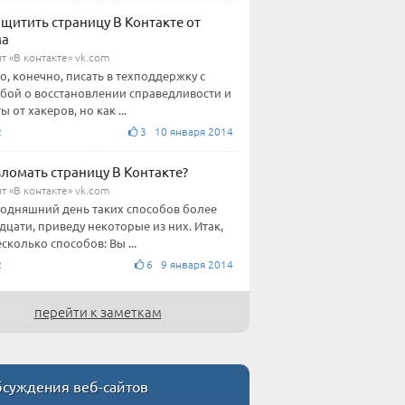
ащитить страницу В Контакте от
ма
т «В контакте» vk.com
, конечно, писать в техподдержку с
бой о восстановлении справедливости и
 от хакеров, но как ...
R
3 10 января 2014
зломать страницу В Контакте?
т «В контакте» vk.com
годняшний день таких способов более
дцати, приведу некоторые из них. Итак,
есколько способов: Вы ...
R
6 9 января 2014
перейти к заметкам
суждения веб-сайтов