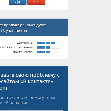
Да
Нет
т продукт рекомендуют
 73 участников
надежность
стота использования
цена/качество
авьте свою проблему с
-сайтом «В контакте»
com
наши эксперты помогут вам
и её решение