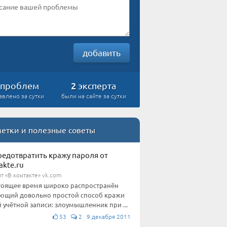
добавить
2
проблем
эксперта
авлено за сутки
были на сайте за сутки
етки и полезные советы
редотвратить кражу пароля от
akte.ru
т «В контакте» vk.com
тоящее время широко распространён
ющий довольно простой способ кражи
 учётной записи: злоумышленник при ...
53
2 9 декабря 2011