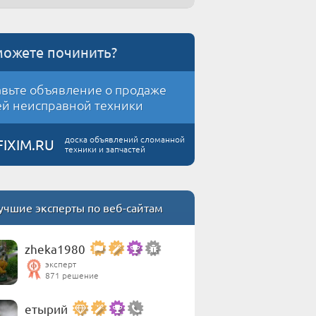
можете починить?
вьте объявление о продаже
й неисправной техники
доска объявлений сломанной
FIXIM.RU
техники и запчастей
учшие эксперты по веб-сайтам
zheka1980
эксперт
871 решение
етырий