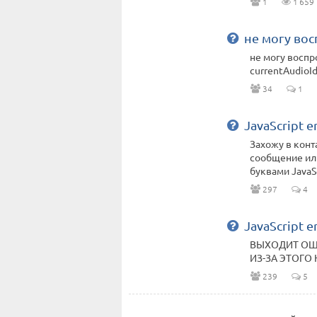
1
1 659
не могу во
не могу воспро
currentAudioId
34
1
JavaScript er
Захожу в конт
сообщение или
буквами JavaScr
297
4
JavaScript e
ВЫХОДИТ ОШИБК
ИЗ-ЗА ЭТОГО 
239
5