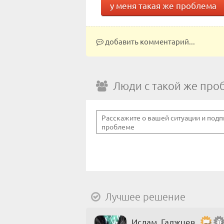
у меня такая же проблема
добавить комментарий...
Люди с такой же про
Лучшее решение
Ислам_Гаджuев