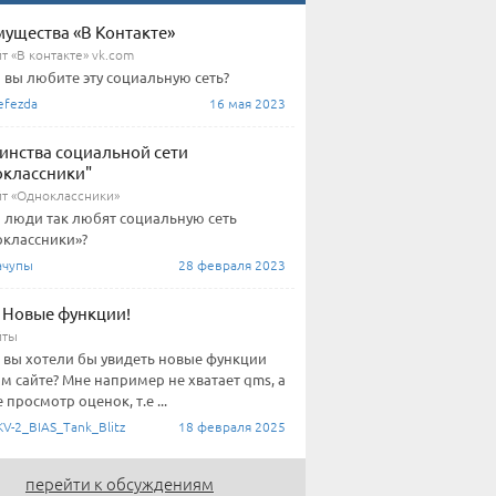
ущества «В Контакте»
т «В контакте» vk.com
о вы любите эту социальную сеть?
fezda
16 мая 2023
инства социальной сети
классники"
йт «Одноклассники»
о люди так любят социальную сеть
классники»?
чупы
28 февраля 2023
: Новые функции!
йты
 вы хотели бы увидеть новые функции
ом сайте? Мне например не хватает qms, а
 просмотр оценок, т.е ...
V-2_BIAS_Tank_Blitz
18 февраля 2025
перейти к обсуждениям