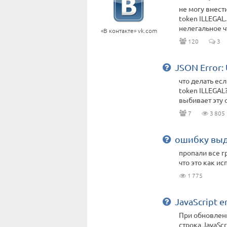
не могу внести
token ILLEGAL.
нелегальное чт
«В контакте» vk.com
120
3
JSON Error:
что делать ес
token ILLEGAL
выбивает эту о
7
3 805
ошибку выда
пропали все гр
что это как ис
1 775
JavaScript er
При обновлен
строка JavaScri