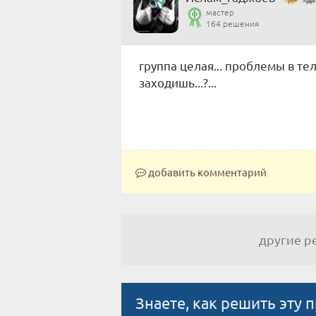
мастер
164 решения
группа целая... проблемы в теле
заходишь...?...
добавить комментарий
другие 
Знаете, как решить эту 