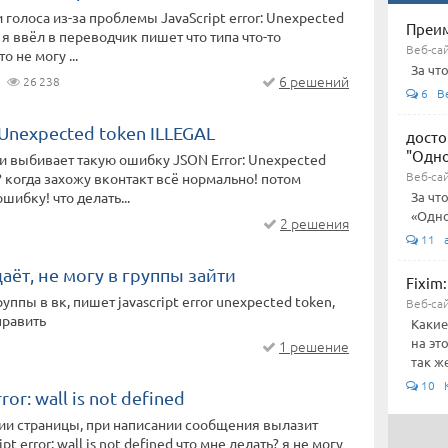
 голоса из-за проблемы JavaScript error: Unexpected
Преим
 я ввёл в переводчик пишет что типа что-то
Веб-сай
о не могу ...
За чт
6 решений
26 238
6 Be
 Unexpected token ILLEGAL
досто
"Одно
ли выбивает такую ошибку JSON Error: Unexpected
Веб-са
? когда захожу вконтакт всё нормально! потом
шибку! что делать...
За чт
«Одно
2 решения
11 а
ёт, не могу в группы зайти
Fixim
уппы в вк, пишет javascript error unexpected token,
Веб-са
править
Какие
на эт
1 решение
так же
10 K
ror: wall is not defined
ии страницы, при написании сообщения вылазит
pt error: wall is not defined что мне делать? я не могу