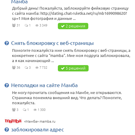
Мамба
Добрый день! Пожалуйста, заблокируйте фейковую страницу
с сайта мамба: http://dating.chat-ruletka.net/ru/mb1699098620?
sp=1 Моя фотография и данные ...
31
1
3 349
2 решения
Снять блокировку с веб-страницы
Помогите пожалуйста мне снять блокировку с веб-страницы, а
конкретнее с сайта "mamba". Мне моя подруга заблокировала,
а я как начинающий ...
36
3
7 732
5 решений
Неполадки на сайте Мамба
Не могу прочитать сообщения на Мамбе, не открываются.
Страничка поменяла внешний вид. Что делать? Помогите,
пожалуйста.
3
1
1 300
«Мамба» mamba.ru
заблокировали адрес