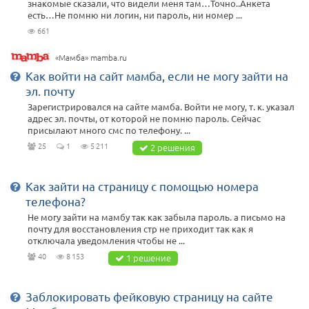
знакомые сказали, что видели меня там…Точно..Анкета
есть…Не помню ни логин, ни пароль, ни номер ...
661
«Мамба» mamba.ru
Как войти на сайт мамба, если не могу зайти на
эл. почту
Зарегистрировался на сайте мамба. Войти не могу, т. к. указал
адрес эл. почты, от которой не помню пароль. Сейчас
присылают много смс по телефону. ...
25
1
5 211
2 решения
Как зайти на страницу с помощью номера
телефона?
Не могу зайти на мамбу так как забыла пароль. а письмо на
почту для восстановления стр не приходит так как я
отключала уведомления чтобы не ...
40
8 153
1 решение
Заблокировать фейковую страницу на сайте