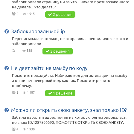
заблокировали страницу ни за что... ничего противозаконного
не делала... что делать?
4
1 915
2 решения
Заблокировали мой ip
Переписывалась только , не отправляла неприличные фото и
заблокировали
1
838
2 решения
Не дает зайти на мамбу по коду
Помогите пожалуйста. Набираю код для активации на мамбу
а он пишет неверный код. как так. Помогите решить
проблему.
2
1 187
1 решение
Можно ли открыть свою анкету, зная только ID?
Забыла пароль и адрес почты на которую регистрировалась,
но знаю ID:1287596690, ПОМОГИТЕ ОТКРЫТЬ СВОЮ АНКЕТУ.
4
1 930