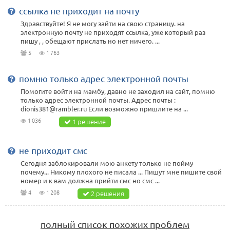
ссылка не приходит на почту
Здравствуйте! Я не могу зайти на свою страницу. на
электронную почту не приходят ссылка, уже который раз
пишу , , обещают прислать но нет ничего. ...
5
1 763
помню только адрес электронной почты
Помогите войти на мамбу, давно не заходил на сайт, помню
только адрес электронной почты. Адрес почты :
dionis381@rambler.ru Если возможно пришлите на ...
1 036
1 решение
не приходит смс
Сегодня заблокировали мою анкету только не пойму
почему... Никому плохого не писала ... Пишут мне пишите свой
номер и к вам должна прийти смс но смс ...
4
1 208
2 решения
полный список похожих проблем