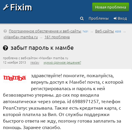
Fixim
Новая проблема
Проблемы
Вход
Программное обеспечение и веб-сайты
→
Веб-сайты
→
7431
6205
«Мамба» mamba.ru
→
161 проблема
забыт пароль к мамбе
проблема с веб-сайтом «Мамба» mamba.ru
12 ноября 2013
realav
нужно срочное решение?
здравствуйте! помогите, пожалуйста,
вернуть доступ к Мамбе! почта, с которой
регистрировалась и пароль к ней
безвозвратно утеряны. до сих пор входила
автоматически через опера. id 6988971257, телефон
РеалСтатус указывала. Также есть кредитная карта, с
которой платила за Вип. От службы поддержки
быстрого ответа не жду, поэтому готова заплатить за
помощь. Заранее спасибо.