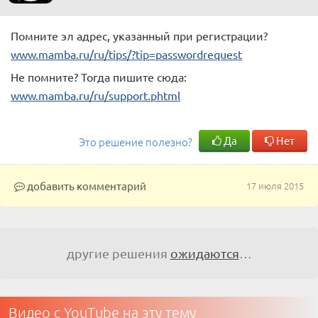
Помните эл адрес, указанный при регистрации?
www.mamba.ru/ru/tips/?tip=passwordrequest
Не помните? Тогда пишите сюда:
www.mamba.ru/ru/support.phtml
Да
Нет
Это решение полезно?
добавить комментарий
17 июля 2015
другие решения
ожидаются
…
Видео с YouTube на эту тему