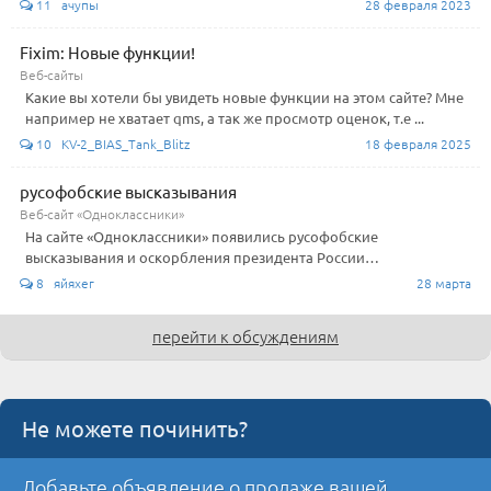
11 ачупы
28 февраля 2023
Fixim: Новые функции!
Веб-сайты
Какие вы хотели бы увидеть новые функции на этом сайте? Мне
например не хватает qms, а так же просмотр оценок, т.е ...
10 KV-2_BIAS_Tank_Blitz
18 февраля 2025
русофобские высказывания
Веб-сайт «Одноклассники»
На сайте «Одноклассники» появились русофобские
высказывания и оскорбления президента России…
8 яйяхег
28 марта
перейти к обсуждениям
Не можете починить?
Добавьте объявление о продаже вашей