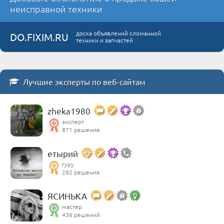
неисправной техники
доска объявлений сломанной
DO.FIXIM.RU
техники и запчастей
Лучшие эксперты по веб-сайтам
zheka1980
эксперт
871 решение
етырий
гуру
282 решения
ЯСИНЬКА
мастер
436 решений