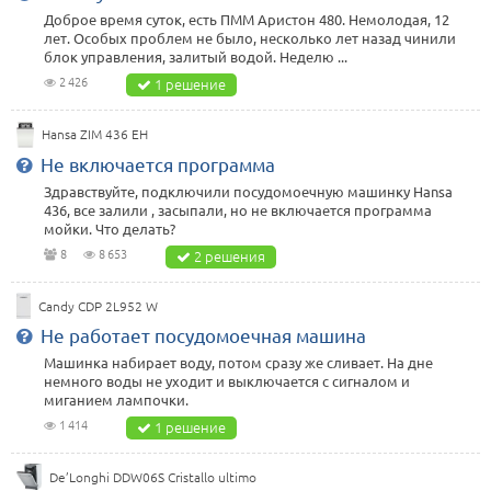
Доброе время суток, есть ПММ Аристон 480. Немолодая, 12
лет. Особых проблем не было, несколько лет назад чинили
блок управления, залитый водой. Неделю ...
2 426
1 решение
Hansa ZIM 436 EH
Не включается программа
Здравствуйте, подключили посудомоечную машинку Hansa
436, все залили , засыпали, но не включается программа
мойки. Что делать?
8
8 653
2 решения
Candy CDP 2L952 W
Не работает посудомоечная машина
Машинка набирает воду, потом сразу же сливает. На дне
немного воды не уходит и выключается с сигналом и
миганием лампочки.
1 414
1 решение
De’Longhi DDW06S Cristallo ultimo