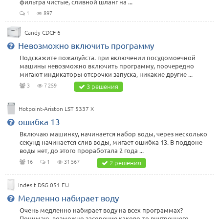
фильтра чистые, сливной шланг на ...
1
897
Candy CDCF 6
Невозможно включить программу
Подскажите пожалуйста. при включении посудомоечной
машины невозможно включить программу, поочередно
мигают индикаторы отсрочки запуска, никакие другие ...
3
7 259
3 решения
Hotpoint-Ariston LST 5337 X
ошибка 13
Включаю машинку, начинается набор воды, через несколько
секунд начинается слив воды, мигает ошибка 13. В поддоне
воды нет, до этого проработала 2 года ...
16
1
31 567
2 решения
Indesit DSG 051 EU
Медленно набирает воду
Очень медленно набирает воду на всех программах?
Понимаю, возможно засорение каково-то внутреннего