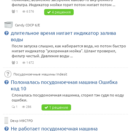
фильтра. Индикатор мойки горит потом мигает потом ...
1
6 576
4 решения
Candy CDCP 6/E
длительное время мигает индикатор залива
воды
После запуска слышно, как набирается вода, но потом быстро
мигает индикатор "ускоренная мойка". Шланг проверил,
фильтр чистый. Давление воды ...
3
1 672
Посудомоечные машины Indesit
Поломалась посудомоечная машина Ошибка
код 10
Сломалась посудомоечная машинка, сгорел тэн судя по коду
ошибки.
1
286
1 решение
Dexp M9C7PD
Не работает посудомоечная машина