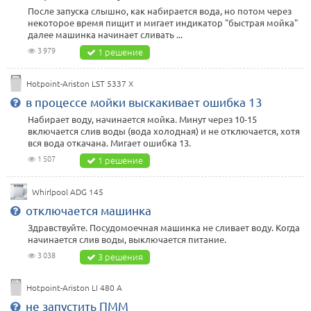
После запуска слышно, как набирается вода, но потом через
некоторое время пищит и мигает индикатор "быстрая мойка"
далее машинка начинает сливать ...
3 979
1 решение
Hotpoint-Ariston LST 5337 X
в процессе мойки выскакивает ошибка 13
Набирает воду, начинается мойка. Минут через 10-15
включается слив воды (вода холодная) и не отключается, хотя
вся вода откачана. Мигает ошибка 13.
1 507
1 решение
Whirlpool ADG 145
отключается машинка
Здравствуйте. Посудомоечная машинка не сливает воду. Когда
начинается слив воды, выключается питание.
3 038
3 решения
Hotpoint-Ariston LI 480 A
не запустить ПММ