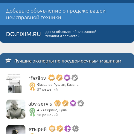
Добавьте объявление о продаже вашей
неисправной техники
доска объявлений сломанной
DO.FIXIM.RU
техники и запчастей
Лучшие эксперты по посудомоечным машинам
rfazilov
Фазылов Руслан, Казань
57 решений
abv-servis
АБВ-Сервис, Тула
18 решений
етырий