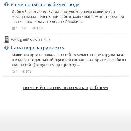
из машины снизу бежит вода
Добрый всем день , купили посудомоечную машину три
месяца назад, теперь при работе машинки бежит с передней
части снизу вода , что делать ? Может ...
1
1
1 168
Weissgauff BDW 4140 D
Сама перезагружается
Машинка просто начала в какой то момент перезагружаться…
и издавать одиночный звуковой сигнал… алгоритм ее работы
стал такой 1) запускаем программу ...
1
916
полный список похожих проблем