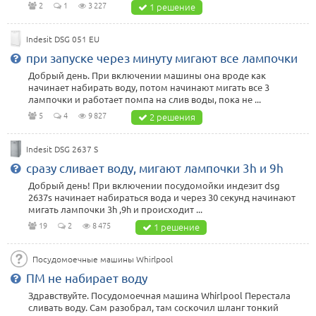
2
1
3 227
1 решение
Indesit DSG 051 EU
при запуске через минуту мигают все лампочки
Добрый день. При включении машины она вроде как
начинает набирать воду, потом начинают мигать все 3
лампочки и работает помпа на слив воды, пока не ...
5
4
9 827
2 решения
Indesit DSG 2637 S
сразу сливает воду, мигают лампочки 3h и 9h
Добрый день! При включении посудомойки индезит dsg
2637s начинает набираться вода и через 30 секунд начинают
мигать лампочки 3h ,9h и происходит ...
19
2
8 475
1 решение
Посудомоечные машины Whirlpool
ПМ не набирает воду
Здравствуйте. Посудомоечная машина Whirlpool Перестала
сливать воду. Сам разобрал, там соскочил шланг тонкий