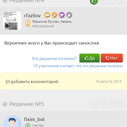
Решение №4
rfazilov
Фазылов Руслан, Казань
646 решений
Вероятнее всего у Вас происходит самослив
Да
Нет
Это решение полезно?
10 участников считают, что это решение полезно
добавить комментарий
19 августа 2015
Решение №5
fixim_bot
мастер