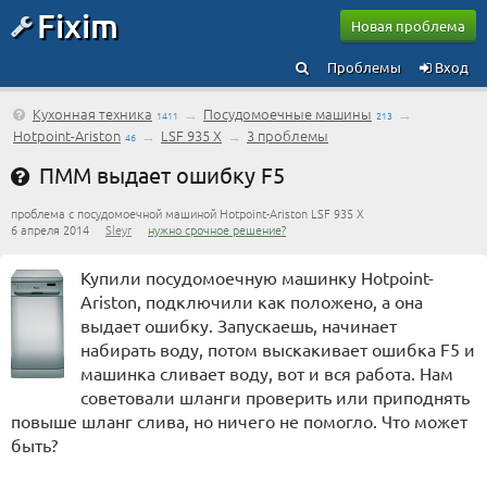
Fixim
Новая проблема
Проблемы
Вход
Кухонная техника
→
Посудомоечные машины
→
1411
213
Hotpoint-Ariston
→
LSF 935 X
→
3 проблемы
46
ПММ выдает ошибку F5
проблема с посудомоечной машиной Hotpoint-Ariston LSF 935 X
6 апреля 2014
Sleyr
нужно срочное решение?
Купили посудомоечную машинку Hotpoint-
Ariston, подключили как положено, а она
выдает ошибку. Запускаешь, начинает
набирать воду, потом выскакивает ошибка F5 и
машинка сливает воду, вот и вся работа. Нам
советовали шланги проверить или приподнять
повыше шланг слива, но ничего не помогло. Что может
быть?