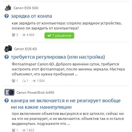
Canon EOS 50D
зарядка от компа
как зарядить от компьютера: сгорело зарядное устройство,
можно ли зарядить от компьютера?
3
4 404
1 решение
Canon EOS 6D
требуется регулировка (или настройка)
Фотоаппарат Canon 6D. Доброго времени суток, требуется
настроить этот фотоаппарат, после замены зеркала. Мастера
объясняют, что нужна приборная ...
1
1
1 004
Canon PowerShot A490
камера не включается и не реагирует вообще
ни на какие манипуляции
при включении объектив высунулся и все затихло. сейчас ни
на что не реагирует, и не включается. объектив так и остался
выдвинутым. подскажите что ...
1
1 833