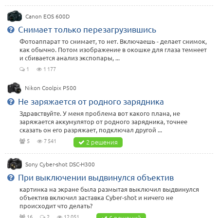
Canon EOS 600D
Снимает только перезагрузившись
Фотоаппарат то снимает, то нет. Включаешь - делает снимок,
как обычно. Потом изображение в окошке для глаза темнеет
и сбивается анализ экспопары, ...
1
1 177
Nikon Coolpix P500
Не заряжается от родного зарядника
Здравствуйте. У меня проблема вот какого плана, не
заряжается аккумулятор от родного зарядника, точнее
сказать он его разряжает, подключал другой ...
5
7 541
2 решения
Sony Cyber-shot DSC-H300
При выключении выдвинулся объектив
картинка на экране была размытая выключил выдвинулся
объектив включил заставка Cyber-shot и ничего не
происходит что делать?
16
2
12 051
6 решений