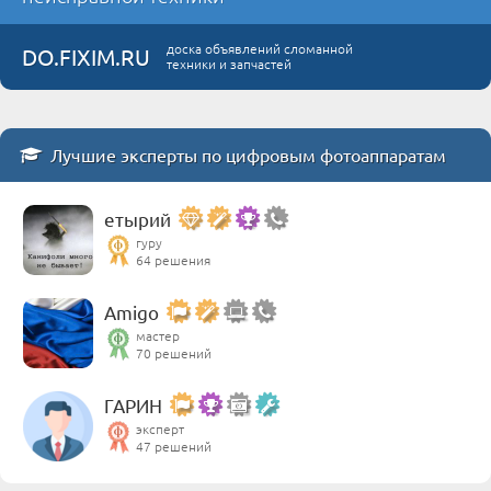
доска объявлений сломанной
DO.FIXIM.RU
техники и запчастей
Лучшие эксперты по цифровым фотоаппаратам
етырий
гуру
64 решения
Amigo
мастер
70 решений
ГАРИН
эксперт
47 решений