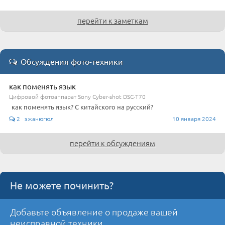
перейти к заметкам
Обсуждения фото-техники
как поменять язык
Цифровой фотоаппарат Sony Cyber-shot DSC-T70
как поменять язык? С китайского на русский?
2 эжанюгюл
10 января 2024
перейти к обсуждениям
Не можете починить?
Добавьте объявление о продаже вашей
неисправной техники