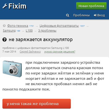
Fixim
Новая проблема
Проблемы
Вход
Фото-техника
→
Цифровые фотоаппараты
→
1751
1537
Samsung
→
L100
→
3 проблемы
189
не заряжается аккумулятор
проблема с цифровым фотоаппаратом Samsung L100
7 мая 2014
Сергей Зайченко
нужно срочное решение?
при подключении зарядного устройства
должна загореться сначала красная потом
по мере зарядки жёлтая и зелёная у меня
моргает жёлтая и не заряжается акб и фот
не включается пробовал менял акб не
помогло подскажите пож.
у меня такая же проблема