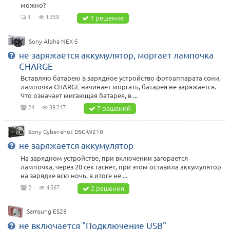
можно?
1
1 359
1 решение
Sony Alpha NEX-5
не заряжается аккумулятор, моргает лампочка
CHARGE
Вставляю батарею в зарядное устройство фотоаппарата сони,
лампочка CHARGE начинает моргать, батарея не заряжается.
Что означает мигающая батарея, в ...
24
39 217
7 решений
Sony Cyber-shot DSC-W210
не заряжается аккумулятор
На зарядном устройстве, при включении загорается
лампочка, через 20 сек гаснет, при этом оставила аккумулятор
на зарядке всю ночь, в итоге не ...
2
4 567
2 решения
Samsung ES28
не включается "Подключение USB"