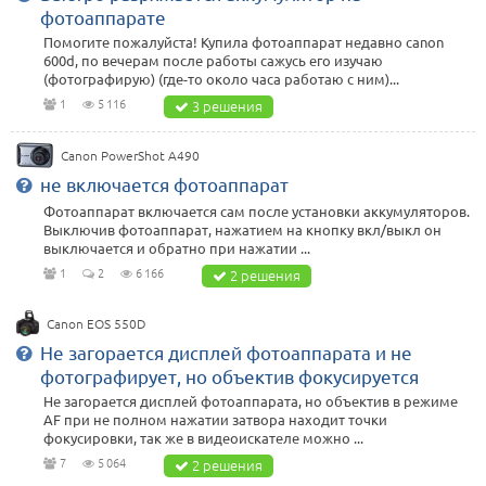
фотоаппарате
Помогите пожалуйста! Купила фотоаппарат недавно canon
600d, по вечерам после работы сажусь его изучаю
(фотографирую) (где-то около часа работаю с ним)...
1
5 116
3 решения
Canon PowerShot A490
не включается фотоаппарат
Фотоаппарат включается сам после установки аккумуляторов.
Выключив фотоаппарат, нажатием на кнопку вкл/выкл он
выключается и обратно при нажатии ...
1
2
6 166
2 решения
Canon EOS 550D
Не загорается дисплей фотоаппарата и не
фотографирует, но объектив фокусируется
Не загорается дисплей фотоаппарата, но объектив в режиме
AF при не полном нажатии затвора находит точки
фокусировки, так же в видеоискателе можно ...
7
5 064
2 решения