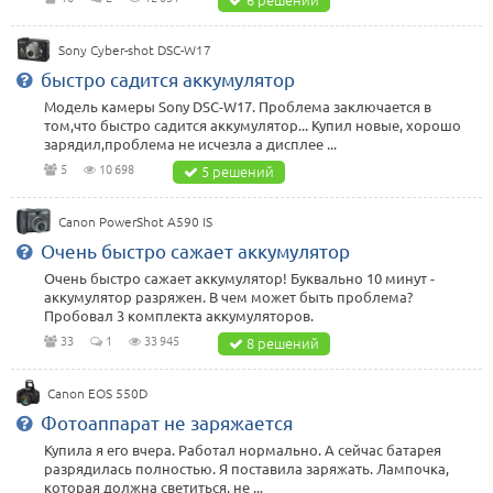
Sony Cyber-shot DSC-W17
быстро садится аккумулятор
Модель камеры Sony DSC-W17. Проблема заключается в
том,что быстро садится аккумулятор... Купил новые, хорошо
зарядил,проблема не исчезла а дисплее ...
5
10 698
5 решений
Canon PowerShot A590 IS
Очень быстро сажает аккумулятор
Очень быстро сажает аккумулятор! Буквально 10 минут -
аккумулятор разряжен. В чем может быть проблема?
Пробовал 3 комплекта аккумуляторов.
33
1
33 945
8 решений
Canon EOS 550D
Фотоаппарат не заряжается
Купила я его вчера. Работал нормально. А сейчас батарея
разрядилась полностью. Я поставила заряжать. Лампочка,
которая должна светиться, не ...