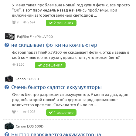
У меня такая проблема,на новый год купил фотик, все просто
"ОК", а вот пару недель назад начались проблемы. При
включении загорается зеленый светодиод ...
9
5 624
2 решения
Fujifilm FinePix JV200
не скидывает фотки на компьютер
фотоаппарат finePixJV200 не скидывает фотки, открываешь в
мой компьютер не грузит, дрова стоят , что может быть?
2 250
2 решения
Canon EOS 5D
Очень быстро садятся аккумуляторы
Очень быстро разряжается аккумулятор. У меня их два, один
родной, второй новый и оба держат заряд одинаковое
количество времени. Сначала это было по ...
4
4 008
1 решение
Canon EOS 600D
Быстро разряжается аккумулятор на