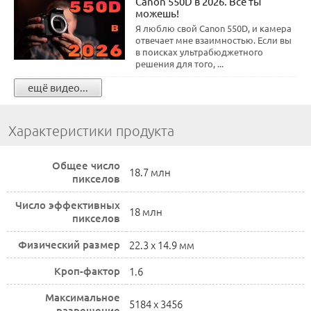
Canon 550D в 2026. Всё ты
можешь!
Я люблю свой Canon 550D, и камера
отвечает мне взаимностью. Если вы
в поисках ультрабюджетного
решения для того, ...
ещё видео...
Характеристики продукта
Общее число
18.7 млн
пикселов
Число эффективных
18 млн
пикселов
Физический размер
22.3 х 14.9 мм
Кроп-фактор
1.6
Максимальное
5184 x 3456
разрешение