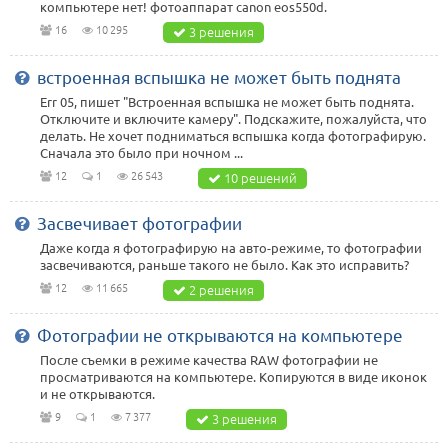
компьютере нет! фотоаппарат canon eos550d.
16
10 295
3 решения
встроенная вспышка не может быть поднята
Err 05, пишет "Встроенная вспышка не может быть поднята.
Отключите и включите камеру". Подскажите, пожалуйста, что
делать. Не хочет подниматься вспышка когда фотографирую.
Сначала это было при ночном ...
12
1
26 543
10 решений
Засвечивает фотографии
Даже когда я фотографирую на авто-режиме, то фотографии
засвечиваются, раньше такого не было. Как это исправить?
12
11 665
2 решения
Фотографии не открываются на компьютере
После съемки в режиме качества RAW фотографии не
просматриваются на компьютере. Копируются в виде иконок
и не открываются.
9
1
7 377
3 решения