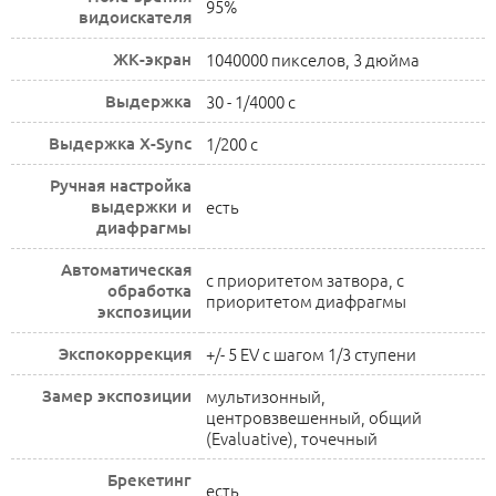
95%
видоискателя
ЖК-экран
1040000 пикселов, 3 дюйма
Выдержка
30 - 1/4000 с
Выдержка X-Sync
1/200 c
Ручная настройка
выдержки и
есть
диафрагмы
Автоматическая
с приоритетом затвора, с
обработка
приоритетом диафрагмы
экспозиции
Экспокоррекция
+/- 5 EV с шагом 1/3 ступени
Замер экспозиции
мультизонный,
центровзвешенный, общий
(Evaluative), точечный
Брекетинг
есть