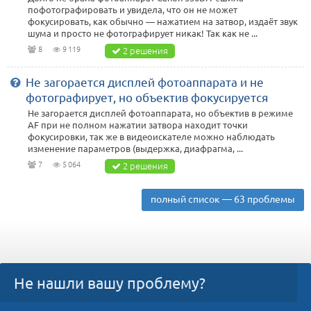
пофотографировать и увидела, что он не может
фокусировать, как обычно — нажатием на затвор, издаёт звук
шума и просто не фотографирует никак! Так как не ...
8
9 119
2 решения
Не загорается дисплей фотоаппарата и не
фотографирует, но объектив фокусируется
Не загорается дисплей фотоаппарата, но объектив в режиме
AF при не полном нажатии затвора находит точки
фокусировки, так же в видеоискателе можно наблюдать
изменение параметров (выдержка, диафрагма, ...
7
5 064
2 решения
полный список — 63 проблемы
Не нашли вашу проблему?