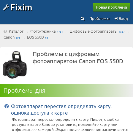
Fixim
Новая проблема
Проблемы
Вход
Каталог
→
Фото-техника
→
Цифровые фотоаппараты
→
1751
1537
Canon
→
EOS 550D
596
63
Проблемы с цифровым
фотоаппаратом Canon EOS 550D
Проблемы дня
Фотоаппарат перестал определять карту.
ошибка доступа к карте
Фотоаппарат перестал определять карту. Пишет, ошибка
доступа к карте Заново установите, поменяйте карту или
отформат. ее камерой . Экран после включения засвечивается