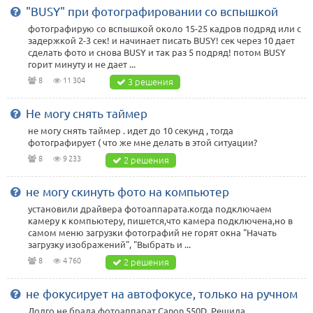
"BUSY" при фотографировании со вспышкой
фотографирую со вспышкой около 15-25 кадров подряд или с
задержкой 2-3 сек! и начинает писать BUSY! сек через 10 дает
сделать фото и снова BUSY и так раз 5 подряд! потом BUSY
горит минуту и не дает ...
8
11 304
3 решения
Не могу снять таймер
не могу снять таймер . идет до 10 секунд , тогда
фотографирует ( что же мне делать в этой ситуации?
8
9 233
2 решения
не могу скинуть фото на компьютер
установили драйвера фотоаппарата.когда подключаем
камеру к компьютеру, пишется,что камера подключена,но в
самом меню загрузки фотографий не горят окна "Начать
загрузку изображений", "Выбрать и ...
8
4 760
2 решения
не фокусирует на автофокусе, только на ручном
Долго не брала фотоаппарат Canon 550D. Решила