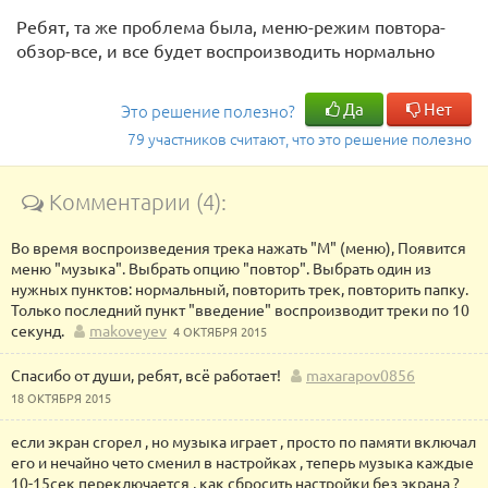
Ребят, та же проблема была, меню-режим повтора-
обзор-все, и все будет воспроизводить нормально
Да
Нет
Это решение полезно?
79 участников считают, что это решение полезно
Комментарии (4):
Во время воспроизведения трека нажать "М" (меню), Появится
меню "музыка". Выбрать опцию "повтор". Выбрать один из
нужных пунктов: нормальный, повторить трек, повторить папку.
Только последний пункт "введение" воспроизводит треки по 10
секунд.
makoveyev
4 ОКТЯБРЯ 2015
Спасибо от души, ребят, всё работает!
maxarapov0856
18 ОКТЯБРЯ 2015
если экран сгорел , но музыка играет , просто по памяти включал
его и нечайно чето сменил в настройках , теперь музыка каждые
10-15сек переключается , как сбросить настройки без экрана ?