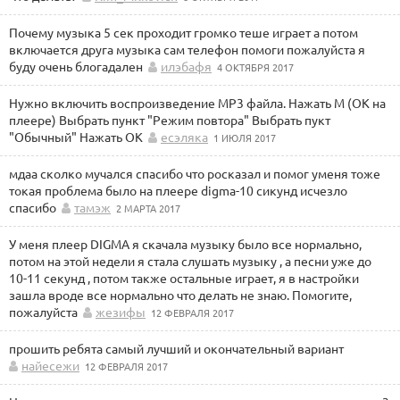
Почему музыка 5 сек проходит громко теше играет а потом
включается друга музыка сам телефон помоги пожалуйста я
буду очень блогадален
илэбафя
4 ОКТЯБРЯ 2017
Нужно включить воспроизведение MP3 файла. Нажать М (ОК на
плеере) Выбрать пункт "Режим повтора" Выбрать пукт
"Обычный" Нажать ОК
есэляка
1 ИЮЛЯ 2017
мдаа сколко мучался спасибо что росказал и помог уменя тоже
токая проблема было на плеере digma-10 сикунд исчезло
спасибо
тамэж
2 МАРТА 2017
У меня плеер DIGMA я скачала музыку было все нормально,
потом на этой недели я стала слушать музыку , а песни уже до
10-11 секунд , потом также остальные играет, я в настройки
зашла вроде все нормально что делать не знаю. Помогите,
пожалуйста
жезифы
12 ФЕВРАЛЯ 2017
прошить ребята самый лучший и окончательный вариант
найесежи
12 ФЕВРАЛЯ 2017