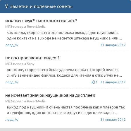
Заметки и полезные советы
искажен звук?! насколько сильно.?
MP3-плееры RoverMedia
как всегда, скорее всего это поломка выхода для наушников.
один контакт на выходе не касается штекера наушников или ...
лорд_W
31 января 2012
не воспроизводит видео.?!
MP3-плееры Sony
опять же, скорее всего была удалена папка с которой велось
считывание видео файлов. кодеки для чтения в открытую не ...
лорд_W
1 31 января 2012
не исчезает значок наушников на дисплее?!
MP3-плееры RoverMedia
выход под наушники?! очень частая проблема как у плееров так
и телефонов, один контакт не замкнут и на дисплее виден ...
лорд_W
31 января 2012