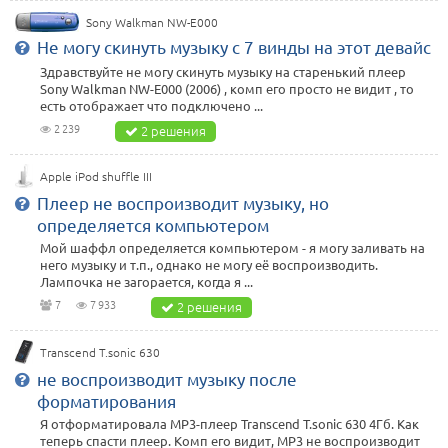
Sony Walkman NW-E000
Не могу скинуть музыку с 7 винды на этот девайс
Здравствуйте не могу скинуть музыку на старенький плеер
Sony Walkman NW-E000 (2006) , комп его просто не видит , то
есть отображает что подключено ...
2 239
2 решения
Apple iPod shuffle III
Плеер не воспроизводит музыку, но
определяется компьютером
Мой шаффл определяется компьютером - я могу заливать на
него музыку и т.п., однако не могу её воспроизводить.
Лампочка не загорается, когда я ...
7
7 933
2 решения
Transcend T.sonic 630
не воспроизводит музыку после
форматирования
Я отформатировала MP3-плеер Transcend T.sonic 630 4Гб. Как
теперь спасти плеер. Комп его видит, МР3 не воспроизводит