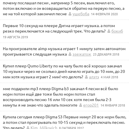
почему послашал песни , например 5 песен, выключил его,
потом включаю и он возвращаеться обратно на первую песню, а
не на той которой закончил песне
ушебоба
14 ФЕВРАЛЯ 2020
Первые 10 секунд на плеере Дигма играет музыка. а потом
резко переключается на следующий трек. Что делать?
бокиб
19 АВГУСТА 2019
На проигрователе aimp музыка играет 1 минуту затем автоматом
проигрывается следущая музыка
эзежатож
23 ДЕКАБРЯ 2018
Купил плеер Qumo Liberty по на чалу было всё хорошо закачал
10 музыки через не сколько дней начело играть до 10 мин, до 20
мин хотя музыка играет 2 мин! что делоть?
алэтэ
4 МАЯ 2018
мне подарили mp3 плеер Digma b3 закачал 4 песни всё было
норм потом ещё две тоже было норм потом стал
воспроизводить песню 16 или 10 сек хотя песня была 2-3
минуты я не знаю что зделать помогите
егор201
14 ЯНВАРЯ 2018
Купила сегодня плеер Digma S3 Первые минут 20 все норм было,
а потом стал проигрывать по 10-15 секунд и переключать песню.
Что делать?
Kim_Milkovich
8 ОКТЯБРЯ 2017