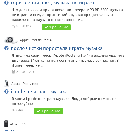
горит синий цвет, музыка не играет
Что делать, если при включении плеера MP3 RF-2300 музыка
не играет и всегда горит синий индикатор (цвет), а если
нажимаю на паузу то он все равно не ...
5
848
1 решение
Apple iPod shuffle 4
после чистки перестала играть музыка
Я числила свой плеер (Apple iPod shuffle 4) и видимо удалила
драйвера. Музыка на нём есть и она играла, а сейчас нет. В
iTunes плеер не ...
2
1 793
Apple iPod video
i-pode не играет музыка
В моем i-pode не играет музыка. Люди добрые помогите
пожалуйста
2 498
1 решение
iRiver E40