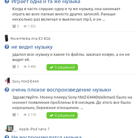
Играет одна и та же музыка
Когда я часто слушаю одну и ту же музыку, она начинает
играть во всех папках вместо других записей. Раньше
несколько раз включал и выключал mp3, и он ...
3
1 352
RoverMedia Aria E3 8Gb
не видит музыку
удалил всю музыку и какие то файлы. закачал новую, а он не
видит её.
3
5 494
5 решений
Sony NWZ-E444
очень плохое воспроизведение музыки
Здравствуйте. Моему плееру Sony NWZ-E444(Walkman) было на
момент появления проблемы 6-8 месяцев. До этого все было
нормально, бережное отношение. ...
1
2 110
4 решения
Apple iPod nano 7
Не воспроизводится музыка