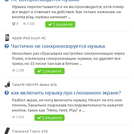
Музыка перелистывается и не воспроизводится, хотя плеер
все видит и отвечает на действия. Как только нажимаю на
кнопку play, музыка начинает ...
8
4 350
2 решения
Apple iPod touch 4G
Частично не синхронизируется музыка
Несколько раз сбрасывала настройки синхронизации через
iTunes, отключала синхронизацию музыки, он удаляет все
треки, но 33 песни там как в бетоне ...
2 299
2 решения
TakeMS MEM-P3 deseo 4Gb
как включить музыку при сломанном экране?
Разбил экран, не могу включить музыку. Может ли кто мне
помочь, банально подсказав последовательность нажатия
кнопок, таких как "Menu, Next, Play" и ...
2 956
2 решения
Transcend T.sonic 630