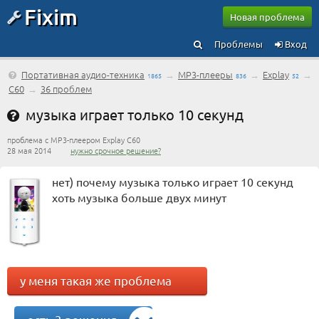
Fixim
Новая проблема
Проблемы
Вход
Портативная аудио-техника
→
MP3-плееры
→
Explay
→
1865
836
52
C60
→
36 проблем
музыка играет только 10 секунд
проблема с MP3-плеером Explay C60
28 мая 2014
нужно срочное решение?
нет) почему музыка только играет 10 секунд
хоть музыка больше двух минут
у меня такая же проблема