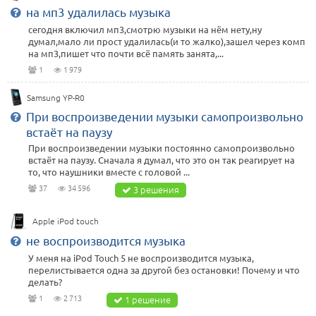
на мп3 удалилась музыка
сегодня включил мп3,смотрю музыки на нём нету,ну
думал,мало ли прост удалилась(и то жалко),зашел через комп
на мп3,пишет что почти всё память занята,...
1
1 979
Samsung YP-R0
При воспроизведении музыки самопроизвольно
встаёт на паузу
При воспроизведении музыки постоянно самопроизвольно
встаёт на паузу. Сначала я думал, что это он так реагирует на
то, что наушники вместе с головой ...
37
34 596
3 решения
Apple iPod touch
не воспроизводится музыка
У меня на iPod Touch 5 не воспроизводится музыка,
перелистывается одна за другой без остановки! Почему и что
делать?
1
2 713
1 решение