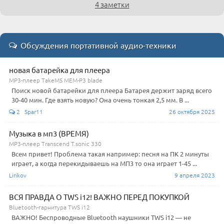
4 заметки
Обсуждения портативной аудио-техники
новая батарейка для плеера
MP3-плеер TakeMS MEM-P3 blade
Поиск новой батарейки для плеера Батарея держит заряд всего
30-40 мин. Где взять новую? Она очень тонкая 2,5 мм. В ...
2 Spar11
26 октября 2025
Музыка в мп3 (ВРЕМЯ)
MP3-плеер Transcend T.sonic 330
Всем привет! Проблема такая например: песня на ПК 2 минуты
играет, а когда перекидываешь на МП3 то она играет 1-45 ...
Lirikov
9 апреля 2023
ВСЯ ПРАВДА О TWS i12! ВАЖНО ПЕРЕД ПОКУПКОЙ
Bluetooth-гарнитура TWS i12
ВАЖНО! Беспроводные Bluetooth наушники TWS i12 — не