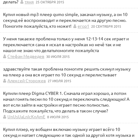
делать?
тяня
25 ОКТЯБРЯ 2015
Купил новый mp3 плеер qumo simple, закачал музыку, а он 10
секунд её воспроизводит и переключается на другую песню.
Помогите пожалуйста, кто может!
егор1
20 СЕНТЯБРЯ 2015
У меня такаеже проблема только у меня 12-13-14 сек играет и
переключается сама я искал в настройках но нечё так и не
нашол не знаю что делатьпомогите пожалуйста
Стефан Медведев
30 ИЮЛЯ 2015
здравствуйте такая проблема помогите решить скинул музыку
на плеер а она вся играет по 10 секунд и перелистывает
Алексей Сторожев
27 ИЮЛЯ 2015
Купили плеер Digma CYBER 1. Сначала играл хорошо, а потом
начал гонять песни по 10 секунд и переключать следующую! А
вот если зайти в настройки играет песню полностью.
Подскажите пожалуйста, что делать в таком случае?
UnUsUaLnIcKnAmE
8 ИЮЛЯ 2015
Купил плэер, ну вобщем включаю музыку играет всёго 10
секунд и матает следующию и так одной за другой хотя музыка и