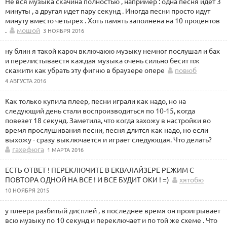
Не вся музыка скачина полностью , например : одна песня идет 3
минуты , а другая идет пару секунд . Иногда песни просто идут
минуту вместо четырех . Хоть память заполнена на 10 процентов
.
мошой
3 НОЯБРЯ 2016
ну блин я такой кароч включаюю музыку немног послушал и бах
и перелистываестя каждая музыка очень сильно бесит пж
скажити как убрать эту фигню в браузере опере
повюб
4 АВГУСТА 2016
Как только купила плеер, песни играли как надо, но на
следующий день стали воспроизводиться по 10-15, когда
повезет 18 секунд. Заметила, что когда захожу в настройки во
время прослушивания песни, песня длится как надо, но если
выхожу - сразу выключается и играет следующая. Что делать?
гахефюга
1 МАРТА 2016
ЕСТЬ ОТВЕТ ! ПЕРЕКЛЮЧИТЕ В ЕКВАЛАЙЗЕРЕ РЕЖИМ С
ПОВТОРА ОДНОЙ НА ВСЕ ! И ВСЕ БУДИТ ОКИ ! =)
хятобю
10 НОЯБРЯ 2015
у плеера разбитый дисплей , в последнее время он проигрывает
всю музыку по 10 секунд и переключает и по той же схеме . Что