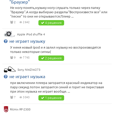
"Браузер"
Не могу понять,музыку могу слушать только через папку
"Браузер".А когда выбираю разделы"Воспроизвести все" или
"песни" то они не открываются.Плеер ...
2
2 642
4 решения
Apple iPod shuffle 4
не играет музыку
У меня новый ipod и я залил музыку но воспроизводятся
только некоторые сигны(
9
7 745
2 решения
Sony NWZ-W273
не играет музыка
при включении плеера загорается красный индикатор на
пару секунд потом загорается синий и горит не переставая
при этом музыка не играет вообще. ...
7
3 043
1 решение
Ritmix RF-2300