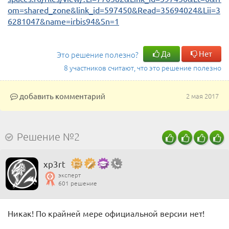
om=shared_zone&link_id=597450&Read=35694024&Lii=3
6281047&name=irbis94&Sn=1
Да
Нет
Это решение полезно?
8 участников считают, что это решение полезно
добавить комментарий
2 мая 2017
Решение №2
xp3rt
эксперт
601 решение
Никак! По крайней мере официальной версии нет!