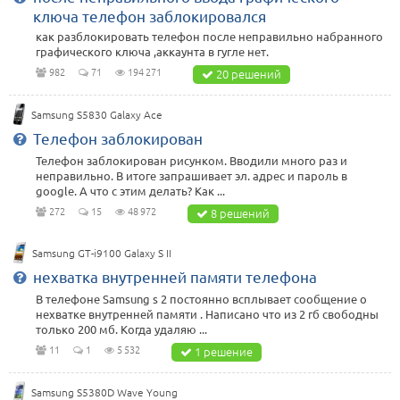
ключа телефон заблокировался
как разблокировать телефон после неправильно набранного
графического ключа ,аккаунта в гугле нет.
982
71
194 271
20 решений
Samsung S5830 Galaxy Ace
Телефон заблокирован
Телефон заблокирован рисунком. Вводили много раз и
неправильно. В итоге запрашивает эл. адрес и пароль в
google. А что с этим делать? Как ...
272
15
48 972
8 решений
Samsung GT-i9100 Galaxy S II
нехватка внутренней памяти телефона
В телефоне Samsung s 2 постоянно всплывает сообщение о
нехватке внутренней памяти . Написано что из 2 гб свободны
только 200 мб. Когда удаляю ...
11
1
5 532
1 решение
Samsung S5380D Wave Young