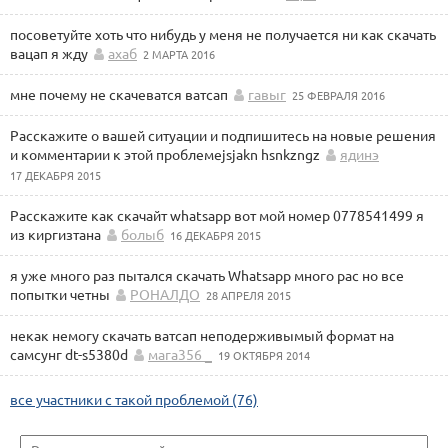
посоветуйте хоть что нибудь у меня не получается ни как скачать
вацап я жду
ахаб
2 МАРТА 2016
мне почему не скачеватся ватсап
гавыг
25 ФЕВРАЛЯ 2016
Расскажите о вашей ситуации и подпишитесь на новые решения
и комментарии к этой проблемеjsjakn hsnkzngz
ядинэ
17 ДЕКАБРЯ 2015
Расскажите как скачайт whatsapp вот мой номер 0778541499 я
из киргизтана
болыб
16 ДЕКАБРЯ 2015
я уже много раз пытался скачать Whatsapp много рас но все
попытки четны
РОНАЛДО
28 АПРЕЛЯ 2015
некак немогу скачать ватсап неподерживымый формат на
самсунг dt-s5380d
мага356 _
19 ОКТЯБРЯ 2014
все участники с такой проблемой (76)