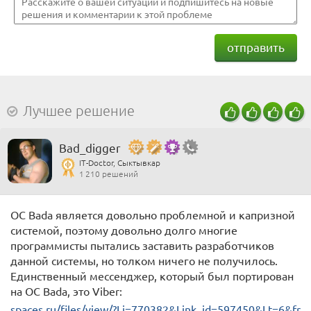
отправить
Лучшее решение
Bad_digger
IT-Doctor, Сыктывкар
1 210 решений
ОС Bada является довольно проблемной и капризной
системой, поэтому довольно долго многие
программисты пытались заставить разработчиков
данной системы, но толком ничего не получилось.
Единственный мессенджер, который был портирован
на ОС Bada, это Viber:
spaces.ru/files/view/?Li=770382&Link_id=597450&Lt=6&fr