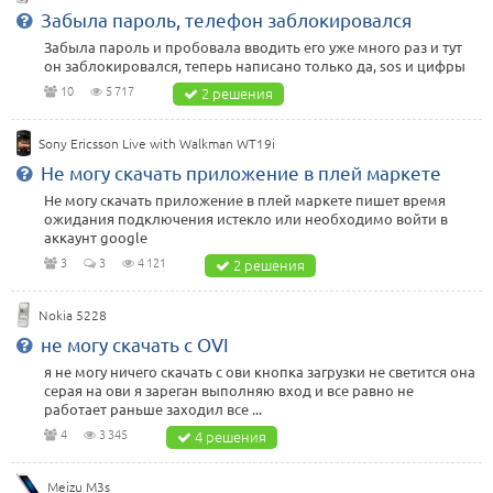
Забыла пароль, телефон заблокировался
Забыла пароль и пробовала вводить его уже много раз и тут
он заблокировался, теперь написано только да, sos и цифры
10
5 717
2 решения
Sony Ericsson Live with Walkman WT19i
Не могу скачать приложение в плей маркете
Не могу скачать приложение в плей маркете пишет время
ожидания подключения истекло или необходимо войти в
аккаунт google
3
3
4 121
2 решения
Nokia 5228
не могу скачать с OVI
я не могу ничего скачать с ови кнопка загрузки не светится она
серая на ови я зареган выполняю вход и все равно не
работает раньше заходил все ...
4
3 345
4 решения
Meizu M3s