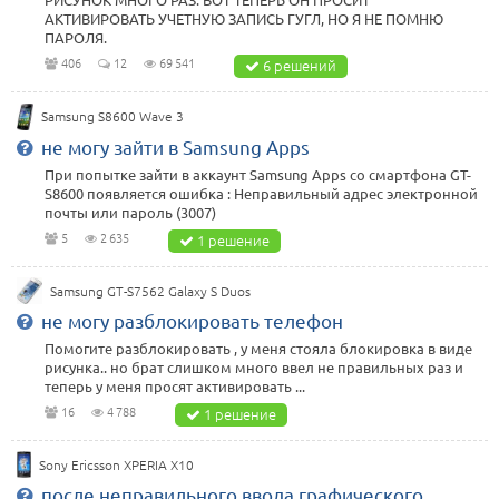
АКТИВИРОВАТЬ УЧЕТНУЮ ЗАПИСЬ ГУГЛ, НО Я НЕ ПОМНЮ
ПАРОЛЯ.
406
12
69 541
6 решений
Samsung S8600 Wave 3
не могу зайти в Samsung Apps
При попытке зайти в аккаунт Samsung Apps со смартфона GT-
S8600 появляется ошибка : Неправильный адрес электронной
почты или пароль (3007)
5
2 635
1 решение
Samsung GT-S7562 Galaxy S Duos
не могу разблокировать телефон
Помогите разблокировать , у меня стояла блокировка в виде
рисунка.. но брат слишком много ввел не правильных раз и
теперь у меня просят активировать ...
16
4 788
1 решение
Sony Ericsson XPERIA X10
после неправильного ввода графического