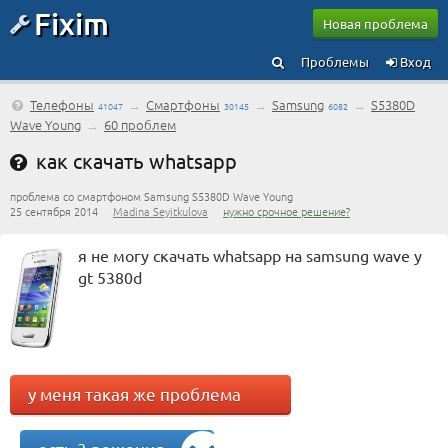
Fixim
Новая проблема
Проблемы
Вход
Телефоны
→
Смартфоны
→
Samsung
→
S5380D
41047
30145
6082
Wave Young
→
60 проблем
как скачать whatsapp
проблема со смартфоном Samsung S5380D Wave Young
25 сентября 2014
Madina Seyitkulova
нужно срочное решение?
я не могу скачать whatsapp на samsung wave y
gt 5380d
у меня такая же проблема