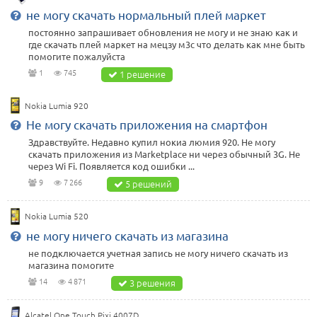
не могу скачать нормальный плей маркет
постоянно запрашивает обновления не могу и не знаю как и
где скачать плей маркет на мецзу м3с что делать как мне быть
помогите пожалуйста
1
745
1 решение
Nokia Lumia 920
Не могу скачать приложения на смартфон
Здравствуйте. Недавно купил нокиа люмия 920. Не могу
скачать приложения из Marketplace ни через обычный 3G. Не
через Wi Fi. Появляется код ошибки ...
9
7 266
5 решений
Nokia Lumia 520
не могу ничего скачать из магазина
не подключается учетная запись не могу ничего скачать из
магазина помогите
14
4 871
3 решения
Alcatel One Touch Pixi 4007D