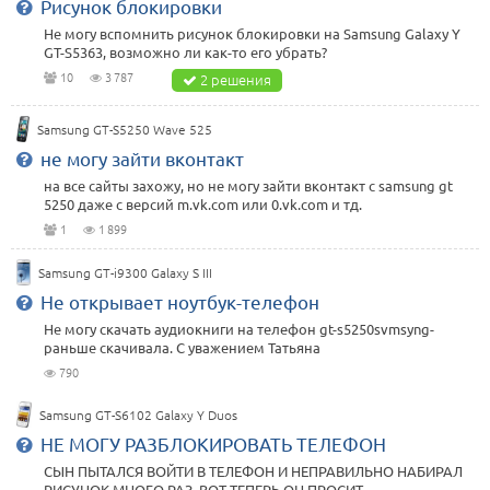
Рисунок блокировки
Не могу вспомнить рисунок блокировки на Samsung Galaxy Y
GT-S5363, возможно ли как-то его убрать?
10
3 787
2 решения
Samsung GT-S5250 Wave 525
не могу зайти вконтакт
на все сайты захожу, но не могу зайти вконтакт с samsung gt
5250 даже с версий m.vk.com или 0.vk.com и тд.
1
1 899
Samsung GT-i9300 Galaxy S III
Не открывает ноутбук-телефон
Не могу скачать аудиокниги на телефон gt-s5250svmsyng-
раньше скачивала. С уважением Татьяна
790
Samsung GT-S6102 Galaxy Y Duos
НЕ МОГУ РАЗБЛОКИРОВАТЬ ТЕЛЕФОН
СЫН ПЫТАЛСЯ ВОЙТИ В ТЕЛЕФОН И НЕПРАВИЛЬНО НАБИРАЛ
РИСУНОК МНОГО РАЗ. ВОТ ТЕПЕРЬ ОН ПРОСИТ