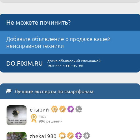
Не можете починить?
Добавьте объявление о продаже вашей
неисправной техники
доска объявлений сломанной
DO.FIXIM.RU
техники и запчастей
Лучшие эксперты по смартфонам
етырий
гуру
996 решений
zheka1980