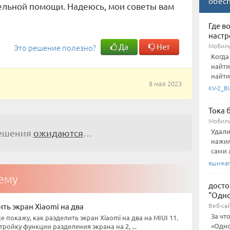
обес
ельной помощи. Надеюсь, мои советы вам
Где в
настр
Да
Нет
Мобиль
Это решение полезно?
Когда
найти
найти
8 мая 2023
KV-2_BI
Тока 
Мобиль
Удали
решения
ожидаются
…
нажим
сами 
яшижа
тему
досто
"Одно
ить экран Xiaomi на два
Веб-са
За чт
е покажу, как разделить экран Xiaomi на два на MIUI 11.
«Одно
ройку функции разделения экрана на 2, ...