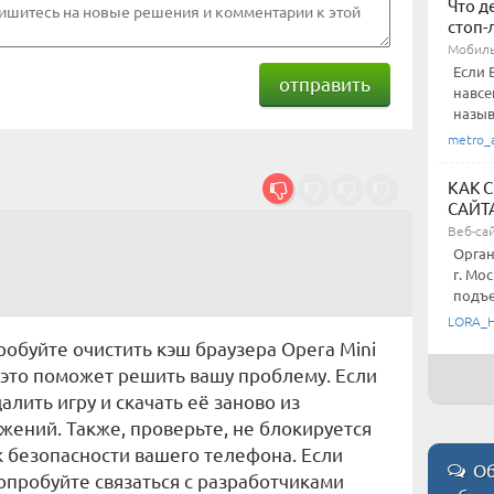
Что д
стоп-
Мобиль
Если 
отправить
навсе
назыв
metro_
КАК 
САЙТ
Веб-са
Орган
г. Мо
подъез
LORA_
робуйте очистить кэш браузера Opera Mini
 это поможет решить вашу проблему. Если
алить игру и скачать её заново из
ений. Также, проверьте, не блокируется
ек безопасности вашего телефона. Если
Об
попробуйте связаться с разработчиками