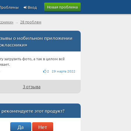
Новая проблема
Проблемы
Вход
ссники»
→
28 проблем
зывы о мобильном приложении
оклассники»
гу загрузить фото, а так в целом всё
ивает.
о
2 29 марта 2022
3 отзыва
 рекомендуете этот продукт?
Да
Нет