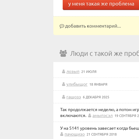
у меня такая же проблема
добавить комментарий...
Люди с такой же про
лозып
21 ИЮЛЯ
улибыщог
18 ЯНВАРЯ
гащозэ
6 ДЕКАБРЯ 2025
Так продолжается неделю, а потом игр
включаются.
амыпэсэл
19 СЕНТЯБРЯ 2
У на 5141 уровень завесает когда бьеш
пачощизо
21 СЕНТЯБРЯ 2018