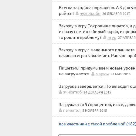
Всегда заходила нормально. А 3 дня у
рвётся!
чужежебе
26 ДЕКАБРЯ 2017
Захожу в игру Сокровище пиратов, и до
и сразу светится белый экран, и прер
то решить проблему?
ягур
27 АПРЕЛЯ
Захожу в игру с маленького планшета
начинаю играть вылетает. Раньше про
Пишет:мы придумываем новые уровни! В
не загружается
мэрюч
23 МАЯ 2016
Загрузка завершается. Но выводит ош
эчихатюб
24 ДЕКАБРЯ 2015
Загружается 97процентов, и все, даль
памютэл
5 НОЯБРЯ 2015
все участники с такой проблемой (182