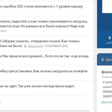
же ошибка 502 и игра начинается с 1 уровня крышу
лина сладостей, и как только закнчивается загрузка,
ывается игра. Но раньше все было хорошо! Надо как
 2017
6
. Собираю монеты , отправляю жизни. Как только
доб
блем не было.
дюшизил
13 ОКТЯБРЯ 2016
ы прошли все уровни!... Хотя это не так -и до конца
Зам
ибку при установки. Как можно загрузить на телефон
фоно
Мобил
У ког
ше не идет. Так уже около месяца происходит.
самог
ОБЯЗ
ЭНЕРГ
)
denchi