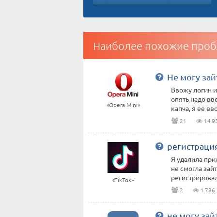
Наиболее похожие проб
Не могу зай
Ввожу логин и
опять надо вв
«Opera Mini»
капча, я ее вво
21
14 9
регистрация
Я удалила прил
не смогла зайт
регистрировала
«TikTok»
2
1 786
не могу зай