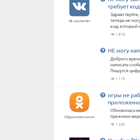
требует код
Здравствуйте,
теперь не мог
«В контакте»
код, который м
1 678
НЕ могу нап
Доброго време
написать сооб
Пишутся цифры,
1 119
игры не ра
приложени
Обновилась ве
прежнюю верс
«Одноклассники»
1 260