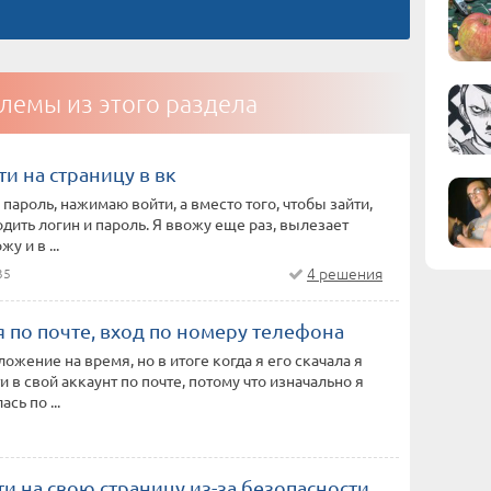
лемы из этого раздела
ти на страницу в вк
 пароль, нажимаю войти, а вместо того, чтобы зайти,
одить логин и пароль. Я ввожу еще раз, вылезает
жу и в ...
4 решения
35
 по почте, вход по номеру телефона
ожение на время, но в итоге когда я его скачала я
и в свой аккаунт по почте, потому что изначально я
сь по ...
ти на свою страницу из-за безопасности,