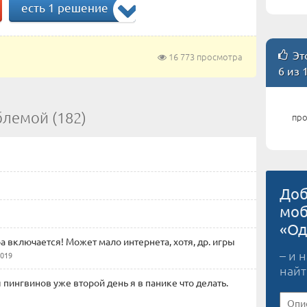
есть 1 решение
Это
16 773 просмотра
6 из 
блемой (182)
про
Доб
моб
«Од
а включается! Может мало интернета, хотя, др. игры
– и 
019
найт
 пингвинов уже второй день я в панике что делать.