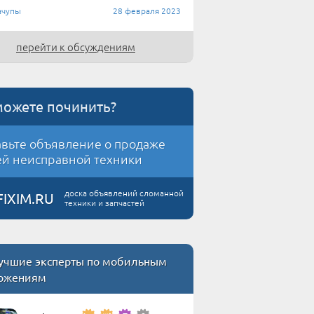
чупы
28 февраля 2023
перейти к обсуждениям
можете починить?
вьте объявление о продаже
й неисправной техники
доска объявлений сломанной
FIXIM.RU
техники и запчастей
учшие эксперты по мобильным
ожениям