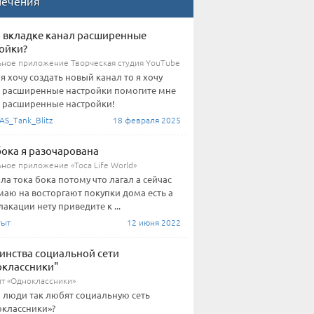
печения
о вкладке канал расширенные
ойки?
ное приложение Творческая студия YouTube
 я хочу создать новый канал то я хочу
 расширенные настройки помогите мне
 расширенные настройки!
AS_Tank_Blitz
18 февраля 2025
бока я разочарована
ное приложение «Toca Life World»
ла тока бока потому что лагал а сейчас
аю на восторгают покупки дома есть а
лакации нету приведите к ...
гыт
12 июня 2022
инства социальной сети
классники"
йт «Одноклассники»
о люди так любят социальную сеть
классники»?