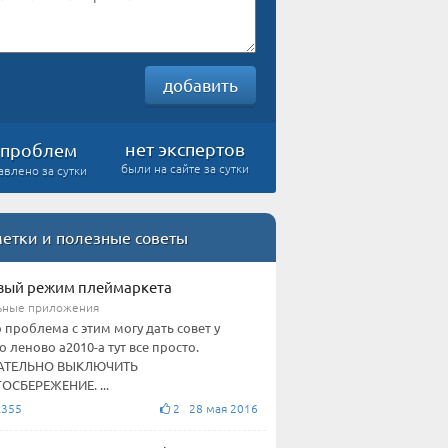
добавить
нет экспертов
проблем
были на сайте за сутки
авлено за сутки
етки и полезные советы
вый режим плеймаркета
ьные приложения
о проблема с этим могу дать совет у
о леново а2010-а тут все просто.
АТЕЛЬНО ВЫКЛЮЧИТЬ
ОСБЕРЕЖЕНИЕ. ...
k355
2 28 мая 2016