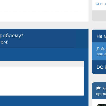
11 а
проблему?
Не 
ием!
Доба
ваше
DO.
Л
прил