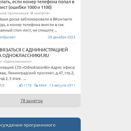
елать, если номер телефона попал в
лист (ошибки 1000 и 1100)
ное приложение «В контакте»
Ваше досье заблокировали в ВКонтакте
гда, а номер телефона внесли в так
аемый стоп-лист, не спешите ...
ambjorsen
28 декабря 2023
СВЯЗАТЬСЯ С АДМИНИСТРАЦИЕЙ
А ОДНОКЛАССНИКИ.RU
йт «Одноклассники»
изация: LTD «Odnoklassniki» Адрес офиса:
сква, Ленинградский проспект, д.47, стр.2,
д 2, 5 этаж. ...
HVZ
1176
4064 13 августа 2011
78 заметок
суждения программного