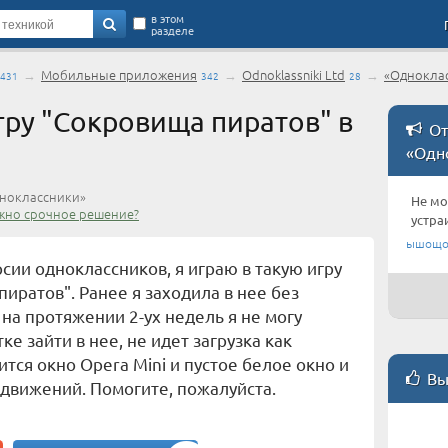
в этом
разделе
→
Мобильные приложения
→
Odnoklassniki Ltd
→
«Однокла
431
342
28
гру "Сокровища пиратов" в
От
«Одн
ноклассники»
Не мо
жно срочное решение?
устра
ышощ
сии одноклассников, я играю в такую игру
пиратов". Ранее я заходила в нее без
 на протяжении 2-ух недель я не могу
ке зайти в нее, не идет загрузка как
ится окно Opera Mini и пустое белое окно и
Вы
движений. Помогите, пожалуйста.