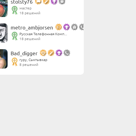
stolsty76
мастер
18 решений
metro_ambjorsen
Русская Телефонная Комп...
18 решений
Bad_digger
гуру, Сыктывкар
8 решений