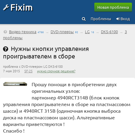
Fixim
Новая проблема
Проблемы
Вход
Видео-техника
→
DVD-плееры
→
LG
→
DKS-6100
→
3
4766
92
16
проблемы
Нужны кнопки управления
проигрывателем в сборе
проблема с DVD-плеером LG DKS-6100
7 мая 2015
SF-25
нужно срочное решение?
Прошу помощи в приобретении двух
оригинальных узлов:
партномер 4940RCT314B (блок кнопок
управления проигрывателем в сборе на пластмассовом
шасси) и 4940RCT 315B (одиночная кнопка выброса
диска на пластмассовом шасси). Альтернативные
варианты приветствуются !
Спасибо !