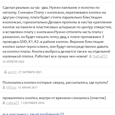
Сделал реально за час -два. Нужен паяльник и полотно по
металлу. Снимаем Плату с кнопками, перепаеваем кнопки на
другую сторону, плата будет стоять паралельно блестящим
кнопочкам, горизонтально.Делаем пропилы в местах крепления
кнопок на панели в пластиковых штырьках по центру отверстия,
и вставляем плату с кнопками.Нужно отпилить часть плата с
разьемом, он будет мешать лотку двд, к плате припаеваем 3
проводка GND, K1, K2. в районе кнопок. Верхние блестящие
кнопки залил термо клеем, они будут непосредственно давить
на кнопки платы. Кнопка выброса делается также на отдельной
маленькой платке. Работает все лучше чем новое!
Nafnaf72
25 АПРЕЛЯ 2022
цогут
27 ОКТЯБРЯ 2021
Поломались кнопки которые сверху, рассыпались, где купить?
MrGus
15 ИЮНЯ 2017
провалились кнопки, внутри от времени сломались (пластик)
cobra23
7 СЕНТЯБРЯ 2016
все участники с такой проблемой (7)