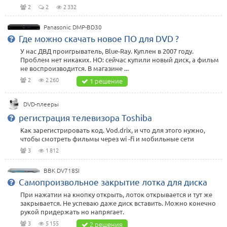
2
2
2 332
Panasonic DMP-BD30
Где можно скачать новое ПО для DVD ?
У нас ДВД проигрыватель, Blue-Ray. Куплен в 2007 году.
Проблем нет никаких. НО: сейчас купили новый диск, а фильм
не воспроизводится. В магазине ...
2
2 260
1 решение
DVD-плееры
регистрация телевизора Toshiba
Как зарегистрировать код. Vod.drix, и что для этого нужно,
чтобы смотреть фильмы через wi -fi и мобильные сети
3
1 812
BBK DV718SI
Самопроизвольное закрытие лотка для диска
При нажатии на кнопку открыть, лоток открывается и тут же
закрывается. Не успеваю даже диск вставить. Можно конечно
рукой придержать но напрягает.
3
5 155
2 решения