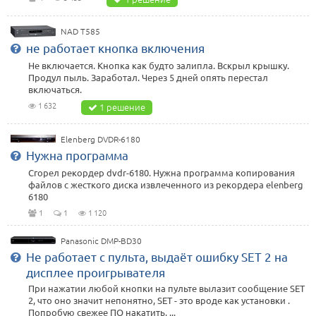
NAD T585
не работает кнопка включения
Не включается. Кнопка как будто залипла. Вскрыл крышку.
Продул пыль. Заработал. Через 5 дней опять перестал
включаться.
1 632
1 решение
Elenberg DVDR-6180
Нужна программа
Сгорел рекордер dvdr-6180. Нужна программа копирования
файлов с жесткого диска извлеченного из рекордера elenberg
6180
1
1
1 120
Panasonic DMP-BD30
Не работает с пульта, выдаёт ошибку SET 2 на
дисплее проигрывателя
При нажатии любой кнопки на пульте вылазит сообщение SET
2, что оно значит непонятно, SET - это вроде как установки .
Попробую свежее ПО накатить, ...