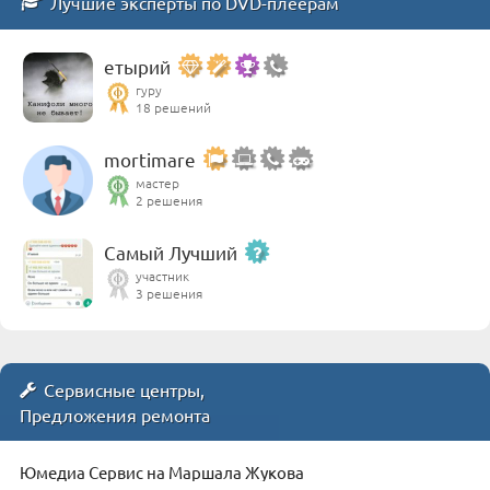
Лучшие эксперты по DVD-плеерам
етырий
гуру
18 решений
mortimare
мастер
2 решения
Самый Лучший
участник
3 решения
Сервисные центры,
Предложения ремонта
Юмедиа Сервис на Маршала Жукова