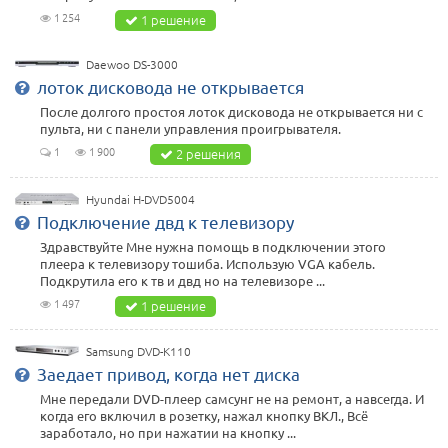
1 254
1 решение
Daewoo DS-3000
лоток дисковода не открывается
После долгого простоя лоток дисковода не открывается ни с
пульта, ни с панели управления проигрывателя.
1
1 900
2 решения
Hyundai H-DVD5004
Подключение двд к телевизору
Здравствуйте Мне нужна помощь в подключении этого
плеера к телевизору тошиба. Использую VGA кабель.
Подкрутила его к тв и двд но на телевизоре ...
1 497
1 решение
Samsung DVD-K110
Заедает привод, когда нет диска
Мне передали DVD-плеер самсунг не на ремонт, а навсегда. И
когда его включил в розетку, нажал кнопку ВКЛ., Всё
заработало, но при нажатии на кнопку ...