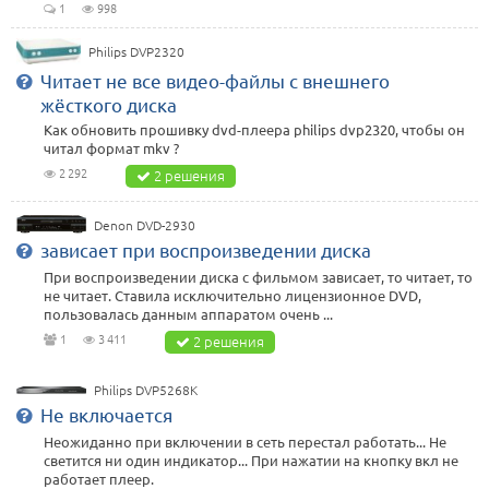
1
998
Philips DVP2320
Читает не все видео-файлы с внешнего
жёсткого диска
Как обновить прошивку dvd-плеера philips dvp2320, чтобы он
читал формат mkv ?
2 292
2 решения
Denon DVD-2930
зависает при воспроизведении диска
При воспроизведении диска с фильмом зависает, то читает, то
не читает. Ставила исключительно лицензионное DVD,
пользовалась данным аппаратом очень ...
1
3 411
2 решения
Philips DVP5268K
Не включается
Неожиданно при включении в сеть перестал работать... Не
светится ни один индикатор... При нажатии на кнопку вкл не
работает плеер.