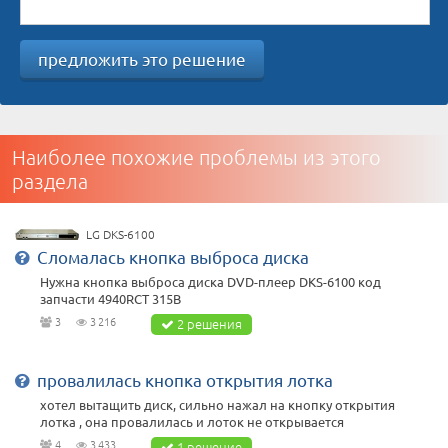
предложить это решение
Наиболее похожие проблемы из этого
раздела
LG DKS-6100
Сломалась кнопка выброса диска
Нужна кнопка выброса диска DVD-плеер DKS-6100 код
запчасти 4940RCT 315B
3
3 216
2 решения
провалилась кнопка открытия лотка
хотел вытащить диск, сильно нажал на кнопку открытия
лотка , она провалилась и лоток не открывается
4
3 433
1 решение