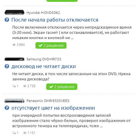
Hyundai H-DVD5062
После начала работы отключается
После включения отключается через непредсказуемое время
(3-20 мин). Экран гаснет ( или останавливается), не работают
никакие кнопки и кнопкой не ...
3 994
2 решения
Samsung DVD-HR755
дисковод не читает диски
Не читает диски, в том числе записанные на этом DVD. Нужна
замена дисковода?
1
2 730
2 решения
Panasonic DMR-ES35VEES
отсутствует цвет на изображении
при очередной попытке воспроизведения записей
изображение стало чёрно-белым, проверил изображение от
встроенного тюнера на телепередачах, тоже ...
1
1 151