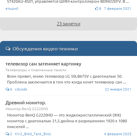
ST420AU-4S01, управляется ШИМ-контроллером BD9422EFV. В ...
етырий
8 7 февраля 2021
23 заметки
Обсуждения видео-техники
телевизор сам затемняет картинку
Телевизоры и плазменные панели
Всем привет, имею телевизор LG 50LB675V с диагональю 50.
Проблема заключается в том что когда хочет телевизор сам ...
6 cdcode
22 января 2021
Древний монитор.
Монитор BenQ G2220HD
Монитор BenQ G2220HD — это жидкокристаллический (ЖК)
монитор с диагональю 21,5 дюйма и разрешением 1920 x 1080
пикселей ...
2 KV-2_BIAS_Tank_Blitz
4 февраля 2025