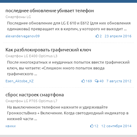
последнее обновление убивает телефон
Смартфоны LG
Последнее обновление для LG E 610 и E612 (для них обновления
одинаковы) превращает их в кирпич, у которого не выходит ...
alexandervaganov09
2 23 апреля 2016
Как разблокировать графический ключ
Смартфон LG E400 Optimus L3
После многократных и неудачных попыток ввести графический
ключ, вы читаете: «Слишком много попыток ввода
графического ...
Esen_Aktobe_KZ
169
40 7 августа 2012
сброс настроек смартфона
Смартфон LG P705 Optimus L7
На выключенном телефоне нажмите и удерживайте
ГромкостьВниз + Включение. Когда светодиодный индикатор в
нижней части ...
квики
12 12 сентября 2014