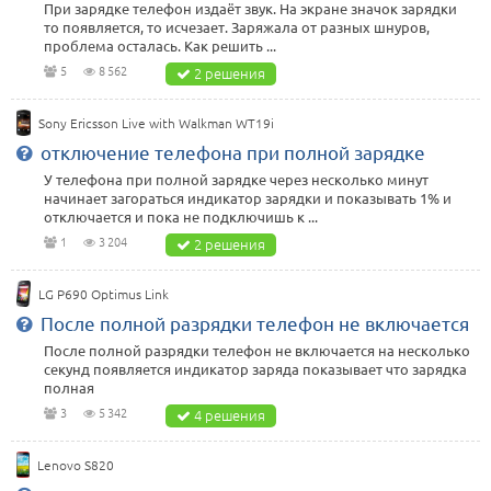
При зарядке телефон издаёт звук. На экране значок зарядки
то появляется, то исчезает. Заряжала от разных шнуров,
проблема осталась. Как решить ...
5
8 562
2 решения
Sony Ericsson Live with Walkman WT19i
отключение телефона при полной зарядке
У телефона при полной зарядке через несколько минут
начинает загораться индикатор зарядки и показывать 1% и
отключается и пока не подключишь к ...
1
3 204
2 решения
LG P690 Optimus Link
После полной разрядки телефон не включается
После полной разрядки телефон не включается на несколько
секунд появляется индикатор заряда показывает что зарядка
полная
3
5 342
4 решения
Lenovo S820