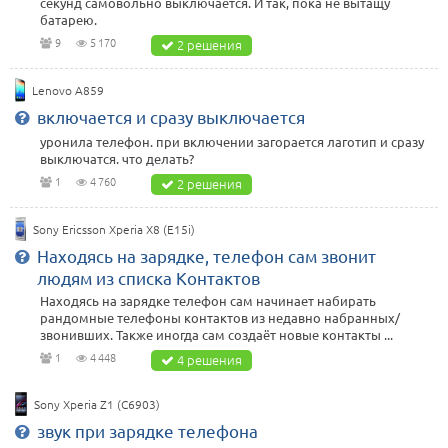
секунд самовольно выключается. И так, пока не вытащу
батарею.
9
5 170
2 решения
Lenovo A859
включается и сразу выключается
уронила телефон. при включении загорается лаготип и сразу
выключатся. что делать?
1
4 760
2 решения
Sony Ericsson Xperia X8 (E15i)
Находясь на зарядке, телефон сам звонит
людям из списка Контактов
Находясь на зарядке телефон сам начинает набирать
рандомные телефоны контактов из недавно набранных/
звонивших. Также иногда сам создаёт новые контакты ...
1
4 448
4 решения
Sony Xperia Z1 (C6903)
звук при зарядке телефона