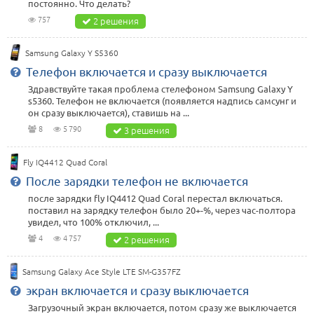
постоянно. Что делать?
757
2 решения
Samsung Galaxy Y S5360
Телефон включается и сразу выключается
Здравствуйте такая проблема стелефоном Samsung Galaxy Y
s5360. Телефон не включается (появляется надпись самсунг и
он сразу выключается), ставишь на ...
8
5 790
3 решения
Fly IQ4412 Quad Coral
После зарядки телефон не включается
после зарядки fly IQ4412 Quad Coral перестал включаться.
поставил на зарядку телефон было 20+-%, через час-полтора
увидел, что 100% отключил, ...
4
4 757
2 решения
Samsung Galaxy Ace Style LTE SM-G357FZ
экран включается и сразу выключается
Загрузочный экран включается, потом сразу же выключается