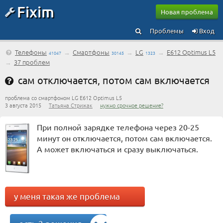
Fixim
Новая проблема
Проблемы
Вход
Телефоны
→
Смартфоны
→
LG
→
E612 Optimus L5
41047
30145
1323
→
37 проблем
сам отключается, потом сам включается
проблема со смартфоном LG E612 Optimus L5
3 августа 2015
Татьяна Стрижак
нужно срочное решение?
При полной зарядке телефона через 20-25
минут он отключается, потом сам включается.
А может включаться и сразу выключаться.
у меня такая же проблема