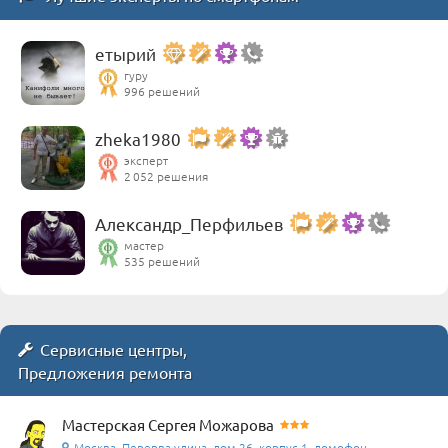
етырий
гуру
996 решений
zheka1980
эксперт
2 052 решения
Александр_Перфильев
мастер
535 решений
Сервисные центры,
Предложения ремонта
Мастерская Сергея Можарова
Москва, Перерва улица, дом 26, корпус 1, домофон ...