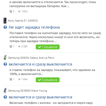
и заново включается и отключается. Так происходит, пока
саморучно не вытащишь батарею. Как ...
2
1 853
Sony Xperia Z1 (C6903)
Не идет зарядка телефона
Поставил телефон на магнитную зарядку, после чего он сразу
отключился. Через несколько минут я смог его включить., но
теперь при зарядке телефона ...
1
2 283
1 решение
Samsung S5830i Galaxy Ace La Fleur
включается и сразу выключается
я ставлю телефон на зарядку. показывает, что заряжен на
100%, и выключается...
1
1 644
2 решения
Samsung S5380D Wave Young
включается и сразу выключается
Включаю телефон с кнопки - он загорается и через пару