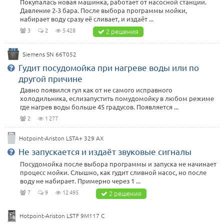
Покупалась новая машинка, работает от насосной станции.
Давление 2-3 бара. После выбора программы мойки,
набирает воду сразу её сливает, и издаёт ...
3
2
5 428
2 решения
Siemens SN 66T052
Гудит посудомойка при нагреве воды или по
другой причине
Давно появился гул как от не самого исправного
холодильника, еслизапустить помудомойку в любом режиме
где нагрев воды больше 45 градусов. Появляется ...
2
1 277
Hotpoint-Ariston LSTA+ 329 AX
Не запускается и издаёт звуковые сигналы
Посудомойка после выбора программы и запуска не начинает
процесс мойки. Слышно, как гудит сливной насос, но после
воду не набирает. Примерно через 1 ...
7
9
12 495
2 решения
Hotpoint-Ariston LSTF 9M117 C