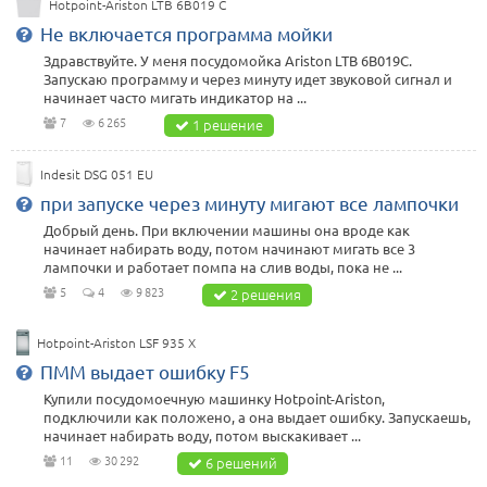
Hotpoint-Ariston LTB 6B019 C
Не включается программа мойки
Здравствуйте. У меня посудомойка Ariston LTB 6B019C.
Запускаю программу и через минуту идет звуковой сигнал и
начинает часто мигать индикатор на ...
7
6 265
1 решение
Indesit DSG 051 EU
при запуске через минуту мигают все лампочки
Добрый день. При включении машины она вроде как
начинает набирать воду, потом начинают мигать все 3
лампочки и работает помпа на слив воды, пока не ...
5
4
9 823
2 решения
Hotpoint-Ariston LSF 935 X
ПММ выдает ошибку F5
Купили посудомоечную машинку Hotpoint-Ariston,
подключили как положено, а она выдает ошибку. Запускаешь,
начинает набирать воду, потом выскакивает ...
11
30 292
6 решений