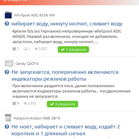
Whirlpool ADG 6556 WH
набирает воду, минуту молчит, сливает воду
Купили б/у (из Германии) непроверенную whirlpool ADG
6450/4. Первый раз включили, моющее не добавляли,
запустили, набирает воду, минуту молчит, ...
2
1
3 227
1 решение
Candy CDCF 6
Не запускается, попеременно включаются
индикаторы режимов работы
При включении раздается писк, далее попеременно
включаются индикаторы режимов работы, - посудомоечная
машина не запускается.
8
5 372
3 решения
Hotpoint-Ariston HSIE 2B19
Не моет, набирает и сливает воду, издаёт 2
коротких и 1 длинный сигнал