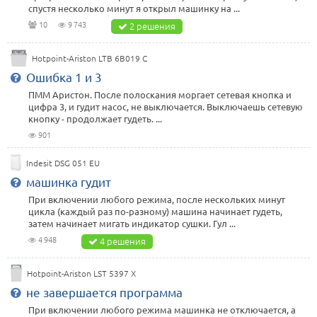
спустя несколько минут я открыл машинку на ...
10
9 743
2 решения
Hotpoint-Ariston LTB 6B019 C
Ошибка 1 и 3
ПММ Аристон. После полоскания моргает сетевая кнопка и
цифра 3, и гудит насос, не выключается. Выключаешь сетевую
кнопку - продолжает гудеть. ...
901
Indesit DSG 051 EU
машинка гудит
При включении любого режима, после нескольких минут
цикла (каждый раз по-разному) машина начинает гудеть,
затем начинает мигать индикатор сушки. Гул ...
4 948
4 решения
Hotpoint-Ariston LST 5397 X
не завершается программа
При включении любого режима машинка не отключается, а