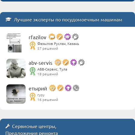
Лучшие эксперты по посудомоечным машинам
rfazilov
Фазылов Руслан, Казань
57 решений
abv-servis
АБВ-Сервис, Тула
18 решений
етырий
гуру
16 решений
Сервисные центры,
Предложения ремонта