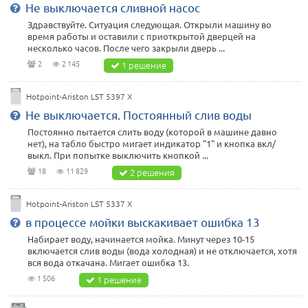
Не выключается сливной насос
Здравствуйте. Ситуация следующая. Открыли машину во
время работы и оставили с приоткрытой дверцей на
несколько часов. После чего закрыли дверь ...
2
2 145
1 решение
Hotpoint-Ariston LST 5397 X
Не выключается. Постоянный слив воды
Постоянно пытается слить воду (которой в машине давно
нет), на табло быстро мигает индикатор "1" и кнопка вкл/
выкл. При попытке выключить кнопкой ...
18
11 829
2 решения
Hotpoint-Ariston LST 5337 X
в процессе мойки выскакивает ошибка 13
Набирает воду, начинается мойка. Минут через 10-15
включается слив воды (вода холодная) и не отключается, хотя
вся вода откачана. Мигает ошибка 13.
1 506
1 решение