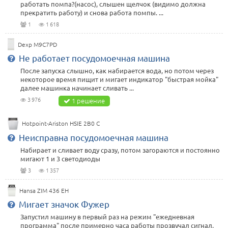
работать помпа?(насос), слышен щелчок (видимо должна
прекратить работу) и снова работа помпы. ...
1
1 618
Dexp M9C7PD
Не работает посудомоечная машина
После запуска слышно, как набирается вода, но потом через
некоторое время пищит и мигает индикатор "быстрая мойка"
далее машинка начинает сливать ...
3 976
1 решение
Hotpoint-Ariston HSIE 2B0 C
Неисправна посудомоечная машина
Набирает и сливает воду сразу, потом загораются и постоянно
мигают 1 и 3 светодиоды
3
1 357
Hansa ZIM 436 EH
Мигает значок Фужер
Запустил машину в первый раз на режим "ежедневная
программа" после примерно часа работы прозвучал сигнал,