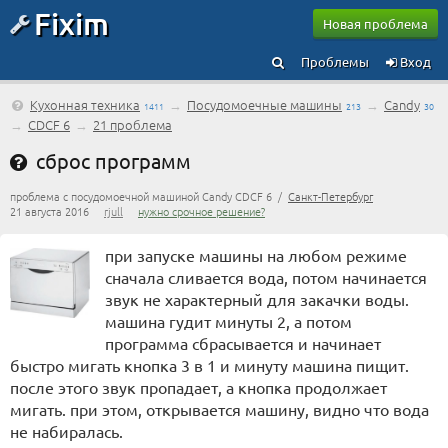
Fixim
Новая проблема
Проблемы
Вход
Кухонная техника
→
Посудомоечные машины
→
Candy
1411
213
30
→
CDCF 6
→
21 проблема
сброс программ
проблема с посудомоечной машиной Candy CDCF 6 /
Санкт-Петербург
21 августа 2016
rjull
нужно срочное решение?
при запуске машины на любом режиме
сначала сливается вода, потом начинается
звук не характерный для закачки воды.
машина гудит минуты 2, а потом
программа сбрасывается и начинает
быстро мигать кнопка 3 в 1 и минуту машина пищит.
после этого звук пропадает, а кнопка продолжает
мигать. при этом, открывается машину, видно что вода
не набиралась.