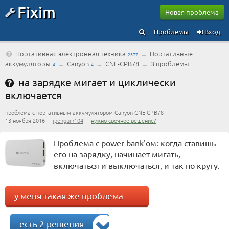
Fixim
Новая проблема
Проблемы
Вход
Портативная электронная техника
→
Портативные
2377
аккумуляторы
→
Canyon
→
CNE-CPB78
→
3 проблемы
4
4
на зарядке мигает и циклически
включается
проблема с портативным аккумулятором Canyon CNE-CPB78
13 ноября 2016
ipenguin104
нужно срочное решение?
Проблема с power bank'ом: когда ставишь
его на зарядку, начинает мигать,
включаться и выключаться, и так по кругу.
у меня такая же проблема
есть 2 решения