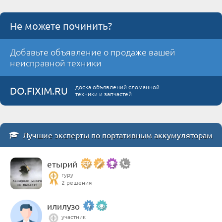
Не можете починить?
Добавьте объявление о продаже вашей
неисправной техники
доска объявлений сломанной
DO.FIXIM.RU
техники и запчастей
Лучшие эксперты по портативным аккумуляторам
етырий
гуру
2 решения
илилузо
участник