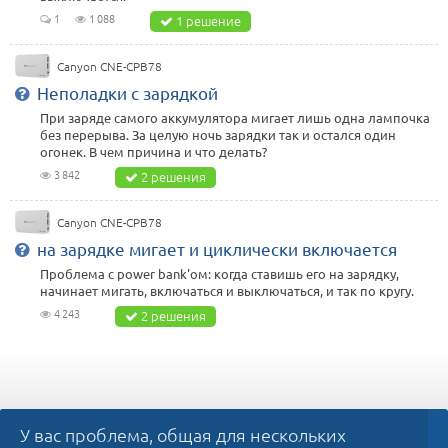
1
1 088
1 решение
Canyon CNE-CPB78
Неполадки с зарядкой
При заряде самого аккумулятора мигает лишь одна лампочка
без перерыва. За целую ночь зарядки так и остался один
огонек. В чем причина и что делать?
3 842
2 решения
Canyon CNE-CPB78
на зарядке мигает и циклически включается
Проблема с power bank'ом: когда ставишь его на зарядку,
начинает мигать, включаться и выключаться, и так по кругу.
4 243
2 решения
У вас проблема, общая для нескольких