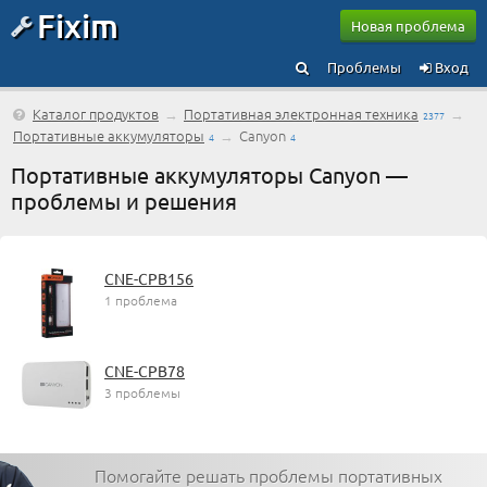
Fixim
Новая проблема
Проблемы
Вход
Каталог продуктов
→
Портативная электронная техника
→
2377
Портативные аккумуляторы
→
Canyon
4
4
Портативные аккумуляторы Canyon —
проблемы и решения
CNE-CPB156
1 проблема
CNE-CPB78
3 проблемы
Помогайте решать проблемы портативных