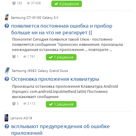
102
37 638
4 решения
Samsung GT-i9100 Galaxy S II
появляется постоянная ошибка и прибор
больше ни на что не реагирует ((
Помогите! Сегодня появился такой глюк - постоянно
появляется сообщение "приносим извинения. произошла
неожиданная остановка приложения ... повторите ...
1
1 761
1 решение
Samsung i9082 Galaxy Grand Duos
Остановка приложения клавиатуры
Произошла остановка приложения Клавиатура Android
(процесс com.android.inputmethod.latin) Постоянно
выскакивает сообщение
5
3 113
1 решение
Lenovo А319
всплывают предупреждения об ошибке
приложений