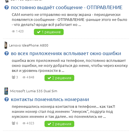
постоянно выдаёт сообщение - ОТПРАВЛЕНИЕ
САМ ничего не отправляю-но внизу экрана - периодически
появляется сообщение - ОТПРАВЛЕНИЕ -раньше этого не было
- что делать?-вроде всё работает но ...
1 420
1 решение
Lenovo IdeaPhone A800
во всех приложениях всплывает окно ошибки
ошибка всех приложений на телефоне, постоянно всплывает
окно ошибки, не могу добраться до меню, чтобы через кнопку
вкл и уровень громкости в ...
3
4 848
2 решения
Microsoft Lumia 535 Dual Sim
контакты поменялись номерами
перемешались номера контактов в телефоне... как так?!
мамин номер стал под именем "ленусик", подруга под
мужским именем и так далее.. но поменялись не ...
6
4 023
2 решения