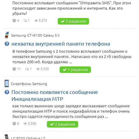
Постоянно всплывает сообщение "Отправить SMS". При этом
происходит зависание приложений и интернета. Как это
убрать?
4
1
5 273
2 решения
Samsung GT-i9100 Galaxy S II
нехватка внутренней памяти телефона
В телефоне Samsung s 2 постоянно всплывает сообщение о
нехватке внутренней памяти . Написано что из 2 гб свободны
только 200 мб. Когда удаляю ...
11
1
5 533
1 решение
Смартфоны Samsung
Постоянно появляется сообщение
Инициализация МТР
как только вынимаю шнур зарядки выскакивает сообщение
инициализация МТР и поиск медиафайлов и телефон очень
быстро садится периодичность сообщения раз ...
6
5 356
2 решения
LG P705 Optimus L7