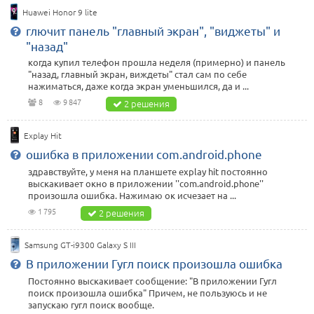
Huawei Honor 9 lite
глючит панель "главный экран", "виджеты" и
"назад"
когда купил телефон прошла неделя (примерно) и панель
"назад, главный экран, виждеты" стал сам по себе
нажиматься, даже когда экран уменьшился, да и ...
8
9 847
2 решения
Explay Hit
ошибка в приложении com.android.phone
здравствуйте, у меня на планшете explay hit постоянно
выскакивает окно в приложении ''com.android.phone''
произошла ошибка. Нажимаю ок исчезает на ...
1 795
2 решения
Samsung GT-i9300 Galaxy S III
В приложении Гугл поиск произошла ошибка
Постоянно выскакивает сообщение: "В приложении Гугл
поиск произошла ошибка" Причем, не пользуюсь и не
запускаю гугл поиск вообще.