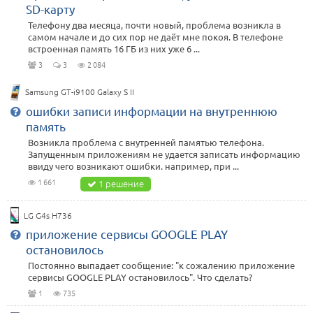
SD-карту
Телефону два месяца, почти новый, проблема возникла в
самом начале и до сих пор не даёт мне покоя. В телефоне
встроенная память 16 ГБ из них уже 6 ...
3
3
2 084
Samsung GT-i9100 Galaxy S II
ошибки записи информации на внутреннюю
память
Возникла проблема с внутренней памятью телефона.
Запущенным приложениям не удается записать информацию
ввиду чего возникают ошибки. например, при ...
1 661
1 решение
LG G4s H736
приложение сервисы GOOGLE PLAY
остановилось
Постоянно выпадает сообщение: "к сожалению приложение
сервисы GOOGLE PLAY остановилось". Что сделать?
1
735