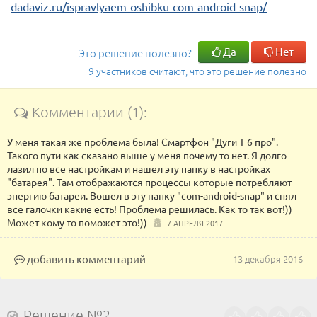
dadaviz.ru/ispravlyaem-oshibku-com-android-snap/
Да
Нет
Это решение полезно?
9 участников считают, что это решение полезно
Комментарии (1):
У меня такая же проблема была! Смартфон "Дуги Т 6 про".
Такого пути как сказано выше у меня почему то нет. Я долго
лазил по все настройкам и нашел эту папку в настройках
"батарея". Там отображаются процессы которые потребляют
энергию батареи. Вошел в эту папку "com-android-snap" и снял
все галочки какие есть! Проблема решилась. Как то так вот!))
Может кому то поможет это!))
7 АПРЕЛЯ 2017
добавить комментарий
13 декабря 2016
Решение №2