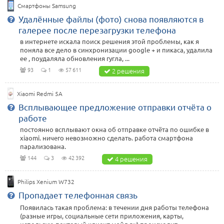
Смартфоны Samsung
Удалённые файлы (фото) снова появляются в
галерее после перезагрузки телефона
в интернете искала поиск решения этой проблемы, как я
поняла все дело в синхронизации google + и пикаса, удалила
ее , поудаляла обновления гугла, ...
93
1
57 611
2 решения
Xiaomi Redmi 5A
Всплывающее предложение отправки отчёта о
работе
постоянно всплывают окна об отправке отчёта по ошибке в
xiaomi. ничего невозможно сделать. работа смартфона
парализована.
144
3
42 392
4 решения
Philips Xenium W732
Пропадает телефонная связь
Появилась такая проблема: в течении дня работы телефона
(разные игры, социальные сети приложения, карты,