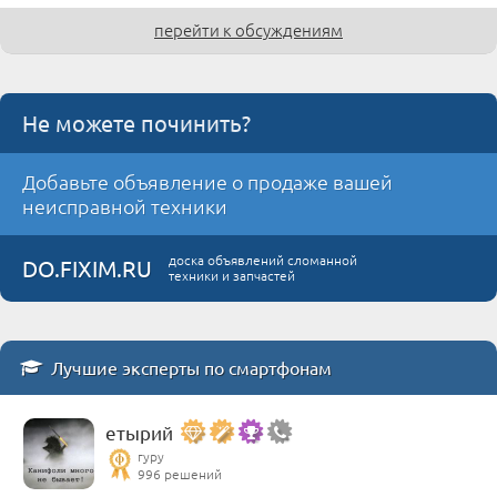
перейти к обсуждениям
Не можете починить?
Добавьте объявление о продаже вашей
неисправной техники
доска объявлений сломанной
DO.FIXIM.RU
техники и запчастей
Лучшие эксперты по смартфонам
етырий
гуру
996 решений