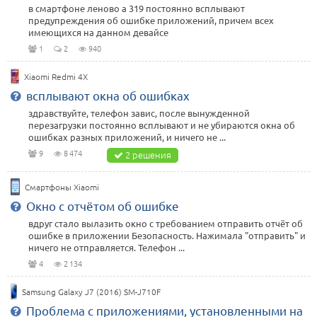
в смартфоне леново а 319 постоянно всплывают
предупреждения об ошибке приложений, причем всех
имеющихся на данном девайсе
1
2
940
Xiaomi Redmi 4X
всплывают окна об ошибках
здравствуйте, телефон завис, после вынужденной
перезагрузки постоянно всплывают и не убираются окна об
ошибках разных приложений, и ничего не ...
9
8 474
2 решения
Смартфоны Xiaomi
Окно с отчётом об ошибке
вдруг стало вылазить окно с требованием отправить отчёт об
ошибке в приложении Безопасность. Нажимала "отправить" и
ничего не отправляется. Телефон ...
4
2 134
Samsung Galaxy J7 (2016) SM-J710F
Проблема с приложениями, установленными на