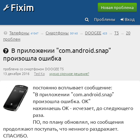
Fixim
Новая проблема
Проблемы
Вход
Телефоны
→
Смартфоны
→
DOOGEE
→
T5
→
20
41047
30145
423
проблем
В приложении "com.android.snap"
произошла ошибка
проблема со смартфоном DOOGEE T5
13 декабря 2016
Ted Ko
нужно срочное решение?
постоянно всплывает сообщение:
"В приложении "com.android.snap"
произошла ошибка. ОК"
нажимаешь ОК - исчезает, до следующего
раза.
ПО, по плану обновлял, но сообщения
продолжают поступать, что немного раздражает.
СПАСИБО.