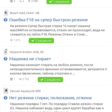
5
3
3 588
1 решение
Bosch WAS 24441 OE
Ошибка F18 на супер быстром режиме
На режиме Супер быстрая стирка 15 минут машина
was24441oe останавливается, отжим не происходит, вода не
сливается, на табло F18. Режимы Отжим и Слив ...
1 273
2 решения
Hotpoint-Ariston AVSL 85
Машинка не стирает
Машинка начинает стирать на любом режиме, после
непродолжительного времени останавливается, загорается 3
кнопки (включение, таймер отсрочки и ...
1
2 732
2 решения
Zanussi Aquacycle 800
Нет режима стирки, полоскания, отжима
Машинке порядка 7 лет. По порядку: Ставлю режим стирки
(С). Машина набирает воду, один цикл крутит барабан как и