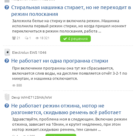
Стиральная машинка стирает, но не переходит в
режим полоскания
Заложила белье на стирку и включила режим. Машинка
исполнила первый режим стирки, но когда пришел момент
переключиться в режим полоскания, работа ...
21
1
18 321
4 решения
Electrolux EWS 1046
Не работает ни одна программа стирки
При включении программы она тут же сбрасывается,
включается слив воды, на дисплее появляется отчёт 3-2-1 по
минутам, и машинка отключается.
888
Dexp WM-E712SMA/WW
Не работает режим отжима, мотор не
разгоняется, скидываю ремень всё работает
Здравствуйте, проблема моя в следующем. Включаю режим
отжима, зависает на 10мин, и крутит медленно, при этом
мотор жикает.скидываю ремень, тем самым ...