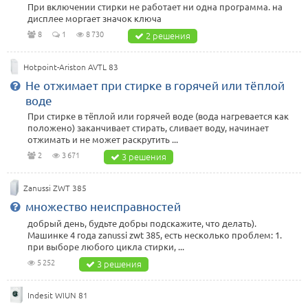
При включении стирки не работает ни одна программа. на
дисплее моргает значок ключа
8
1
8 730
2 решения
Hotpoint-Ariston AVTL 83
Не отжимает при стирке в горячей или тёплой
воде
При стирке в тёплой или горячей воде (вода нагревается как
положено) заканчивает стирать, сливает воду, начинает
отжимать и не может раскрутить ...
2
3 671
3 решения
Zanussi ZWT 385
множество неисправностей
добрый день, будьте добры подскажите, что делать).
Машинке 4 года zanussi zwt 385, есть несколько проблем: 1.
при выборе любого цикла стирки, ...
5 252
3 решения
Indesit WIUN 81