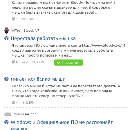
Купил недавно мышь от фирмы Bloody. Поиграл на ней 2
недели и решил скачать драйвер для неё. В коробке от
мышки была визитка с сайтом для драйвера! ...
1
1 664
A4Tech Bloody V7
Перестала работать мышка
Я установил ПО с официального сайта-http://www.bloody.tw/ И
когда я запустил программу, у меня перестала работать
мышка, просто погасла и ни на ...
6
2
5 759
2 решения
мигает колёсико мыши
Колёсико мыши быстро мигает и не перестаёт это делать. Я
знаю, что когда колёсико мыши мигает, с его помощью
можно менять сенсу, но теперь чтобы я ...
4
2 290
Мыши A4Tech
Windows и Официальное ПО не распознаёт
мышку