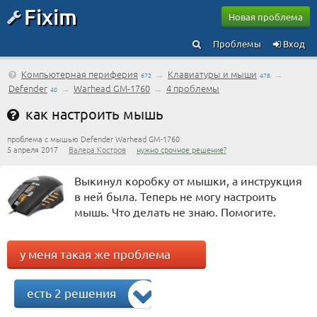
Fixim
Новая проблема
Проблемы
Вход
Компьютерная периферия
→
Клавиатуры и мыши
→
672
478
Defender
→
Warhead GM-1760
→
4 проблемы
40
как настроить мышь
проблема с мышью Defender Warhead GM-1760
5 апреля 2017
Валера Костров
нужно срочное решение?
Выкинул коробку от мышки, а инструкция
в ней была. Теперь не могу настроить
мышь. Что делать не знаю. Помогите.
у меня такая же проблема
есть 2 решения