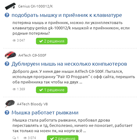
Genius GK-100012/K
подобрать мышку и приёмник к клавиатуре
потеряна мышь и приёмник, можно ли укомплектовать
клавиатуру genius gk-100012/k мышкой и приёмником, если
родные потеряны?
3 047
2 решения
A4Tech G9-500F
Дублируем мышь на несколько компьютеров
Доброго дня. У меня две мыши A4Tech G9-500F. Пытался,
используя программу "Pair ID Progpam" с офф сайта, перешить
оба приёмника так чтобы на двух ...
1 369
1 решение
A4Tech Bloody V8
Мышка работает рывками
Мышка стала работать рывками, пробовал дрова
переставлять и тд, бесполезно, ничего не помогает, работает
так только на моем пк, на ноуте всё ...
1
3 074
2 решения