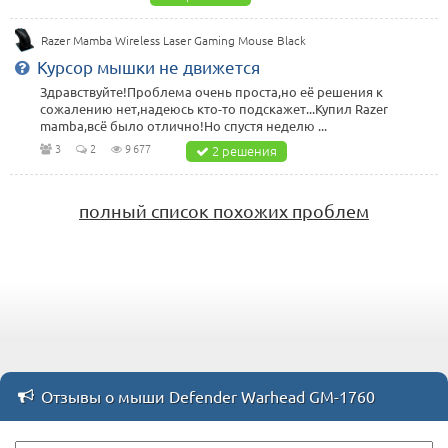
Razer Mamba Wireless Laser Gaming Mouse Black
Курсор мышки не движется
Здравствуйте!Проблема очень проста,но её решения к
сожалению нет,надеюсь кто-то подскажет...Купил Razer
mamba,всё было отлично!Но спустя неделю ...
3
2
9 677
2 решения
полный список похожих проблем
Отзывы о мыши Defender Warhead GM-1760