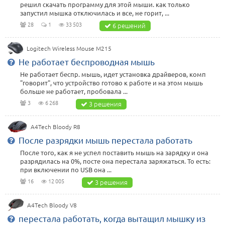
решил скачать программу для этой мыши. как только
запустил мышка отключилась и все, не горит, ...
28
1
33 503
6 решений
Logitech Wireless Mouse M215
Не работает беспроводная мышь
Не работает беспр. мышь, идет установка драйверов, комп
"говорит", что устройство готово к работе и на этом мышь
больше не работает, пробовала ...
3
6 268
3 решения
A4Tech Bloody R8
После разрядки мышь перестала работать
После того, как я не успел поставить мышь на зарядку и она
разрядилась на 0%, посте она перестала заряжаться. То есть:
при включении по USB она ...
16
12 005
3 решения
A4Tech Bloody V8
перестала работать, когда вытащил мышку из