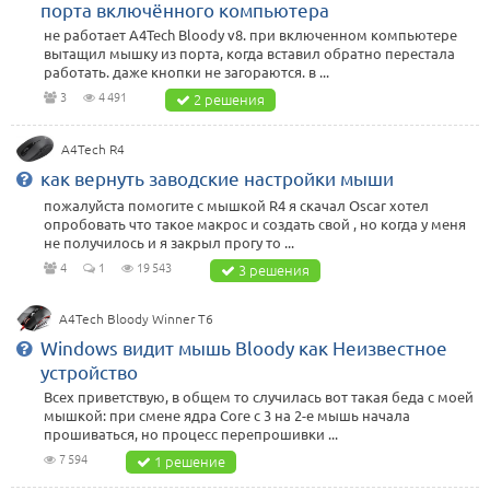
порта включённого компьютера
не работает A4Tech Bloody v8. при включенном компьютере
вытащил мышку из порта, когда вставил обратно перестала
работать. даже кнопки не загораются. в ...
3
4 491
2 решения
A4Tech R4
как вернуть заводские настройки мыши
пожалуйста помогите с мышкой R4 я скачал Oscar хотел
опробовать что такое макрос и создать свой , но когда у меня
не получилось и я закрыл прогу то ...
4
1
19 543
3 решения
A4Tech Bloody Winner T6
Windows видит мышь Bloody как Неизвестное
устройство
Всех приветствую, в общем то случилась вот такая беда с моей
мышкой: при смене ядра Core с 3 на 2-е мышь начала
прошиваться, но процесс перепрошивки ...
7 594
1 решение