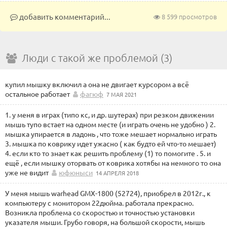
добавить комментарий...
8 599 просмотров
Люди с такой же проблемой (3)
купил мышку включил а она не двигает курсором а всё
остальное работает
фагюф
7 МАЯ 2021
1. у меня в играх (типо кс, и др. шутерах) при резком движении
мышь тупо встает на одном месте (и играть очень не удобно ) 2.
мышка упирается в ладонь , что тоже мешает нормально играть
3. мышка по коврику идет ужасно ( как будто ей что-то мешает)
4. если кто то знает как решить проблему (1) то помогите . 5. и
ещё , если мышку оторвать от коврика хотябы на немного то она
уже не видит
юфюныси
14 АПРЕЛЯ 2018
У меня мышь warhead GMX-1800 (52724), приобрел в 2012г., к
компьютеру с монитором 22дюйма. работала прекрасно.
Возникла проблема со скоростью и точностью установки
указателя мыши. Грубо говоря, на большой скорости, мышь