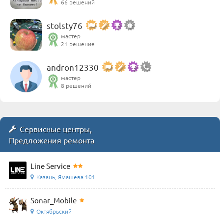
66 решений
stolsty76
мастер
21 решение
andron12330
мастер
8 решений
Сервисные центры,
Предложения ремонта
Line Service
Казань, Ямашева 101
Sonar_Mobile
Октябрьский