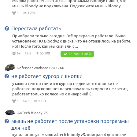
Мышка работает, светится, а программа Bloody6 пишет, что
мышь Bloody не подключена. Подключите мышь Bloody
1
1 294
Перестала работать
Приобрели только сегодня. Всё прекрасно работало. Было
установлено ПО Bloody2 с диска, что не отразилось на работе,
но! После того, как мы скачали с ...
69
2
55 309
11 решений
Defender Warhead GM-1760
не работает курсор и кнопки
у мыши сенсор светится курсор не двигается кнопки не
работают подсветки нет переключатель скорости не светит,
работает только колесо но с инверсией (...
1
3
1 121
A4Tech Bloody V5
мышь не работает после установки программы
для неё
купил игровую мышь a4tech bloody v5. поиграл 4 дня после