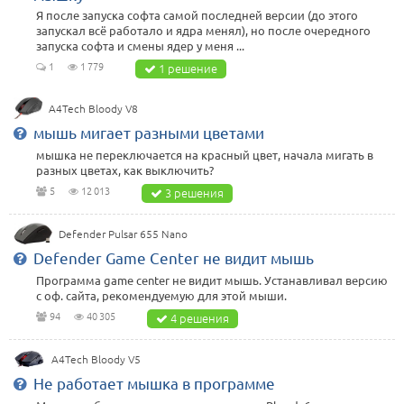
Я после запуска софта самой последней версии (до этого
запускал всё работало и ядра менял), но после очередного
запуска софта и смены ядер у меня ...
1
1 779
1 решение
A4Tech Bloody V8
мышь мигает разными цветами
мышка не переключается на красный цвет, начала мигать в
разных цветах, как выключить?
5
12 013
3 решения
Defender Pulsar 655 Nano
Defender Game Center не видит мышь
Программа game center не видит мышь. Устанавливал версию
с оф. сайта, рекомендуемую для этой мыши.
94
40 305
4 решения
A4Tech Bloody V5
Не работает мышка в программе