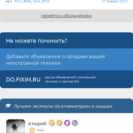
4 KV-2_BIAS_Tank_Blitz
27 января 2025
перейти к обсуждениям
Не можете починить?
Добавьте объявление о продаже вашей
неисправной техники
доска объявлений сломанной
DO.FIXIM.RU
техники и запчастей
Лучшие эксперты по клавиатурам и мышам
етырий
гуру