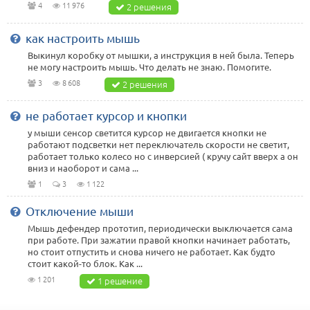
4
11 976
2 решения
как настроить мышь
Выкинул коробку от мышки, а инструкция в ней была. Теперь
не могу настроить мышь. Что делать не знаю. Помогите.
3
8 608
2 решения
не работает курсор и кнопки
у мыши сенсор светится курсор не двигается кнопки не
работают подсветки нет переключатель скорости не светит,
работает только колесо но с инверсией ( кручу сайт вверх а он
вниз и наоборот и сама ...
1
3
1 122
Отключение мыши
Мышь дефендер прототип, периодически выключается сама
при работе. При зажатии правой кнопки начинает работать,
но стоит отпустить и снова ничего не работает. Как будто
стоит какой-то блок. Как ...
1 201
1 решение