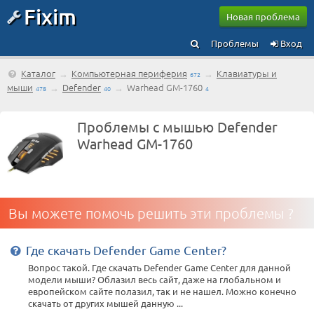
Fixim
Новая проблема
Проблемы
Вход
Каталог
→
Компьютерная периферия
→
Клавиатуры и
672
мыши
→
Defender
→
Warhead GM-1760
478
40
4
Проблемы с мышью Defender
Warhead GM-1760
Вы можете помочь решить эти проблемы ?
Где скачать Defender Game Center?
Вопрос такой. Где скачать Defender Game Center для данной
модели мыши? Облазил весь сайт, даже на глобальном и
европейском сайте полазил, так и не нашел. Можно конечно
скачать от других мышей данную ...