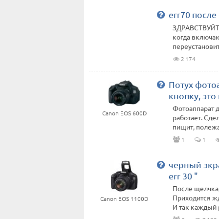
err70 посл
ЗДРАВСТВУЙТЕ
когда включаю
переустановите
2 174
Потух фото
кнопку, это
Фотоаппарат д
Canon EOS 600D
работает. Сде
пищит, полежад
1
1
черный экр
err 30 "
После щелчка,
Приходится жд
Canon EOS 1100D
И так каждый р