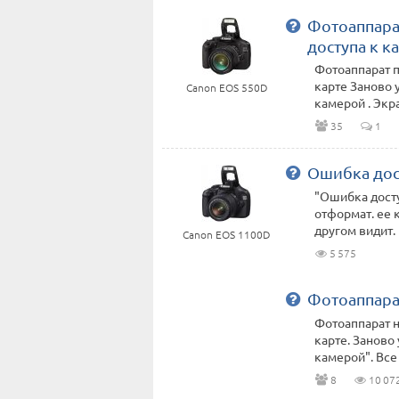
Фотоаппара
доступа к к
Фотоаппарат п
карте Заново 
Canon EOS 550D
камерой . Экра
35
1
Ошибка дост
"Ошибка досту
отформат. ее 
другом видит. Е
Canon EOS 1100D
5 575
Фотоаппара
Фотоаппарат н
карте. Заново
камерой". Все 
8
10 07