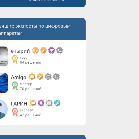
учшие эксперты по цифровым
аппаратам
етырий
гуру
64 решения
Amigo
мастер
70 решений
ГАРИН
эксперт
47 решений