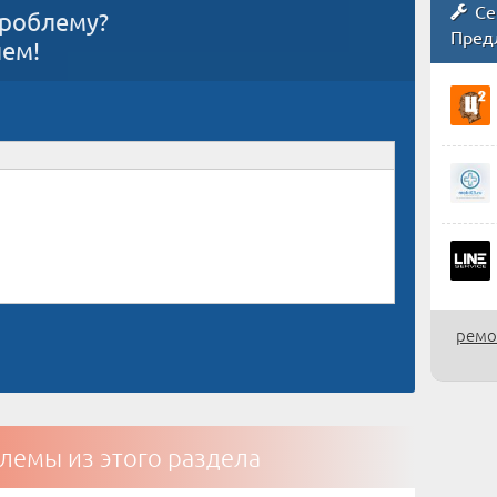
Се
проблему?
Пред
ием!
ремо
лемы из этого раздела