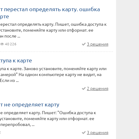
т перестал определять карту. ошибка
арте
ерестал определять карту. Пишет, ошибка доступа к
установите, поменяйте карту или отформат. ее
н после ...
3 решения
40 226
упа к карте
па к карте. Заново установите, поменяйте карту или
камерой" На одном компьютере карту не видит, на
сли из ...
2 решения
т не определяет карту
е определяет карту. Пишет: "Ошибка доступа к
 установите, поменяйте карту или отформат. ее
перепробовал, ...
3 решения
2