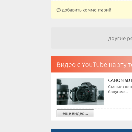
добавить комментарий
другие 
Видео с YouTube на эту 
CANON 5D E
Станьте спо
бонусам: ...
ещё видео...