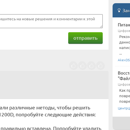
Зам
Питан
Цифров
Реком
отправить
данно
напис
...
AkexDS
Восст
"Файл
Цифров
Как п
повре
повре
вали различные методы, чтобы решить
Центр
1200D, попробуйте следующие действия:
и правильно вставлена. Попробуйте удалить