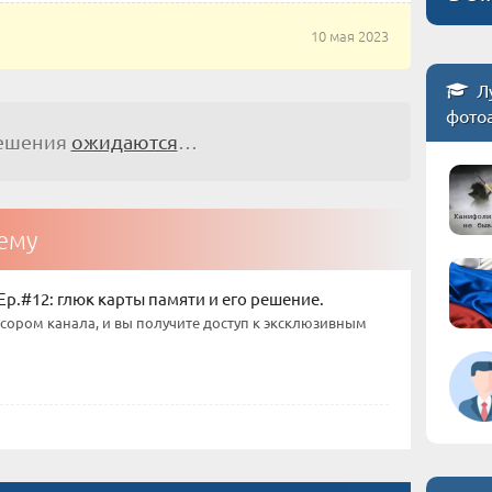
10 мая 2023
Л
фото
решения
ожидаются
…
тему
p.#12: глюк карты памяти и его решение.
нсором канала, и вы получите доступ к эксклюзивным