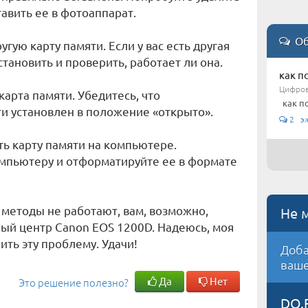
тавить ее в фотоаппарат.
Об
гую карту памяти. Если у вас есть другая
становить и проверить, работает ли она.
как п
Цифров
карта памяти. Убедитесь, что
как п
и установлен в положение «открыто».
2 э
ь карту памяти на компьютере.
омпьютеру и отформатируйте ее в формате
методы не работают, вам, возможно,
Не 
ный центр Canon EOS 1200D. Надеюсь, моя
ть эту проблему. Удачи!
Доба
ваше
Да
Нет
Это решение полезно?
DO.