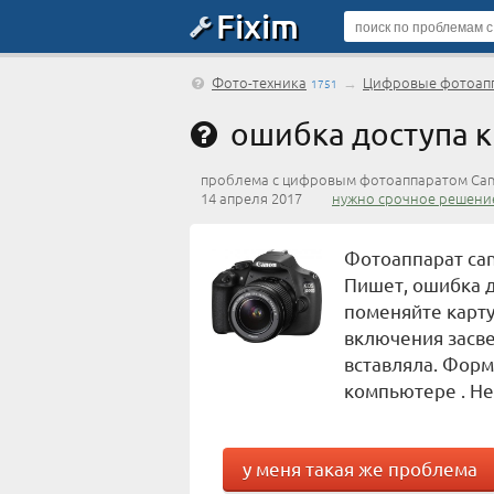
Fixim
Фото-техника
→
Цифровые фотоап
1751
ошибка доступа к
проблема с цифровым фотоаппаратом Can
14 апреля 2017
нужно срочное решени
Фотоаппарат can
Пишет, ошибка д
поменяйте карту
включения засве
вставляла. Форм
компьютере . Не
у меня такая же проблема