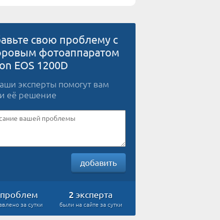
авьте свою проблему с
ровым фотоаппаратом
on EOS 1200D
наши эксперты помогут вам
и её решение
добавить
2
проблем
эксперта
авлено за сутки
были на сайте за сутки