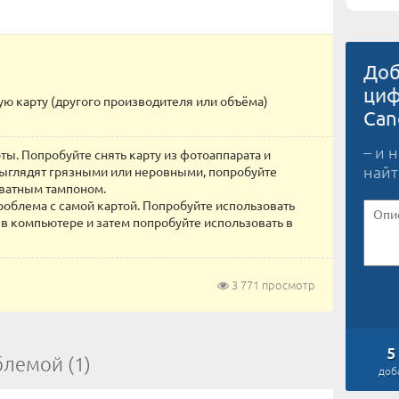
Доб
циф
ую карту (другого производителя или объёма)
Can
– и 
ты. Попробуйте снять карту из фотоаппарата и
найт
выглядят грязными или неровными, попробуйте
 ватным тампоном.
проблема с самой картой. Попробуйте использовать
 в компьютере и затем попробуйте использовать в
3 771 просмотр
5
блемой (1)
доб