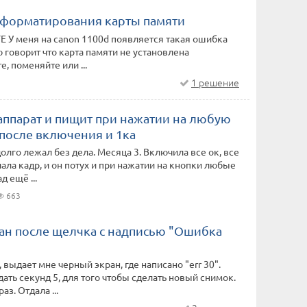
е форматирования карты памяти
 У меня на canon 1100d появляется такая ошибка
 говорит что карта памяти не установлена
, поменяйте или ...
1 решение
аппарат и пищит при нажатии на любую
 после включения и 1ка
олго лежал без дела. Месяца 3. Включила все ок, все
лала кадр, и он потух и при нажатии на кнопки любые
 ещё ...
663
ан после щелчка с надписью "Ошибка
 выдает мне черный экран, где написано "err 30".
ать секунд 5, для того чтобы сделать новый снимок.
аз. Отдала ...