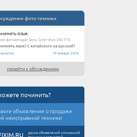
суждения фото-техники
оменять язык
ой фотоаппарат Sony Cyber-shot DSC-T70
оменять язык? С китайского на русский?
жанюгюл
10 января 2024
перейти к обсуждениям
можете починить?
вьте объявление о продаже
й неисправной техники
доска объявлений сломанной
FIXIM.RU
техники и запчастей