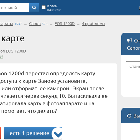
в этом
разделе
параты
→
Canon
→
EOS 1200D
→
4 проблемы
1537
596
 карте
От
Cano
on EOS 1200D
е?
on 1200d перестал определять карту.
оступа к карте Заново установите,
 или отформат. ее камерой . Экран после
чивается через секунд 10. Вытаскивала ее
атировала карту в фотоаппарате и на
 помогает. что делать?
Вы
есть 1 решение