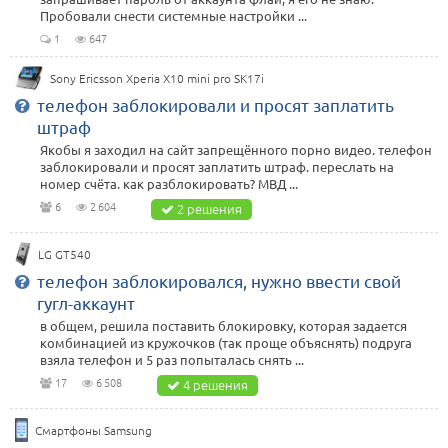
Пробовали снести системные настройки ...
1
647
Sony Ericsson Xperia X10 mini pro SK17i
телефон заблокировали и просят заплатить
штраф
Якобы я заходил на сайт запрещённого порно видео. телефон
заблокировали и просят заплатить штраф. переслать на
номер счёта. как разблокировать? МВД ...
6
2 604
2 решения
LG GT540
телефон заблокировался, нужно ввести свой
гугл-аккаунт
в общем, решила поставить блокировку, которая задается
комбинацией из кружочков (так проще объяснять) подруга
взяла телефон и 5 раз попыталась снять ...
17
6 508
4 решения
Смартфоны Samsung