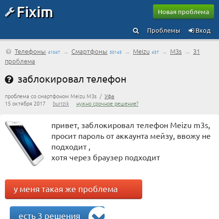
Fixim
Новая проблема
Проблемы
Вход
Телефоны
→
Смартфоны
→
Meizu
→
M3s
→
31
41047
30145
437
проблема
заблокировал телефон
проблема со смартфоном Meizu M3s /
Уфа
15 октября 2017
burrzik
нужно срочное решение?
привет, заблокировал телефон Meizu m3s,
просит пароль от аккаунта мейзу, ввожу не
подходит ,
хотя через браузер подходит
у меня такая же проблема
есть 3 решения