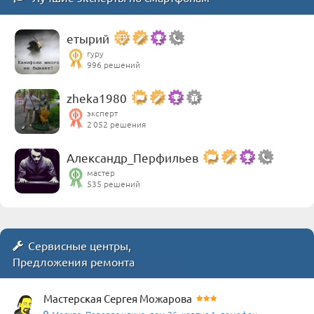
етырий
гуру
996 решений
zheka1980
эксперт
2 052 решения
Александр_Перфильев
мастер
535 решений
Сервисные центры,
Предложения ремонта
Мастерская Сергея Можарова
Москва, Перерва улица, дом 26, корпус 1, домофон ...