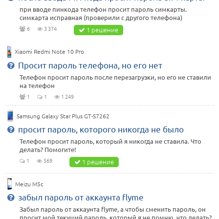
при вводе пинкода телефон просит пароль симкарты.
симкарта исправная (проверили с другого телефона)
6
3 374
1 решение
Xiaomi Redmi Note 10 Pro
Просит пароль телефона, но его нет
Телефон просит пароль после перезагрузки, но его не ставили
на телефон
1
1
1 249
Samsung Galaxy Star Plus GT-S7262
просит пароль, которого никогда не было
Телефон просит пароль, который я никогда не ставила. Что
делать? Помогите!
1
569
1 решение
Meizu M5c
забыл пароль от аккаунта flyme
Забыл пароль от аккаунта flyme, а чтобы сменить пароль, он
просит мой текущий пароль, который я не помню, что делать?