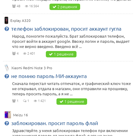
48
16 564
2 решения
Explay A320
телефон заблокирован, просит аккаунт гугла
Народ, помогите пожалуйста. Брат заблокировал телефон,
просит войти в аккаунт google. Ввожу логин и пароль, выдает
что не верно введено. Введено всё ...
4
2 401
1 решение
Xiaomi Redmi Note 3 Pro
не помню пароль МИ-аккаунта
Сначала перестал читать отпечаток, и графический ключ тоже
не открывал, отдала в магазин, они отправили на прошивку,
теперь просить пароль, а я не ...
1
1
1 421
1 решение
Meizu 16
заблокирован. просит пароль флай
Здравствуйте. у меня заблокирован телефон при включении
запрашивает пароль от аккаунта флай, я его не знаю.