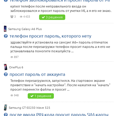
купил телефон после неправильного входа он
заблокировался и просит пароль от учетки Mi, а я его не знаю.
3
4 433
3 решения
Samsung Galaxy A6 Plus
телефон просит пароль, которого нету
здравствуйте я установила на самсунг А6+ пароль отпечаток
пальца после перезагрузки телефон просит пароль а я его не
устанавливала помогите пожалуйста ...
897
OnePlus 6
просит пароль от аккаунта
Телефон перезагрузился, запустился. На стартовом экране
приветствие и "начать настройки". После нажатия на "начать"
просит перенести файлы и просит ...
948
1 решение
Samsung GT-S5250 Wave 525
после ввода PIN-кода просит пароль SIM-карты