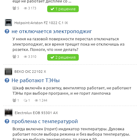
ещё не работает дисплей со ...
5
3 173
1 решение
Hotpoint-Ariston FZ 1022 C.1 IX
не отключается электроподжиг
У меня на газовой поверхности перестал отключаться
электроподжиг, все время трещит пока не отключишь из
розетки. Помоги, что мне делать?
3
3 310
2 решения
BEKO OIC 22102 X
Не работают ТЭНы
Шкаф включён в розетку, вентилятор работает, не работают
ТЭНы при выборе программ, и не горит лампочка
1
1
1 244
Electrolux EOB 93301 AX
проблема с температурой
Всегда включен (горит) индикатор температуры. Духовка
работает после выбора режима и без выбора температуры.
Если же выбрать температуру, то даже в 50 ...