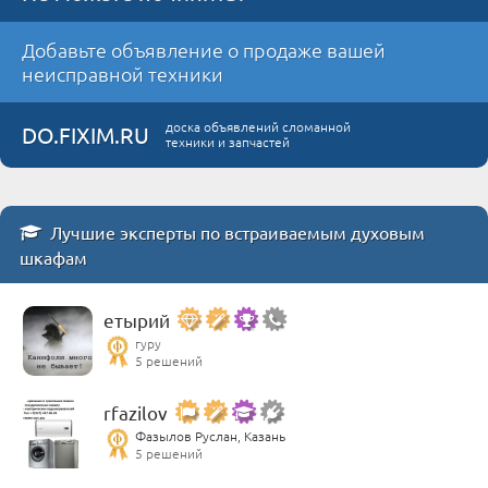
Добавьте объявление о продаже вашей
неисправной техники
доска объявлений сломанной
DO.FIXIM.RU
техники и запчастей
Лучшие эксперты по встраиваемым духовым
шкафам
етырий
гуру
5 решений
rfazilov
Фазылов Руслан, Казань
5 решений