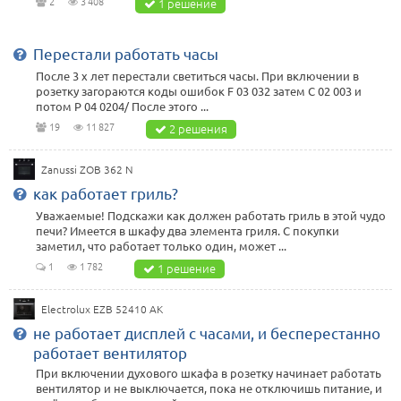
2
3 408
1 решение
Перестали работать часы
После 3 х лет перестали светиться часы. При включении в
розетку загораются коды ошибок F 03 032 затем C 02 003 и
потом P 04 0204/ После этого ...
19
11 827
2 решения
Zanussi ZOB 362 N
как работает гриль?
Уважаемые! Подскажи как должен работать гриль в этой чудо
печи? Имеется в шкафу два элемента гриля. С покупки
заметил, что работает только один, может ...
1
1 782
1 решение
Electrolux EZB 52410 AK
не работает дисплей с часами, и бесперестанно
работает вентилятор
При включении духового шкафа в розетку начинает работать
вентилятор и не выключается, пока не отключишь питание, и