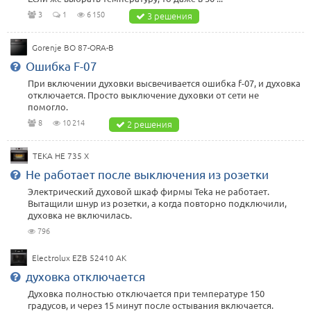
3
1
6 150
3 решения
Gorenje BO 87-ORA-B
Ошибка F-07
При включении духовки высвечивается ошибка f-07, и духовка
отключается. Просто выключение духовки от сети не
помогло.
8
10 214
2 решения
TEKA HE 735 X
Не работает после выключения из розетки
Электрический духовой шкаф фирмы Teka не работает.
Вытащили шнур из розетки, а когда повторно подключили,
духовка не включилась.
796
Electrolux EZB 52410 AK
духовка отключается
Духовка полностью отключается при температуре 150
градусов, и через 15 минут после остывания включается.