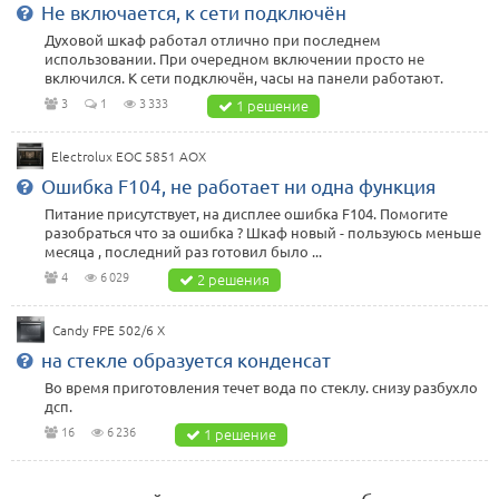
Не включается, к сети подключён
Духовой шкаф работал отлично при последнем
использовании. При очередном включении просто не
включился. К сети подключён, часы на панели работают.
3
1
3 333
1 решение
Electrolux EOC 5851 AOX
Ошибка F104, не работает ни одна функция
Питание присутствует, на дисплее ошибка F104. Помогите
разобраться что за ошибка ? Шкаф новый - пользуюсь меньше
месяца , последний раз готовил было ...
4
6 029
2 решения
Candy FPE 502/6 X
на стекле образуется конденсат
Во время приготовления течет вода по стеклу. снизу разбухло
дсп.
16
6 236
1 решение