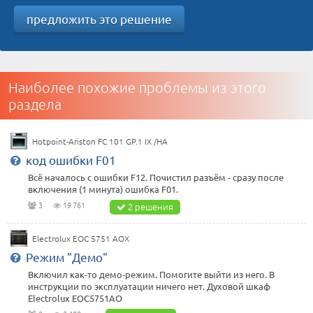
предложить это решение
Наиболее похожие проблемы из этого
раздела
Hotpoint-Ariston FC 101 GP.1 IX /HA
код ошибки F01
Всё началось с ошибки F12. Почистил разъём - сразу после
включения (1 минута) ошибка F01.
3
19 761
2 решения
Electrolux EOC 5751 AOX
Режим "Демо"
Включил как-то демо-режим. Помогите выйти из него. В
инструкции по эксплуатации ничего нет. Духовой шкаф
Electrolux EOC5751AO