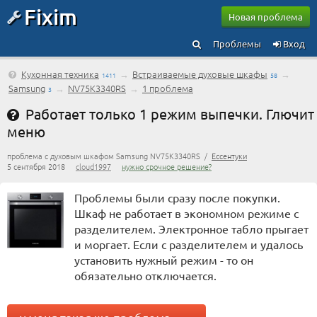
Fixim
Новая проблема
Проблемы
Вход
Кухонная техника
→
Встраиваемые духовые шкафы
→
1411
58
Samsung
→
NV75K3340RS
→
1 проблема
3
Работает только 1 режим выпечки. Глючит
меню
проблема с духовым шкафом Samsung NV75K3340RS /
Ессентуки
5 сентября 2018
cloud1997
нужно срочное решение?
Проблемы были сразу после покупки.
Шкаф не работает в экономном режиме с
разделителем. Электронное табло прыгает
и моргает. Если с разделителем и удалось
установить нужный режим - то он
обязательно отключается.