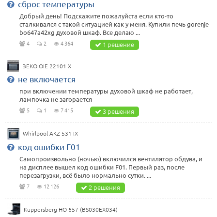
сброс температуры
Добрый день! Подскажите пожалуйста если кто-то
сталкивался с такой ситуацией как у меня. Купили печь gorenje
bo647a42xg духовой шкаф. Все делаю ...
4
2
4 364
1 решение
BEKO OIE 22101 X
не включается
при включении температуры духовой шкаф не работает,
лампочка не загорается
5
1
7 415
3 решения
Whirlpool AKZ 531 IX
код ошибки F01
Самопроизвольно (ночью) включился вентилятор обдува, и
на дисплее вышел код ошибки F01. Первый раз, после
перезагрузки, всё было нормально сутки. ...
7
12 126
2 решения
Kuppersberg HO 657 (BS030EX034)