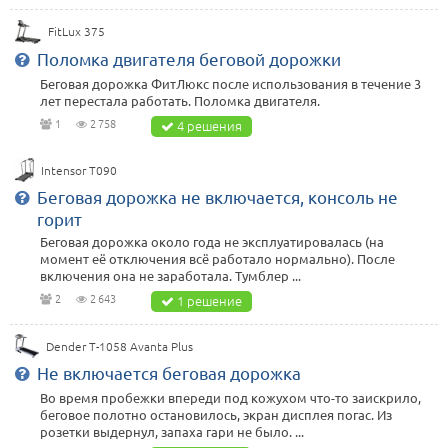
FitLux 375
Поломка двигателя беговой дорожки
Беговая дорожка ФитЛюкс после использования в течение 3
лет перестала работать. Поломка двигателя.
1
2 758
4 решения
Intensor T090
Беговая дорожка не включается, консоль не
горит
Беговая дорожка около года не эксплуатировалась (на
момент её отключения всё работало нормально). После
включения она не заработала. Тумблер ...
2
2 643
1 решение
Dender T-1058 Avanta Plus
Не включается беговая дорожка
Во время пробежки впереди под кожухом что-то заискрило,
беговое полотно остановилось, экран дисплея погас. Из
розетки выдернул, запаха гари не было. ...