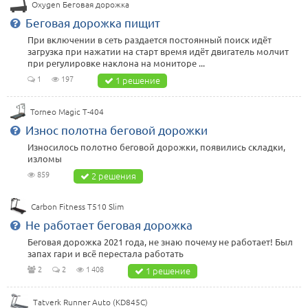
Oxygen Беговая дорожка
Беговая дорожка пищит
При включении в сеть раздается постоянный поиск идёт
загрузка при нажатии на старт время идёт двигатель молчит
при регулировке наклона на мониторе ...
1
197
1 решение
Torneo Magic T-404
Износ полотна беговой дорожки
Износилось полотно беговой дорожки, появились складки,
изломы
859
2 решения
Carbon Fitness T510 Slim
Не работает беговая дорожка
Беговая дорожка 2021 года, не знаю почему не работает! Был
запах гари и всё перестала работать
2
2
1 408
1 решение
Tatverk Runner Auto (KD845C)