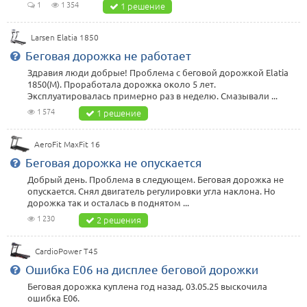
1
1 354
1 решение
Larsen Elatia 1850
Беговая дорожка не работает
Здравия люди добрые! Проблема с беговой дорожкой Elatia
1850(M). Проработала дорожка около 5 лет.
Эксплуатировалась примерно раз в неделю. Смазывали ...
1 574
1 решение
AeroFit MaxFit 16
Беговая дорожка не опускается
Добрый день. Проблема в следующем. Беговая дорожка не
опускается. Снял двигатель регулировки угла наклона. Но
дорожка так и осталась в поднятом ...
1 230
2 решения
CardioPower T45
Ошибка Е06 на дисплее беговой дорожки
Беговая дорожка куплена год назад. 03.05.25 выскочила
ошибка Е06.