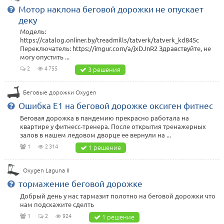
Мотор наклона беговой дорожки не опускает
деку
Модель:
https://catalog.onliner.by/treadmills/tatverk/tatverk_kd845c
Переключатель: https://imgur.com/a/jxDJnR2 Здравствуйте, не
могу опустить ...
2
4 755
3 решения
Беговые дорожки Oxygen
Ошибка Е1 на беговой дорожке оксиген фитнес
Беговая дорожка в пандемию прекрасно работала на
квартире у фитнесс-тренера. После открытия тренажерных
залов в нашем ледовом дворце ее вернули на ...
1
2 314
1 решение
Oxygen Laguna II
тормажение беговой дорожке
Добрый день у нас тармазит полотно на беговой дорожки что
нам подскажите сделть
1
2
924
1 решение