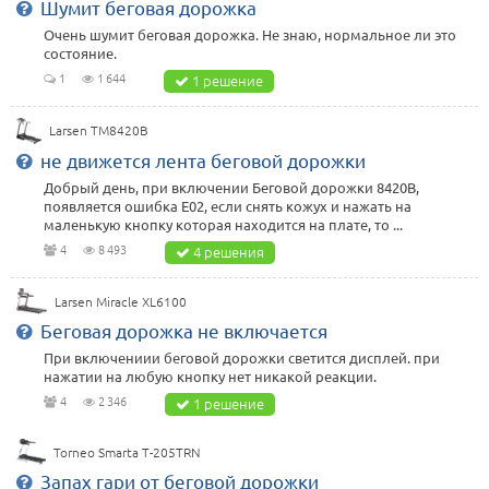
Шумит беговая дорожка
Очень шумит беговая дорожка. Не знаю, нормальное ли это
состояние.
1
1 644
1 решение
Larsen TM8420B
не движется лента беговой дорожки
Добрый день, при включении Беговой дорожки 8420B,
появляется ошибка E02, если снять кожух и нажать на
маленькую кнопку которая находится на плате, то ...
4
8 493
4 решения
Larsen Miracle XL6100
Беговая дорожка не включается
При включениии беговой дорожки светится дисплей. при
нажатии на любую кнопку нет никакой реакции.
4
2 346
1 решение
Torneo Smarta T-205TRN
Запах гари от беговой дорожки