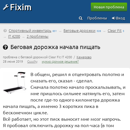
Fixim
Новая проблема
Проблемы
Вход
Спортивный инвентарь
→
Беговые дорожки
→
Clear Fit
851
528
5
→
IT 4200
→
2 проблемы
Беговая дорожка начала пищать
проблема с беговой дорожкой Clear Fit IT 4200 /
Кемерово
28 июня 2019
Guuchy
нужно срочное решение?
В общем, решил я отцентровать полотно и
смазать его, сказал - сделал.
Сначала полотно начало проскальзывать, и
мне пришлось сильнее натянуть его, затем
после где-то одного километра дорожка
начала пищать, а именно 3 коротких пика в
бесконечном цикле.
Всё работает, но этот писк выносит мне мозг напрочь.
Я пробовал отключить дорожку на пол-часа (в том