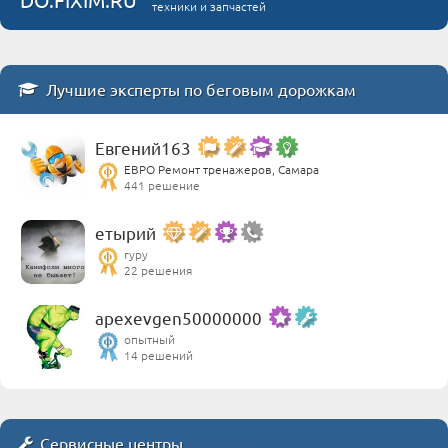
техники и запчастей
Лучшие эксперты по беговым дорожкам
Евгений163
ЕВРО Ремонт тренажеров, Самара
441 решение
етырий
гуру
22 решения
apexevgen50000000
опытный
14 решений
Сервисные центры,