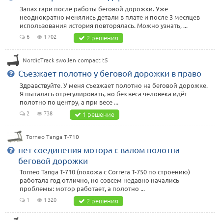
Запах гари после работы беговой дорожки. Уже
неоднократно менялись детали в плате и после 3 месяцев
использования история повторялась. Можно узнать, ...
6
1 702
2 решения
NordicTrack swollen compact t5
Съезжает полотно у беговой дорожки в право
Здравствуйте. У меня съезжает полотно на беговой дорожке.
Я пыталась отрегулировать, но без веса человека идёт
полотно по центру, а при весе ...
2
738
1 решение
Torneo Tanga T-710
нет соединения мотора с валом полотна
беговой дорожки
Torneo Tanga T-710 (похожа с Correra T-750 по строению)
работала год отлично, но совсем недавно начались
проблемы: мотор работает, а полотно ...
1
1 320
2 решения