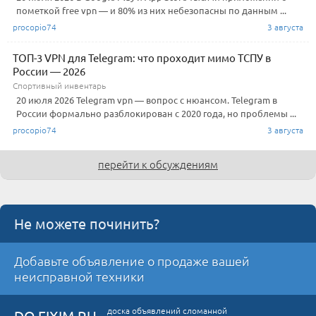
пометкой free vpn — и 80% из них небезопасны по данным ...
procopio74
3 августа
ТОП-3 VPN для Telegram: что проходит мимо ТСПУ в
России — 2026
Спортивный инвентарь
20 июля 2026 Telegram vpn — вопрос с нюансом. Telegram в
России формально разблокирован с 2020 года, но проблемы ...
procopio74
3 августа
перейти к обсуждениям
Не можете починить?
Добавьте объявление о продаже вашей
неисправной техники
доска объявлений сломанной
DO.FIXIM.RU