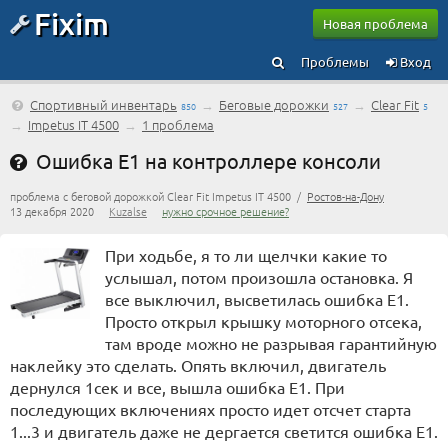
Fixim
Новая проблема
Проблемы
Вход
Спортивный инвентарь
→
Беговые дорожки
→
Clear Fit
850
527
5
→
Impetus IT 4500
→
1 проблема
Ошибка Е1 на контроллере консоли
проблема с беговой дорожкой Clear Fit Impetus IT 4500 /
Ростов-на-Дону
13 декабря 2020
Kuzalse
нужно срочное решение?
При ходьбе, я то ли щелчки какие то
услышал, потом произошла остановка. Я
все выключил, высветилась ошибка Е1.
Просто открыл крышку моторного отсека,
там вроде можно не разрывая гарантийную
наклейку это сделать. Опять включил, двигатель
дернулся 1сек и все, вышла ошибка Е1. При
последующих включениях просто идет отсчет старта
1...3 и двигатель даже не дергается светится ошибка Е1.