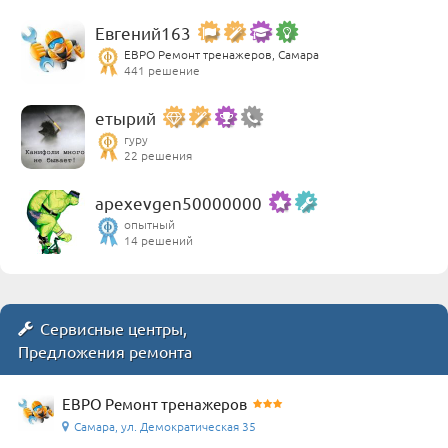
Евгений163
ЕВРО Ремонт тренажеров, Самара
441 решение
етырий
гуру
22 решения
apexevgen50000000
опытный
14 решений
Сервисные центры,
Предложения ремонта
ЕВРО Ремонт тренажеров
Самара, ул. Демократическая 35