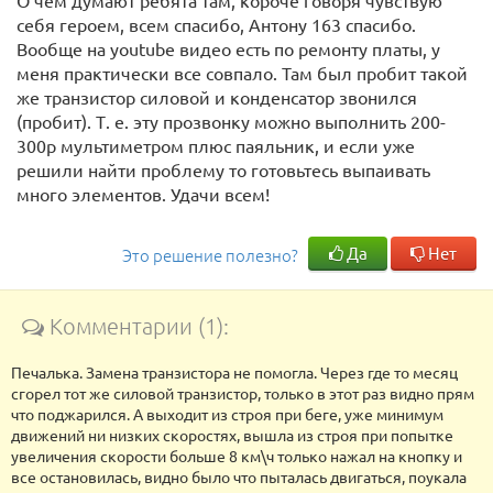
О чем думают ребята там, короче говоря чувствую
себя героем, всем спасибо, Антону 163 спасибо.
Вообще на youtube видео есть по ремонту платы, у
меня практически все совпало. Там был пробит такой
же транзистор силовой и конденсатор звонился
(пробит). Т. е. эту прозвонку можно выполнить 200-
300р мультиметром плюс паяльник, и если уже
решили найти проблему то готовьтесь выпаивать
много элементов. Удачи всем!
Да
Нет
Это решение полезно?
Комментарии (1):
Печалька. Замена транзистора не помогла. Через где то месяц
сгорел тот же силовой транзистор, только в этот раз видно прям
что поджарился. А выходит из строя при беге, уже минимум
движений ни низких скоростях, вышла из строя при попытке
увеличения скорости больше 8 км\ч только нажал на кнопку и
все остановилась, видно было что пыталась двигаться, поукала