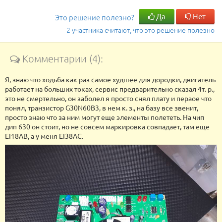
Да
Нет
Это решение полезно?
2 участника считают, что это решение полезно
Комментарии (4):
Я, знаю что ходьба как раз самое худшее для дородки, двигатель
работает на больших токах, сервис предварительно сказал 4т. р.,
это не смертельно, он заболел я просто снял плату и пераое что
понял, транзистор G30N60B3, в нем к. з., на базу все звенит,
просто знаю что за ним могут еще элементы полететь. На чип
дип 630 он стоит, но не совсем маркировка совпадает, там еще
EI18AB, а у меня EI38AC.