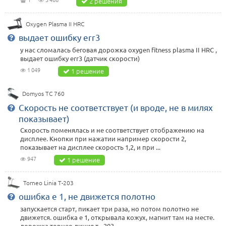
2 решения
Oxygen Plasma II HRC
выдает ошибку err3
у нас сломалась беговая дорожка oxygen fitness plasma II HRC ,
выдает ошибку err3 (датчик скорости)
1 049
1 решение
Domyos TC 760
Скорость не соответствует (и вроде, не в милях
показывает)
Скорость поменялась и не соответствует отображению на
дисплее. Кнопки при нажатии например скорости 2,
показывает на дисплее скорость 1,2, и при ...
947
1 решение
Torneo Linia T-203
ошибка е 1, не движется полотно
запускается старт, пикает три раза, но потом полотно не
движется. ошибка е 1, открывала кожух, магнит там на месте.
дорожка торнео линия т - 203