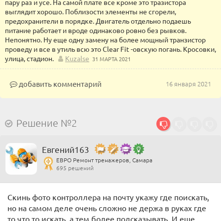
пару раз и усе. На самой плате все кроме это тразистора
выглядит хорошо. Поблизости элементы не сгорели,
предохранители в порядке. Двигатель отдельно подаешь
питание работает и вроде одинаково ровно без рывков.
Непонятно. Ну еще одну замену на более мощный транзистор
проведу и все в утиль всю это Clear Fit -овскую погань. Кросовки,
улица, стадион.
Kuzalse
31 МАРТА 2021
добавить комментарий
16 января 2021
Решение №2
Евгений163
ЕВРО Ремонт тренажеров, Самара
695 решений
Скинь фото контроллера на почту укажу где поискать,
но на самом деле очень сложно не держа в руках где
то что то искать, а тем более подсказывать. И еще