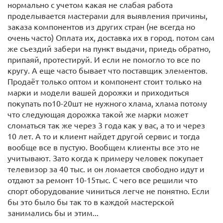
нормально с учетом какая не слабая работа
проделывается мастерами для выявления причины,
заказа компонентов из других стран (не всегда но
очень часто) Оплата их, доставка их в город. потом сам
же съездий забери на пункт выдачи, приедь обратно,
припаяй, протестируй. И если не помогло то все по
кругу. А еще часто бывает что поставщик элементов.
Продаёт только оптом и компонент стоит только на
марки и модели вашей дорожки и приходиться
покупать по10-20шт не нужного хлама, хлама потому
что следующая дорожка такой же марки может
сломаться так же через 3 года как у вас, а то и через
10 лет. А то и клиент найдет другой сервис и тогда
вообще все в пустую. Вообщем клиенты все это не
учитывают. Зато когда к примеру человек покупает
телевизор за 40 тыс. и он ломается свободно идут и
отдают за ремонт 10-15тыс. С чего все решили что
спорт оборудование чиниться легче не понятно. Если
бы это было бы так то в каждой мастерской
занимались бы и этим...