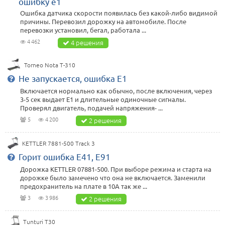
ошибку е1
Ошибка датчика скорости появилась без какой-либо видимой
причины. Перевозил дорожку на автомобиле. После
перевозки установил, бегал, работала ...
4 462
4 решения
Torneo Nota T-310
Не запускается, ошибка E1
Включается нормально как обычно, после включения, через
3-5 сек выдает Е1 и длительные одиночные сигналы.
Проверял двигатель, подачей напряжения- ...
5
4 200
2 решения
KETTLER 7881-500 Track 3
Горит ошибка Е41, Е91
Дорожка KETTLER 07881-500. При выборе режима и старта на
дорожке было замечено что она не включается. Заменили
предохранитель на плате в 10А так же ...
3
3 986
2 решения
Tunturi T30