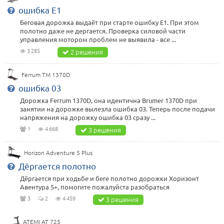
ошибка Е1
Беговая дорожка выдаёт при старте ошибку Е1. При этом
полотно даже не дергается. Проверка силовой части
управления мотором проблем не выявила - все ...
3 285
2 решения
Ferrum TM 1370D
ошибка 03
Дорожка Ferrum 1370D, она идентична Brumer 1370D при
занятии на дорожке вылезла ошибка 03. Теперь после подачи
напряжения на дорожку ошибка 03 сразу ...
1
4 668
3 решения
Horizon Adventure 5 Plus
Дёргается полотно
Дёргается при ходьбе и беге полотно дорожки Хоризонт
Авентура 5+, помогите пожалуйста разобраться
3
2
4 459
3 решения
ATEMI AT 725