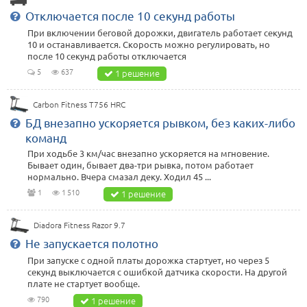
Отключается после 10 секунд работы
При включении беговой дорожки, двигатель работает секунд
10 и останавливается. Скорость можно регулировать, но
после 10 секунд работы отключается
5
637
1 решение
Carbon Fitness T756 HRC
БД внезапно ускоряется рывком, без каких-либо
команд
При ходьбе 3 км/час внезапно ускоряется на мгновение.
Бывает один, бывает два-три рывка, потом работает
нормально. Вчера смазал деку. Ходил 45 ...
1
1 510
1 решение
Diadora Fitness Razor 9.7
Не запускается полотно
При запуске с одной платы дорожка стартует, но через 5
секунд выключается с ошибкой датчика скорости. На другой
плате не стартует вообще.
790
1 решение