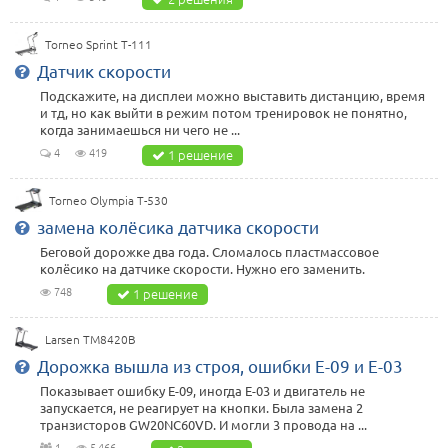
Torneo Sprint T-111
Датчик скорости
Подскажите, на дисплеи можно выставить дистанцию, время
и тд, но как выйти в режим потом тренировок не понятно,
когда занимаешься ни чего не ...
4
419
1 решение
Torneo Olympia T-530
замена колёсика датчика скорости
Беговой дорожке два года. Сломалось пластмассовое
колёсико на датчике скорости. Нужно его заменить.
748
1 решение
Larsen TM8420B
Дорожка вышла из строя, ошибки Е-09 и Е-03
Показывает ошибку Е-09, иногда Е-03 и двигатель не
запускается, не реагирует на кнопки. Была замена 2
транзисторов GW20NC60VD. И могли 3 провода на ...
1
5 466