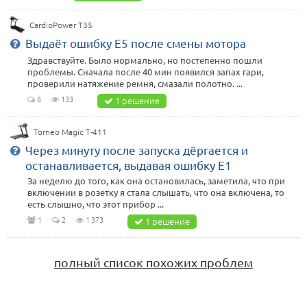
CardioPower T35
Выдаёт ошибку Е5 после смены мотора
Здравствуйте. Было нормально, но постепенно пошли
проблемы. Сначала после 40 мин появился запах гари,
проверили натяжение ремня, смазали полотно. ...
6
133
1 решение
Torneo Magic T-411
Через минуту после запуска дёргается и
останавливается, выдавая ошибку E1
За неделю до того, как она остановилась, заметила, что при
включении в розетку я стала слышать, что она включена, то
есть слышно, что этот прибор ...
1
2
1 373
1 решение
полный список похожих проблем