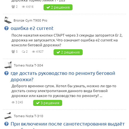
2
4 616
2 решения
Bronze Gym T900 Pro
ошибка e2 current
После нажатия кнопки СТАРТ через 3 секунды загорается Er 2,
дорожка не запускается. Что означает ошибка e2 current на
консоли беговой дорожки?
5
2
4 927
2 решения
Torneo Nota T-304
где достать руководство по ремонту беговой
дорожки?
Доброго времени суток. Хотел бы узнать, можно ли где-то
достать схему электропитания данного вида беговой
дорожки или какое-то руководство по ремонту? ...
3 245
3 решения
Torneo Nota T-310
При включении после самотестирования выдаёт