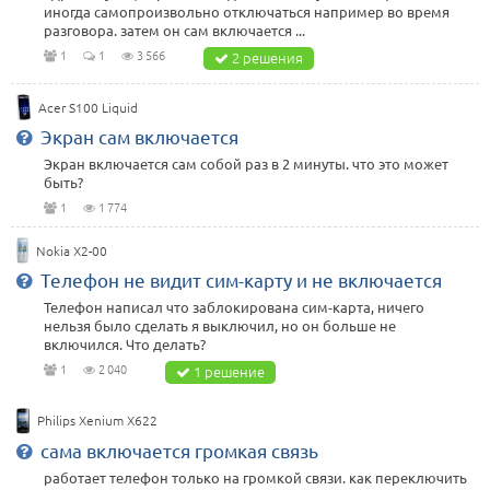
иногда самопроизвольно отключаться например во время
разговора. затем он сам включается ...
1
1
3 566
2 решения
Acer S100 Liquid
Экран сам включается
Экран включается сам собой раз в 2 минуты. что это может
быть?
1
1 774
Nokia X2-00
Телефон не видит сим-карту и не включается
Телефон написал что заблокирована сим-карта, ничего
нельзя было сделать я выключил, но он больше не
включился. Что делать?
1
2 040
1 решение
Philips Xenium X622
сама включается громкая связь
работает телефон только на громкой связи. как переключить