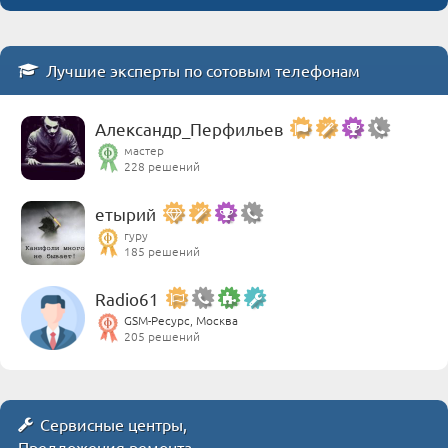
Лучшие эксперты по сотовым телефонам
Александр_Перфильев
мастер
228 решений
етырий
гуру
185 решений
Radio61
GSM-Ресурс, Москва
205 решений
Сервисные центры,
Предложения ремонта