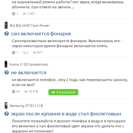
на нормальный режим работы? нет звука, когда вызываешь
абонента. при ответе на звонок ...
1
1 347
BQ BQ-2430 Tank Power
сам включается фонарик
Самопроизвольно включается фонарик. Выключаешь его -
через некоторое время фонарик включается опять.
1
2
877
Nokia 5130 XpressMusic
не включается
не включается телефон.. ему 2 года. как перепрошить самому,
если не вкл?
47
15 618
4 решения
Samsung GT-E2121B
экран после купания в воде стал фиолетовым
Помогите пожалуйста я уронил телефон в воду и я просушил
его включил а там фиолетовый цвет экрана что делать что с
экраном не понимаю?