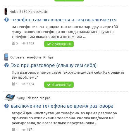
Nokia 5130 XpressMusic
телефон сам включается и сам выключается
на телефоне села зарядка. поставил на зарядку и через 30
минут включил телефон и вот когда нажал меню у меня
телефон сам выключился а потом сам ...
5
3 163
2 решения
Сотовые телефоны Philips
Эхо при разговоре (слышу сам себя)
При разговоре присутствует эхо,я слышу сам себя.Как решить
эту проблему?
1
7 124
4 решения
Sony Ericsson txt pro
выключение телефона во время разговора
второй день эксплуатации телефона. во время разговора
произошло отключение телефона. кнопка вкл/выкл не
реагировала, помогла только переустановка ...
1
1 671