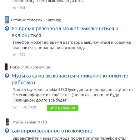
его не могу . Я его выключаю , а он ...
1 364
Сотовые телефоны Samsung
во время разговора может выключиться и
включиться
Телефон может во время разговора выключиться и сразу же
включиться, не запрашивая пин-код.
1 293
Nokia 5130 XpressMusic
Музыка сама включается и никакие кнопки не
работают
Привет)...у меня ...nokia 5130 !уже достаточно давно ...ну где то
9 месяцев)гарантия ещё есть ...)но пока ...нести не буду
..))слишком долго всё будет ...
1
3 120
2 решения
Philips Xenium X710
самопроизвольное отключение
Здравствуйте, через пол-года после покупки телефон стал