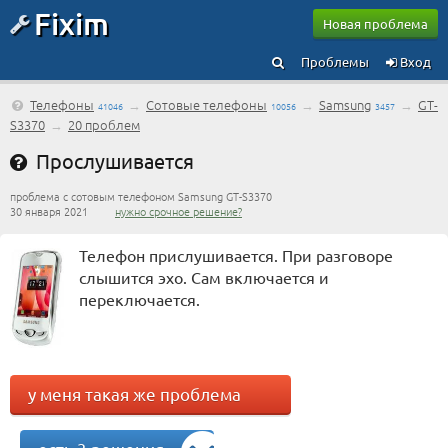
Fixim
Новая проблема
Проблемы
Вход
Телефоны
→
Сотовые телефоны
→
Samsung
→
GT-
41046
10056
3457
S3370
→
20 проблем
Прослушивается
проблема с сотовым телефоном Samsung GT-S3370
30 января 2021
нужно срочное решение?
Телефон прислушивается. При разговоре
слышится эхо. Сам включается и
переключается.
у меня такая же проблема