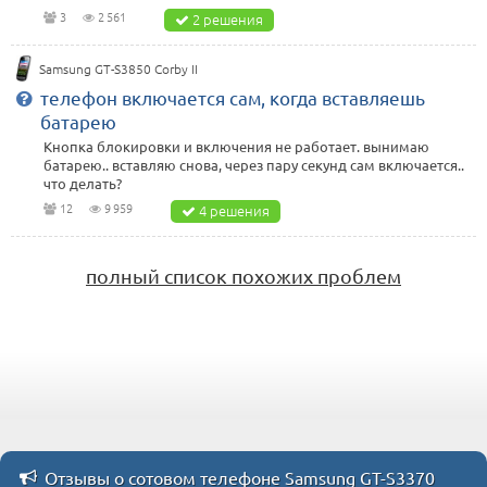
3
2 561
2 решения
Samsung GT-S3850 Corby II
телефон включается сам, когда вставляешь
батарею
Кнопка блокировки и включения не работает. вынимаю
батарею.. вставляю снова, через пару секунд сам включается..
что делать?
12
9 959
4 решения
полный список похожих проблем
Отзывы о сотовом телефоне Samsung GT-S3370