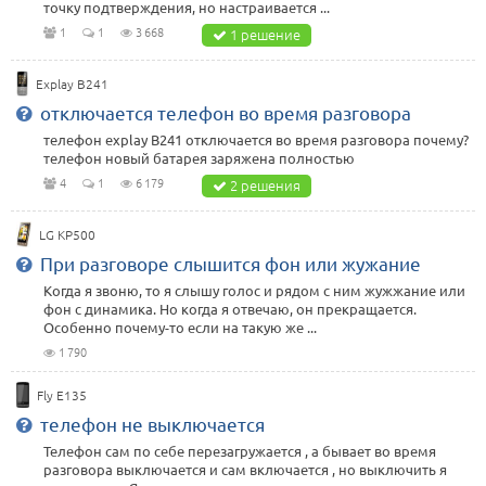
точку подтверждения, но настраивается ...
1
1
3 668
1 решение
Explay B241
отключается телефон во время разговора
телефон explay B241 отключается во время разговора почему?
телефон новый батарея заряжена полностью
4
1
6 179
2 решения
LG KP500
При разговоре слышится фон или жужание
Когда я звоню, то я слышу голос и рядом с ним жужжание или
фон с динамика. Но когда я отвечаю, он прекращается.
Особенно почему-то если на такую же ...
1 790
Fly E135
телефон не выключается
Телефон сам по себе перезагружается , а бывает во время
разговора выключается и сам включается , но выключить я