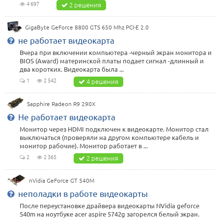
4 697
2 решения
GigaByte GeForce 8800 GTS 650 Mhz PCI-E 2.0
не работает видеокарта
Вчера при включении компьютера -черный экран монитора и
BIOS (Award) материнской платы подает сигнал -длинный и
два коротких. Видеокарта была ...
1
2 542
4 решения
Sapphire Radeon R9 290X
Не работает видеокарта
Монитор через HDMI подключен к видеокарте. Монитор стал
выключаться (проверяли на другом компьютере кабель и
монитор рабочие). Монитор работает в ...
2
2 365
2 решения
nVidia GeForce GT 540M
неполадки в работе видеокарты
После переустановке драйвера видеокарты NVidia geforce
540m на ноутбуке acer aspire 5742g загорелся белый экран.