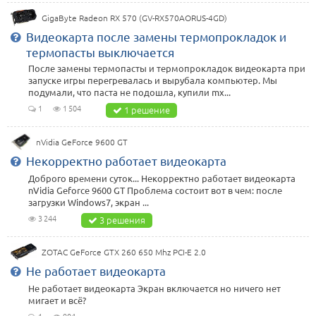
GigaByte Radeon RX 570 (GV-RX570AORUS-4GD)
Видеокарта после замены термопрокладок и
термопасты выключается
После замены термопасты и термопрокладок видеокарта при
запуске игры перегревалась и вырубала компьютер. Мы
подумали, что паста не подошла, купили mx...
1
1 504
1 решение
nVidia GeForce 9600 GT
Некорректно работает видеокарта
Доброго времени суток... Некорректно работает видеокарта
nVidia Geforce 9600 GT Проблема состоит вот в чем: после
загрузки Windows7, экран ...
3 244
3 решения
ZOTAC GeForce GTX 260 650 Mhz PCI-E 2.0
Не работает видеокарта
Не работает видеокарта Экран включается но ничего нет
мигает и всё?