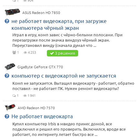
1
904
ASUS Radeon HD 7850
не работает видеокарта, при загрузке
компьютера чёрный экран
Играл в игру, комп завис с чёрно-белыми полосами. При
перезагрузке после значка виндоуз чёрный экран.
Переустановил винду (сначала думал что ...
1
4 253
3 решения
GigaByte GeForce GTX 770
компьютер с видеокартой не запускается
Комп не запускается. Вытащил видеокарту - работает, обратно
поставил - не работает ПК. Нужен ремонт видеокарты?
1
1 941
AMD Radeon HD 7570
Не работает видеокарта
Купил компьютер Irbis в мвидео принес домой, все
подключил и решил его проверить. Включился, вроде все
работает, по интернету летает быстро все ...