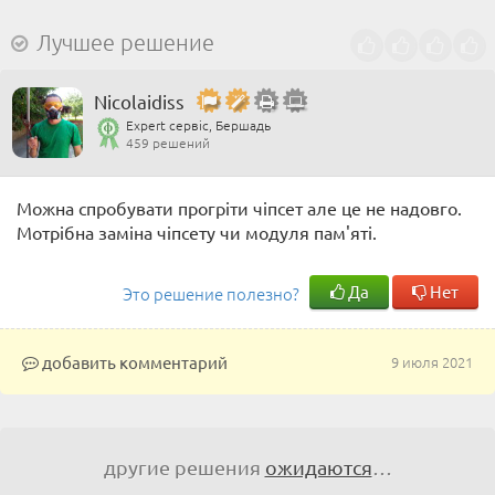
Лучшее решение
Nicolaidiss
Expert сервіс, Бершадь
459 решений
Можна спробувати прогріти чіпсет але це не надовго.
Мотрібна заміна чіпсету чи модуля пам'яті.
Да
Нет
Это решение полезно?
добавить комментарий
9 июля 2021
другие решения
ожидаются
…