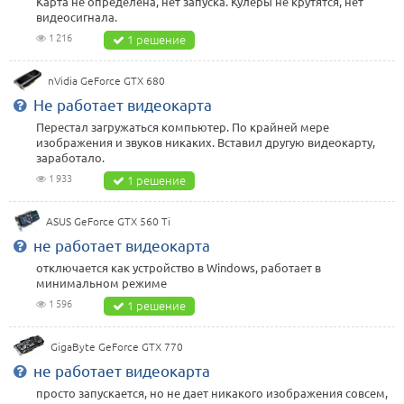
Карта не определена, нет запуска. Кулеры не крутятся, нет
видеосигнала.
1 216
1 решение
nVidia GeForce GTX 680
Не работает видеокарта
Перестал загружаться компьютер. По крайней мере
изображения и звуков никаких. Вставил другую видеокарту,
заработало.
1 933
1 решение
ASUS GeForce GTX 560 Ti
не работает видеокарта
отключается как устройство в Windows, работает в
минимальном режиме
1 596
1 решение
GigaByte GeForce GTX 770
не работает видеокарта
просто запускается, но не дает никакого изображения совсем,