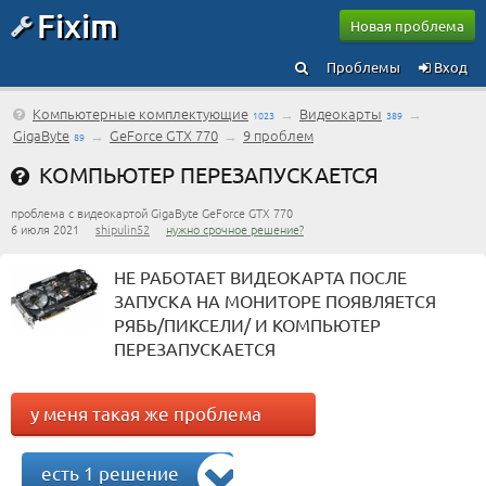
Fixim
Новая проблема
Проблемы
Вход
Компьютерные комплектующие
→
Видеокарты
→
1023
389
GigaByte
→
GeForce GTX 770
→
9 проблем
89
КОМПЬЮТЕР ПЕРЕЗАПУСКАЕТСЯ
проблема с видеокартой GigaByte GeForce GTX 770
6 июля 2021
shipulin52
нужно срочное решение?
НЕ РАБОТАЕТ ВИДЕОКАРТА ПОСЛЕ
ЗАПУСКА НА МОНИТОРЕ ПОЯВЛЯЕТСЯ
РЯБЬ/ПИКСЕЛИ/ И КОМПЬЮТЕР
ПЕРЕЗАПУСКАЕТСЯ
у меня такая же проблема
есть 1 решение