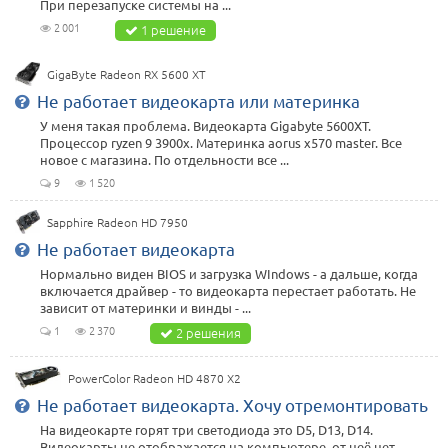
При перезапуске системы на ...
2 001
1 решение
GigaByte Radeon RX 5600 XT
Не работает видеокарта или материнка
У меня такая проблема. Видеокарта Gigabyte 5600XT.
Процессор ryzen 9 3900x. Материнка aorus x570 master. Все
новое с магазина. По отдельности все ...
9
1 520
Sapphire Radeon HD 7950
Не работает видеокарта
Нормально виден BIOS и загрузка WIndows - а дальше, когда
включается драйвер - то видеокарта перестает работать. Не
зависит от материнки и винды - ...
1
2 370
2 решения
PowerColor Radeon HD 4870 X2
Не работает видеокарта. Хочу отремонтировать
На видеокарте горят три светодиода это D5, D13, D14.
Видеокарты не отображается на компьютере, от неё нет