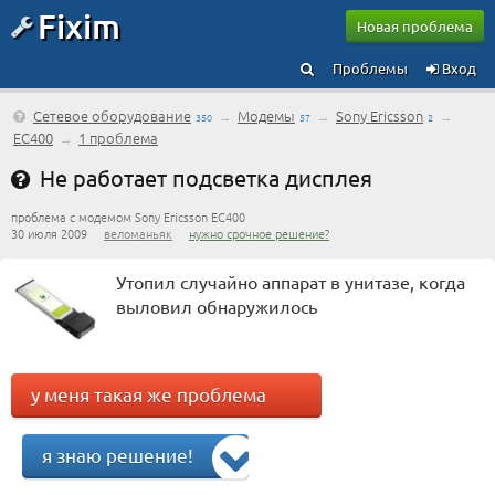
Fixim
Новая проблема
Проблемы
Вход
Сетевое оборудование
→
Модемы
→
Sony Ericsson
→
350
57
2
EC400
→
1 проблема
Не работает подсветка дисплея
проблема с модемом Sony Ericsson EC400
30 июля 2009
веломаньяк
нужно срочное решение?
Утопил случайно аппарат в унитазе, когда
выловил обнаружилось
у меня такая же проблема
я знаю решение!