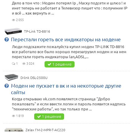
Дело в том что : Модем потерял Ip , Маску подсети и шлюз ! и
инет теперь не работает а Телевизор пишет что : получение IP
и всё ... как вернуть и ...
2 055
TP-Link TD-8816
Перестали гореть все индикаторы на модеме
Люди подскажите пожалуйста купил модем TP-LINK TD-8816
все работало все было хорошо перезагрузил модем и на нем
перестали гореть индикаторы lan,ADSL,...
1
3 024
1 решение
D-link DSL-2500U
Модем не пускает в вк и на некоторые другие
сайты
Когда открываю vk.com появляется страница "Добро
пожаловать" и если ввести логин и пароль появится надпись
"технические работы", но так только при ...
1 819
1 решение
Zelax ГМ-2-MPR-T-AC220