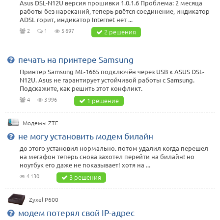
Asus DSL-N12U версия прошивки 1.0.1.6 Проблема: 2 месяца
работы без нареканий, теперь рвётся соединение, индикатор
ADSL горит, индикатор Internet нет ...
2
1
5 697
2 решения
печать на принтере Samsung
Принтер Samsung ML-1665 подключён через USB к ASUS DSL-
N12U. Asus не гарантирует устойчивой работы с Samsung.
Подскажите, как решить этот конфликт.
4
3 996
1 решение
Модемы ZTE
не могу установить модем билайн
до этого установил нормально. потом удалил когда перешел
на мегафон теперь снова захотел перейти на билайн! но
ноутбук его даже не показывает! хотя на ...
4 130
3 решения
Zyxel P600
модем потерял свой IP-адрес