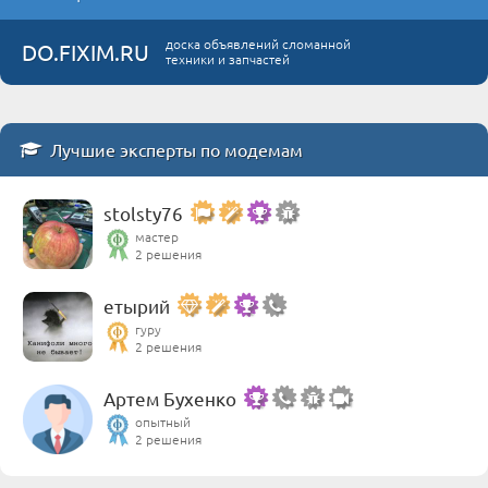
доска объявлений сломанной
DO.FIXIM.RU
техники и запчастей
Лучшие эксперты по модемам
stolsty76
мастер
2 решения
етырий
гуру
2 решения
Артем Бухенко
опытный
2 решения