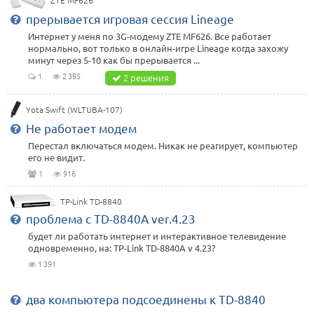
ZTE MF626
прерывается игровая сессия Lineage
Интернет у меня по 3G-модему ZTE MF626. Все работает
нормально, вот только в онлайн-игре Lineage когда захожу
минут через 5-10 как бы прерывается ...
1
2 385
2 решения
Yota Swift (WLTUBA-107)
Не работает модем
Перестал включаться модем. Никак не реагирует, компьютер
его не видит.
1
916
TP-Link TD-8840
проблема с TD-8840A ver.4.23
будет ли работать интернет и интерактивное телевидение
одновременно, на: TP-Link TD-8840A v 4.23?
1 391
два компьютера подсоединены к TD-8840