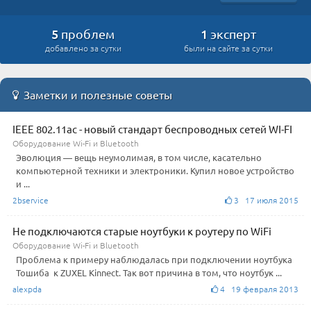
5
1
проблем
эксперт
добавлено за сутки
были на сайте за сутки
Заметки и полезные советы
IEEE 802.11ас - новый стандарт беспроводных сетей WI-FI
Оборудование Wi-Fi и Bluetooth
Эволюция — вещь неумолимая, в том числе, касательно
компьютерной техники и электроники. Купил новое устройство
и ...
2bservice
3 17 июля 2015
Не подключаются старые ноутбуки к роутеру по WiFi
Оборудование Wi-Fi и Bluetooth
Проблема к примеру наблюдалась при подключении ноутбука
Тошиба к ZUXEL Kinnect. Так вот причина в том, что ноутбук ...
alexpda
4 19 февраля 2013