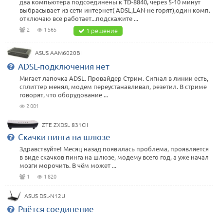
два компьютера подсоединены к TD-8840, через 5-10 минут
выбрасывает из сети интернет( ADSL,LAN-не горят),один комп.
отключаю все работает...подскажите ...
2
1 565
1 решение
ASUS AAM6020BI
ADSL-подключения нет
Мигает лапочка ADSL. Провайдер Стрим. Сигнал в линии есть,
сплиттер менял, модем переустанавливал, резетил. В стриме
говорят, что оборудование ...
2 001
ZTE ZXDSL 831CII
Скачки пинга на шлюзе
Здравствуйте! Месяц назад появилась проблема, проявляется
в виде скачков пинга на шлюзе, модему всего год, а уже начал
мозги морочить. В чём может ...
1
1 820
ASUS DSL-N12U
Рвётся соединение