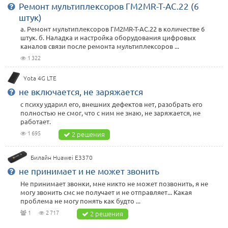
Ремонт мультиплексоров ГМ2MR-T-AC.22 (6
штук)
а. Ремонт мультиплексоров ГМ2MR-T-AC.22 в количестве 6
штук. б. Наладка и настройка оборудования цифровых
каналов связи после ремонта мультиплексоров ...
1 322
Yota 4G LTE
не включается, не заряжается
с психу ударил его, внешних дефектов нет, разобрать его
полностью не смог, что с ним не знаю, не заряжается, не
работает.
1 695
2 решения
Билайн Huawei E3370
не принимает и не может звонить
Не принимает звонки, мне никто не может позвонить, я не
могу звонить смс не получает и не отправляет... Какая
проблема не могу понять как будто ...
1
2 717
2 решения