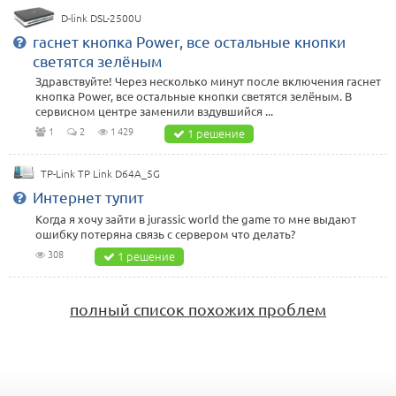
D-link DSL-2500U
гаснет кнопка Power, все остальные кнопки
светятся зелёным
Здравствуйте! Через несколько минут после включения гаснет
кнопка Power, все остальные кнопки светятся зелёным. В
сервисном центре заменили вздувшийся ...
1
2
1 429
1 решение
TP-Link TP Link D64A_5G
Интернет тупит
Когда я хочу зайти в jurassic world the game то мне выдают
ошибку потеряна связь с сервером что делать?
308
1 решение
полный список похожих проблем