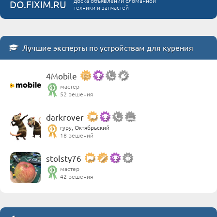
доска объявлений сломанной
DO.FIXIM.RU
техники и запчастей
Лучшие эксперты по устройствам для курения
4Mobile
мастер
52 решения
darkrover
гуру, Октябрьский
18 решений
stolsty76
мастер
42 решения