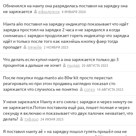
Обменялся на манту она разрядилась поставил на зарядку она
не заряжается
ефыдужох
4 ЯНВАРЯ 2024
Манта айо поставил на зарядку индикатор показывает что идёт
зарядка простоял на зарядке 2 часа и не зарядился а когда
снимаешь с зарядки продолжает гореть индикатор что зарядка
идёт и только после того как нажмёшь кнопку фаер тогда
пропадет
пячейе
2 НОЯБРЯ 2023
Что делать если купил манту а она заряжается только до 3
процентов а дальше не хочет
пыдар
20 АВГУСТА 2023
После покупки пода manto aio 80w kit просто перестал
реагировать но при этом продавец наглядно показал сто
заряжается что случилось не понятно
согез
14 АВГУСТА 2023
У меня зарежался Манту я его сняла с зарядки и через минуту он
не заряжается.Потом поставила ещё раз, пишет полная и через
секунду я включаю и показывает что двух палочек нехватает, что
делать?
тэфэцо
24 ИЮНЯ 2023
Я поставил манту аё + на зарядку пошол гулять пришёл она не