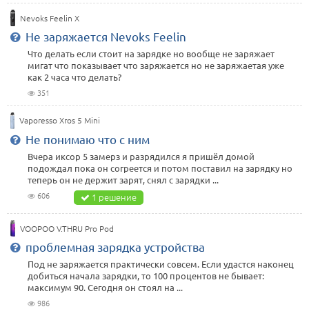
Nevoks Feelin X
Не заряжается Nevoks Feelin
Что делать если стоит на зарядке но вообще не заряжает
мигат что показывает что заряжается но не заряжаетая уже
как 2 часа что делать?
351
Vaporesso Xros 5 Mini
Не понимаю что с ним
Вчера иксор 5 замерз и разрядился я пришёл домой
подождал пока он согреется и потом поставил на зарядку но
теперь он не держит зарят, снял с зарядки ...
606
1 решение
VOOPOO V.THRU Pro Pod
проблемная зарядка устройства
Под не заряжается практически совсем. Если удастся наконец
добиться начала зарядки, то 100 процентов не бывает:
максимум 90. Сегодня он стоял на ...
986