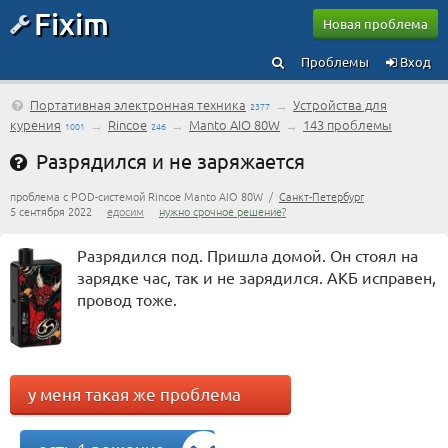
Fixim
Новая проблема
Проблемы
Вход
Портативная электронная техника
→
Устройства для
2377
курения
→
Rincoe
→
Manto AIO 80W
→
143 проблемы
1001
246
Разрядился и не заряжается
проблема с POD-системой Rincoe Manto AIO 80W /
Санкт-Петербург
5 сентября 2022
едосим
нужно срочное решение?
Разрядился под. Пришла домой. Он стоял на
зарядке час, так и не зарядился. АКБ исправен,
провод тоже.
у меня такая же проблема