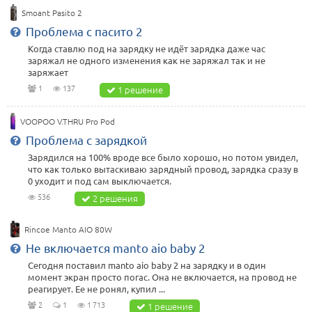
Smoant Pasito 2
Проблема с пасито 2
Когда ставлю под на зарядку не идёт зарядка даже час
заряжал не одного изменения как не заряжал так и не
заряжает
1
137
1 решение
VOOPOO V.THRU Pro Pod
Проблема с зарядкой
Зарядился на 100% вроде все было хорошо, но потом увидел,
что как только вытаскиваю зарядный провод, зарядка сразу в
0 уходит и под сам выключается.
536
2 решения
Rincoe Manto AIO 80W
Не включается manto aio baby 2
Сегодня поставил manto aio baby 2 на зарядку и в один
момент экран просто погас. Она не включается, на провод не
реагирует. Ее не ронял, купил ...
2
1
1 713
1 решение