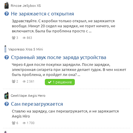
Rincoe Jellybox XS
Не заряжается с открытия
Здравствуйте. С коробки только открыл, не заряжается
вообще. Минут 20 сидел на зарядке, не горит ничего, не
включается. Была бы проблема просто с ...
3
863
Vaporesso Xros 5 Mini
Странный звук после заряда устройства
Через 4 дня после покупки зарядили. После зарядки,
электронная сигарета при затяжке делает гудок. В чем может
быть проблема, и пройдет ли она? ...
2
2 561
1 решение
GeekVape Aegis Hero
Сам перезагружается
Ставлю на зарядку, сам перезагружается, и не заряжается
Aegis Hiro
6
1 700