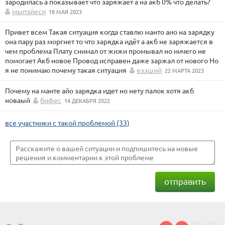
зародилась а показывает что заряжает а на акб 0% что делать?
мыпэйеси
18 МАЯ 2023
Привет всем Такая ситуация когда ставлю манто аио на зарядку
она пару раз моргнет то что зарядка идёт а акб не заряжается в
чем проблема Плату снимал от жижи промывал но ничего не
помогает Акб новое Провод исправен даже заржал от нового Но
я не понимаю почему такая ситуация
езэший
22 МАРТА 2023
Почему на манте айо зарядка идет но нету палок хотя акб
новаый
бифес
14 ДЕКАБРЯ 2022
все участники с такой проблемой (33)
отправить