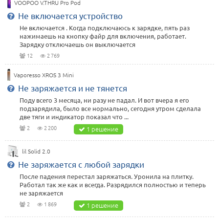
VOOPOO V.THRU Pro Pod
Не включается устройство
Не включается . Когда подключаюсь к зарядке, пять раз
нажимаешь на кнопку файр для включения, работает.
Зарядку отключаешь он выключается
12
2 769
Vaporesso XROS 3 Mini
Не заряжается и не тянется
Поду всего 3 месяца, ни разу не падал. И вот вчера я его
подзарядила, было все нормально, сегодня утром сделала
две тяги и индикатор показал что ...
2
2 200
1 решение
lil Solid 2.0
Не заряжается с любой зарядки
После падения перестал заряжаться. Уронила на плитку.
Работал так же как и всегда. Разрядился полностью и теперь
не заряжается
2
1 869
1 решение