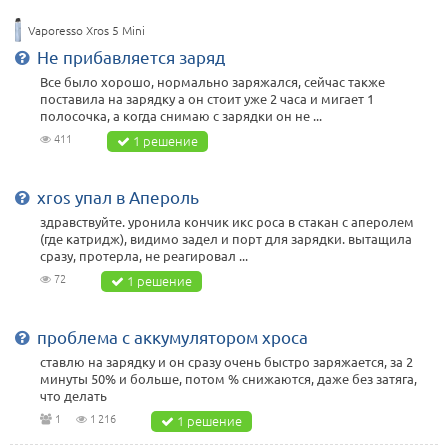
Vaporesso Xros 5 Mini
Не прибавляется заряд
Все было хорошо, нормально заряжался, сейчас также
поставила на зарядку а он стоит уже 2 часа и мигает 1
полосочка, а когда снимаю с зарядки он не ...
411
1 решение
xros упал в Апероль
здравствуйте. уронила кончик икс роса в стакан с аперолем
(где катридж), видимо задел и порт для зарядки. вытащила
сразу, протерла, не реагировал ...
72
1 решение
проблема с аккумулятором хроса
ставлю на зарядку и он сразу очень быстро заряжается, за 2
минуты 50% и больше, потом % снижаются, даже без затяга,
что делать
1
1 216
1 решение